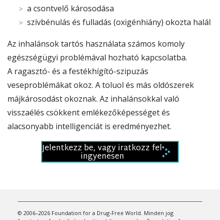
a csontvelő károsodása
szívbénulás és fulladás (oxigénhiány) okozta halál
Az inhalánsok tartós használata számos komoly
egészségügyi problémával hozható kapcsolatba.
A ragasztó- és a festékhígító-szipuzás
veseproblémákat okoz. A toluol és más oldószerek
májkárosodást okoznak. Az inhalánsokkal való
visszaélés csökkent emlékezőképességet és
alacsonyabb intelligenciát is eredményezhet.
Jelentkezz be, vagy iratkozz fel
ingyenesen
© 2006–2026 Foundation for a Drug-Free World. Minden jog