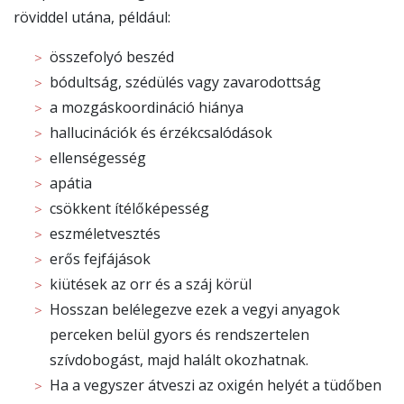
röviddel utána, például:
összefolyó beszéd
bódultság, szédülés vagy zavarodottság
a mozgáskoordináció hiánya
hallucinációk és érzékcsalódások
ellenségesség
apátia
csökkent ítélőképesség
eszméletvesztés
erős fejfájások
kiütések az orr és a száj körül
Hosszan belélegezve ezek a vegyi anyagok
perceken belül gyors és rendszertelen
szívdobogást, majd halált okozhatnak.
Ha a vegyszer átveszi az oxigén helyét a tüdőben