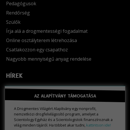
Pedagógusok
Rendőrség
Szülők
Írja alá a drogmentességi fogadalmat
Online osztályterem létrehozása
Csatlakozzon egy csapathoz
Nagyobb mennyiségű anyag rendelése
HÍREK
AZ ALAPÍTVÁNY TÁMOGATÁSA
A Drogmentes Világért Alapítvány egy nonprofit,
nemzetközi drogfelvilágosító program, amelyet a
Scientology Egyház és a Scientologistok finanszíroznak a
világ minden tájáról. Ha többet akar tudni,
kattintson ide!