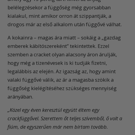
belélegzésekor a függőség még gyorsabban
kialakul, mint amikor orron át szippantják, a
drogos már az első alkalom után függővé válhat.
A kokainra – magas ára miatt – sokáig a „gazdag
emberek kábítószereként” tekintettek. Ezzel
szemben a cracket olyan alacsony áron árulják,
hogy még a tizenévesek is ki tudják fizetni,
legalábbis az elején. Az igazság az, hogy amint
valaki függővé válik, az ár a magasba szökik a
függőség kielégítéséhez szükséges mennyiség
arányában.
„Közel egy éven keresztül együtt éltem egy
crackfüggővel. Szerettem őt teljes szívemből, ő volt a
fiúm, de egyszerűen már nem bírtam tovább.