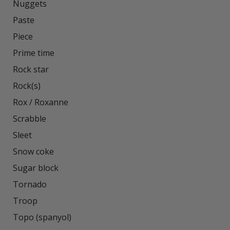
Nuggets

Paste

Piece

Prime time

Rock star

Rock(s)

Rox / Roxanne

Scrabble

Sleet

Snow coke

Sugar block

Tornado

Troop

Topo (spanyol)
