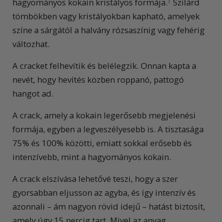
hagyományos kokain kristályos formája.
Szilárd
1
tömbökben vagy kristályokban kapható, amelyek
színe a sárgától a halvány rózsaszínig vagy fehérig
változhat.
A cracket felhevítik és belélegzik. Onnan kapta a
nevét, hogy hevítés közben roppanó, pattogó
hangot ad.
A crack, amely a kokain legerősebb megjelenési
formája, egyben a legveszélyesebb is. A tisztasága
75% és 100% közötti, emiatt sokkal erősebb és
intenzívebb, mint a hagyományos kokain.
A crack elszívása lehetővé teszi, hogy a szer
gyorsabban eljusson az agyba, és így intenzív és
azonnali – ám nagyon rövid idejű – hatást biztosít,
amely úgy 15 percig tart. Mivel az anyag