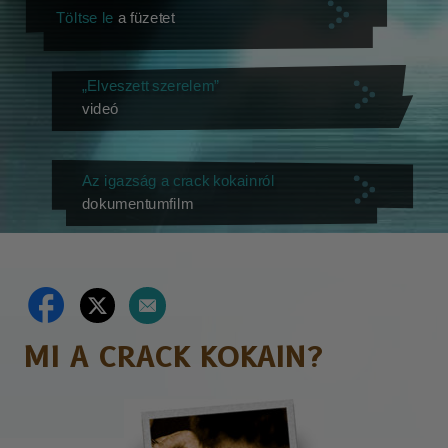
Töltse le
a füzetet
„Elveszett szerelem”
videó
Az igazság a crack kokainról
dokumentumfilm
MI A CRACK KOKAIN?