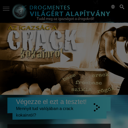
Végezze el ezt a tesztet!
Mennyit tud valójában a crack
kokainról?