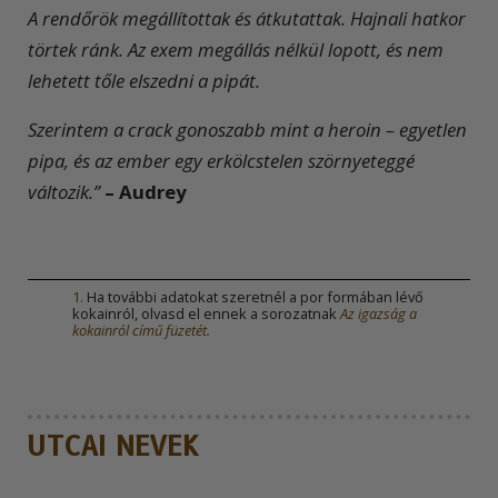
A rendőrök megállítottak és átkutattak. Hajnali hatkor
törtek ránk. Az exem megállás nélkül lopott, és nem
lehetett tőle elszedni a pipát.
Szerintem a crack gonoszabb mint a heroin – egyetlen
pipa, és az ember egy erkölcstelen szörnyeteggé
változik.”
– Audrey
1
.
Ha további adatokat szeretnél a por formában lévő
kokainról, olvasd el ennek a sorozatnak
Az igazság a
kokainról
című füzetét.
UTCAI NEVEK