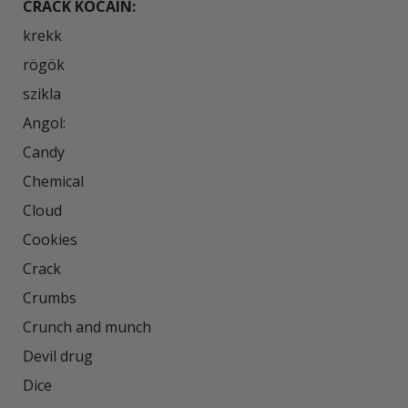
CRACK KOCAIN:
krekk

rögök

szikla

Angol:

Candy

Chemical

Cloud

Cookies

Crack

Crumbs

Crunch and munch

Devil drug

Dice
