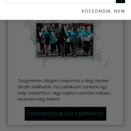
CSATLAKOZZON EGY CSAPATHOZ!
KÖSZÖNÖM, NEM
Drogmentes Világért-csoportok a világ minden
részén találhatók. Ha csatlakozni szeretne egy
helyi csoporthoz, vagy sajátot szeretne indítani,
keressen meg minket!
CSATLAKOZZON EGY CSAPATHOZ!