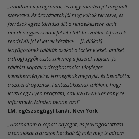
„Imádtam a programot, és hogy minden jól meg volt
szervezve. Az óravázlatok jól meg voltak tervezve, és
források egész tárháza állt a rendelkezésre, amit
minden egyes óránál fel lehetett használni. A füzetek
rendkívül jól el lettek készítve! ... [A diákok]
lenyűgözőnek találták azokat a történeteket, amiket
a drogfüggők osztottak meg a füzetek lapjain. Jó
rálátást kaptak a droghasználat tényleges
következményeire. Némelyikük megnyílt, és bevallotta:
a szülei drogoznak. Fantasztikusnak találom, hogy
létezik egy ilyen program, ami INGYENES és ennyire
informatív. Minden benne van!”
LM, egészségügyi tanár, New York
„Használtam a kapott anyagot, és felvilágosítottam
a tanulókat a drogok hatásairól; még meg is adtam