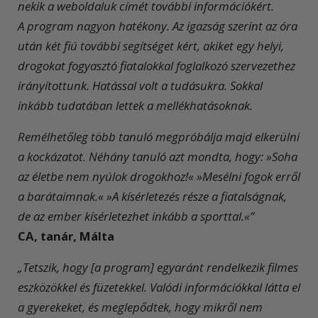
nekik a weboldaluk címét további információkért.
A program nagyon hatékony. Az igazság szerint az óra
után két fiú további segítséget kért, akiket egy helyi,
drogokat fogyasztó fiatalokkal foglalkozó szervezethez
irányítottunk. Hatással volt a tudásukra. Sokkal
inkább tudatában lettek a mellékhatásoknak.
Remélhetőleg több tanuló megpróbálja majd elkerülni
a kockázatot. Néhány tanuló azt mondta, hogy: »Soha
az életbe nem nyúlok drogokhoz!« »Mesélni fogok erről
a barátaimnak.« »A kísérletezés része a fiatalságnak,
de az ember kísérletezhet inkább a sporttal.«”
CA, tanár, Málta
„Tetszik, hogy [a program] egyaránt rendelkezik filmes
eszközökkel és füzetekkel. Valódi információkkal látta el
a gyerekeket, és meglepődtek, hogy mikről nem