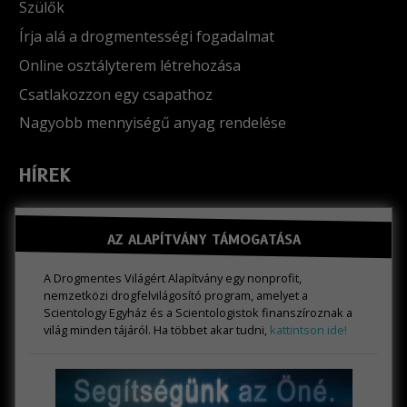
Szülők
Írja alá a drogmentességi fogadalmat
Online osztályterem létrehozása
Csatlakozzon egy csapathoz
Nagyobb mennyiségű anyag rendelése
HÍREK
AZ ALAPÍTVÁNY TÁMOGATÁSA
A Drogmentes Világért Alapítvány egy nonprofit,
nemzetközi drogfelvilágosító program, amelyet a
Scientology Egyház és a Scientologistok finanszíroznak a
világ minden tájáról. Ha többet akar tudni,
kattintson ide!