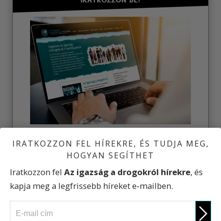
IRATKOZZON BE!
Ismerje meg az igazságot a drogokról!
IRATKOZZON FEL HÍREKRE, ÉS TUDJA MEG,
Iratkozzon be az ingyenes online tanfolyamokra!
HOGYAN SEGÍTHET
INGYENES ONLINE TANFOLYAMOK
Iratkozzon fel
Az igazság a drogokról hírekre
, és
kapja meg a legfrissebb híreket e‑mailben.