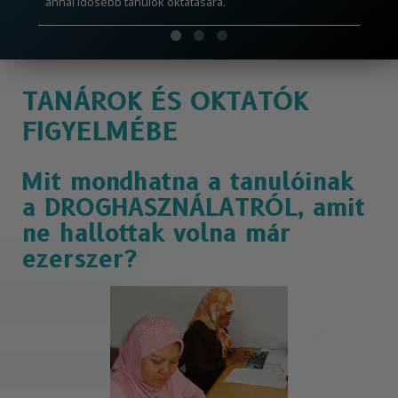
annál idősebb tanulók oktatására.
TANÁROK ÉS OKTATÓK
FIGYELMÉBE
Mit mondhatna a tanulóinak
a DROGHASZNÁLATRÓL, amit
ne hallottak volna már
ezerszer?