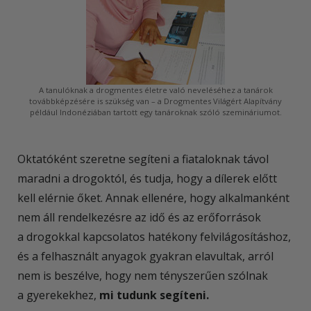
A tanulóknak a drogmentes életre való neveléséhez a tanárok
továbbképzésére is szükség van – a Drogmentes Világért Alapítvány
például Indonéziában tartott egy tanároknak szóló szemináriumot.
Oktatóként szeretne segíteni a fiataloknak távol
maradni a drogoktól, és tudja, hogy a dílerek előtt
kell elérnie őket. Annak ellenére, hogy alkalmanként
nem áll rendelkezésre az idő és az erőforrások
a drogokkal kapcsolatos hatékony felvilágosításhoz,
és a felhasznált anyagok gyakran elavultak, arról
nem is beszélve, hogy nem tényszerűen szólnak
a gyerekekhez,
mi tudunk segíteni.