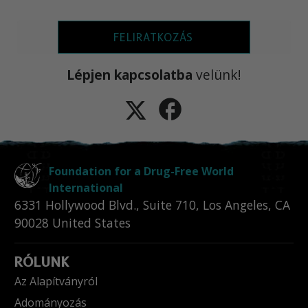
FELIRATKOZÁS
Lépjen kapcsolatba
velünk!
Foundation for a Drug-Free World
International
6331 Hollywood Blvd., Suite 710
,
Los Angeles
,
CA
90028
United States
RÓLUNK
Az Alapítványról
Adományozás