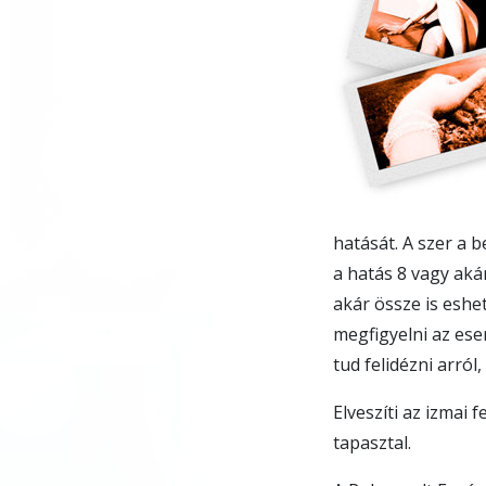
hatását. A szer a b
a hatás 8 vagy aká
akár össze is eshet
megfigyelni az es
tud felidézni arról
Elveszíti az izmai 
tapasztal.