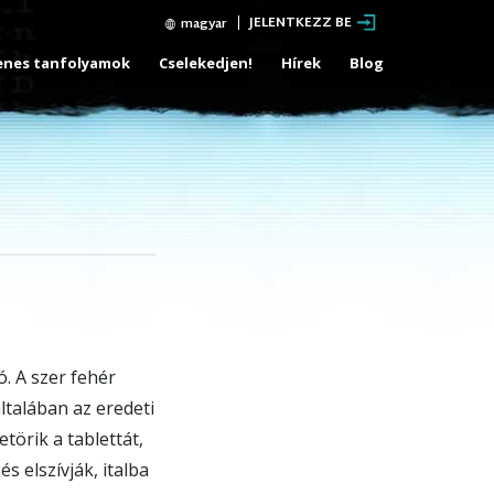
JELENTKEZZ BE
magyar
enes tanfolyamok
Cselekedjen!
Hírek
Blog
. A szer fehér
ltalában az eredeti
törik a tablettát,
s elszívják, italba