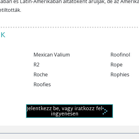
ban és Latin-Amerikában altatóként árulják, de az Amerika
iltották.
EK
Mexican Valium

Roofinol

R2

Rope

Jelentkezz be, vagy iratkozz fel
ingyenesen