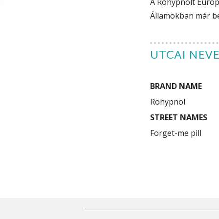
A Rohypnolt Európá
Államokban már bet
UTCAI NEV
BRAND NAME
STREET NAMES
Forget-me pill

Roofies
