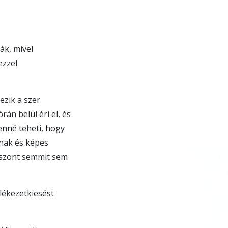
ák, mivel
ezzel
zik a szer
rán belül éri el, és
lenné teheti, hogy
annak és képes
iszont semmit sem
mlékezetkiesést