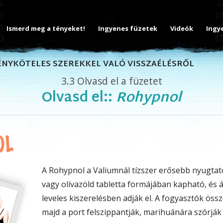
Ismerd meg a tényeket!
Ingyenes füzetek
Videók
Ingy
VÉNYKÖTELES SZEREKKEL VALÓ VISSZAÉLÉSRŐL
3.3
Olvasd el a füzetet
Olvasd el::
Rohypnol
OL
A Rohypnol a Valiumnál tízszer erősebb nyugtató
vagy olívazöld tabletta formájában kapható, és á
leveles kiszerelésben adják el. A fogyasztók össze
majd a port felszippantják, marihuánára szórják é