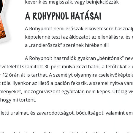
keverik és megisszák, vagy beinjekciózzák.
A ROHYPNOL HATÁSAI
A Rohypnolt nemi erőszak elkövetésére használj
képtelenné teszi az áldozatot az ellenállásra, és 
a „randierőszak” szerének hírében áll.
A Rohypnolt használók gyakran „bénítónak” neve
evételétől számított 30 perc múlva kezd hatni, a tetőfokát 2 ó
r 12 órán át is tarthat. A személyt olyannyira cselekvőképte
 tőle. Ilyenkor az illető a padlón fekszik, a szemei nyitva v
eményeket, mozogni viszont egyáltalán nem képes. Utólag v
, hogy mi történt.
feletti uralmat, és zavarodottságot, bódultságot, valamint e