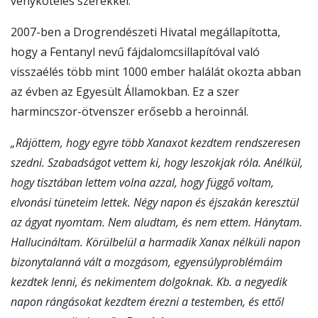
vényköteles szerekkel.
2007-ben a Drogrendészeti Hivatal megállapította,
hogy a Fentanyl nevű fájdalomcsillapítóval való
visszaélés több mint 1000 ember halálát okozta abban
az évben az Egyesült Államokban. Ez a szer
harmincszor-ötvenszer erősebb a heroinnál.
„Rájöttem, hogy egyre több Xanaxot kezdtem rendszeresen
szedni. Szabadságot vettem ki, hogy leszokjak róla. Anélkül,
hogy tisztában lettem volna azzal, hogy függő voltam,
elvonási tüneteim lettek. Négy napon és éjszakán keresztül
az ágyat nyomtam. Nem aludtam, és nem ettem. Hánytam.
Hallucináltam. Körülbelül a harmadik Xanax nélküli napon
bizonytalanná vált a mozgásom, egyensúlyproblémáim
kezdtek lenni, és nekimentem dolgoknak. Kb. a negyedik
napon rángásokat kezdtem érezni a testemben, és ettől