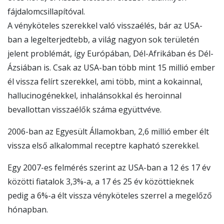
fájdalomcsillapítóval.
A vényköteles szerekkel való visszaélés, bár az USA-
ban a legelterjedtebb, a világ nagyon sok területén
jelent problémát, így Európában, Dél-Afrikában és Dél-
Ázsiában is. Csak az USA-ban több mint 15 millió ember
él vissza felírt szerekkel, ami több, mint a kokainnal,
hallucinogénekkel, inhalánsokkal és heroinnal
bevallottan visszaélők száma együttvéve.
2006-ban az Egyesült Államokban, 2,6 millió ember élt
vissza első alkalommal receptre kapható szerekkel.
Egy 2007-es felmérés szerint az USA-ban a 12 és 17 év
közötti fiatalok 3,3%-a, a 17 és 25 év közöttieknek
pedig a 6%-a élt vissza vényköteles szerrel a megelőző
hónapban.