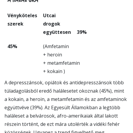
Vényköteles
Utcai
szerek
drogok
együttesen
39%
45%
(Amfetamin
+ heroin
+ metamfetamin
+ kokain )
A depresszánsok, opiátok és antidepresszánsok több
túladagolásból eredő halálesetet okoznak (45%), mint
a kokain, a heroin, a metamfetamin és az amfetaminok
együttvéve (39%). Az Egyesült Államokban a legtöbb
haláleset a belvárosok, afro-amerikaiak által lakott
részein történt, de ezt mára utolérték a vidéki fehér
közösségek. Ugyanez a trend figyelhető meg