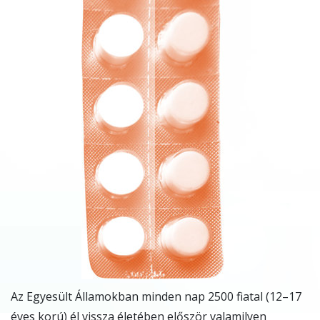
Az Egyesült Államokban minden nap 2500 fiatal (12–17
éves korú) él vissza életében először valamilyen