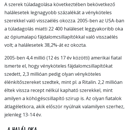
A szerek túladagolása következtében bekövetkező
halálesetek legnagyobb százalékát a vényköteles
szerekkel való visszaélés okozza. 2005-ben az USA-ban
a túladagolás miatti 22 400 haláleset leggyakoribb oka
az ópiumalapú fájdalomcsillapítókkal való visszaélés
volt; a halálesetek 38,2%-át ez okozta.
2005-ben 4,4 millió (12 és 17 év közötti) amerikai fiatal
ismerte el, hogy vényköteles fájdalomcsillapítókat
szedett, 2,3 millióan pedig olyan vényköteles
élénkítőszereket szedtek, mint pl. a Ritalin. 2,2 millióan
éltek vissza recept nélkül kapható szerekkel, mint
amilyen a köhögéscsillapító szirup is. Az olyan fiatalok
átlagéletkora, akik először nyúlnak valamilyen szerhez,
jelenleg 13-14 év.
A HALÁL OKA