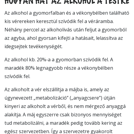
Az alkohol a gyomorfalban és a vékonybélben található
kis vérereken keresztül szívódik fel a véráramba.
Néhány perccel az alkoholivás után feljut a gyomorból
az agyba, ahol gyorsan kifejti a hatásait, lelassítva az
idegsejtek tevékenységét.
Az alkohol kb. 20%-a a gyomorban szívódik fel. A
maradék 80% legnagyobb része a vékonybélben
szívódik fel.
Az alkoholt a vér elszállítja a májba is, amely az
úgynevezett „metabolizáció” („anyagcsere”) útján
kinyeri az alkoholt a vérből, és nem mérgező anyaggá
alakítja. A máj egyszerre csak bizonyos mennyiséget
tud metabolizálni, a maradék pedig tovább kering az
egész szervezetben. Így a szervezetre gyakorolt