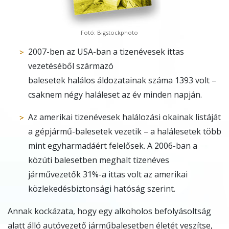
Fotó: Bigstockphoto
2007-ben az USA-ban a tizenévesek ittas
vezetéséből származó
balesetek halálos áldozatainak száma 1393 volt –
csaknem négy haláleset az év minden napján.
Az amerikai tizenévesek halálozási okainak listáját
a gépjármű-balesetek vezetik – a halálesetek több
mint egyharmadáért felelősek. A 2006-ban a
közúti balesetben meghalt tizenéves
járművezetők 31%-a ittas volt az amerikai
közlekedésbiztonsági hatóság szerint.
Annak kockázata, hogy egy alkoholos befolyásoltság
alatt álló autóvezető járműbalesetben életét veszítse,