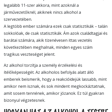
legalább 11-szer akkora, mint azoknál a
járművezetőknél, akiknek nincs alkohol a
szervezetében.
A legtöbb ember számára ezek csak statisztikák – talán
sokkolóak, de csak statisztikák. Ám azok családtagjai és
barátai számára, akik tizenévesen ittas vezetés
következtében meghalnak, minden egyes szám
tragikus veszteséget jelent.
Az alkohol torzítja a személy érzékelési és
ítélőképességét. Az alkoholos befolyás alatt álló
emberek beismerik, hogy a reakcióidejük lassabb, mint
amikor nem isznak, és sok mindent megkockáztatnak,
amit sosem tennének, amikor józanok. Ez túl gyakran
bizonyul végzetesnek.
HOGYAN HAT AZ ALKOHOL A TESTRE