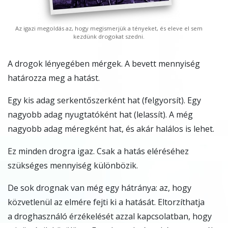
Az igazi megoldás az, hogy megismerjük a tényeket, és eleve el sem
kezdünk drogokat szedni.
A drogok lényegében mérgek. A bevett mennyiség
határozza meg a hatást.
Egy kis adag serkentőszerként hat (felgyorsít). Egy
nagyobb adag nyugtatóként hat (lelassít). A még
nagyobb adag méregként hat, és akár halálos is lehet.
Ez minden drogra igaz. Csak a hatás eléréséhez
szükséges mennyiség különbözik.
De sok drognak van még egy hátránya: az, hogy
közvetlenül az elmére fejti ki a hatását. Eltorzíthatja
a droghasználó érzékelését azzal kapcsolatban, hogy