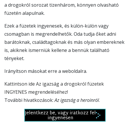
a drogokról sorozat tizenhárom, könnyen olvasható
füzetén alapulnak.
Ezek a füzetek ingyenesek, és külön-külön vagy
csomagban is megrendelhetők. Oda tudja őket adni
barátoknak, családtagoknak és más olyan embereknek
is, akiknek ismerniük kellene a bennük található
tényeket.
Irányítson másokat erre a weboldalra.
Kattintson ide Az igazság a drogokról füzetek
INGYENES megrendeléséhez!
További hivatkozások:
Az igazság a heroinról
.
Jelentkezz be, vagy iratkozz fel
ingyenesen