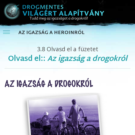
AZ IGAZSÁG A HEROINRÓL
3.8
Olvasd el a füzetet
Olvasd el::
Az igazság a drogokról
AZ IGAZSÁG A DROGOKRÓL