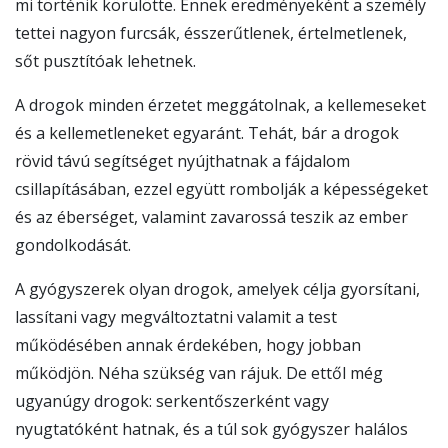
mi történik körülötte. Ennek eredményeként a személy
tettei nagyon furcsák, ésszerűtlenek, értelmetlenek,
sőt pusztítóak lehetnek.
A drogok minden érzetet meggátolnak, a kellemeseket
és a kellemetleneket egyaránt. Tehát, bár a drogok
rövid távú segítséget nyújthatnak a fájdalom
csillapításában, ezzel együtt rombolják a képességeket
és az éberséget, valamint zavarossá teszik az ember
gondolkodását.
A gyógyszerek olyan drogok, amelyek célja gyorsítani,
lassítani vagy megváltoztatni valamit a test
működésében annak érdekében, hogy jobban
működjön. Néha szükség van rájuk. De ettől még
ugyanúgy drogok: serkentőszerként vagy
nyugtatóként hatnak, és a túl sok gyógyszer halálos