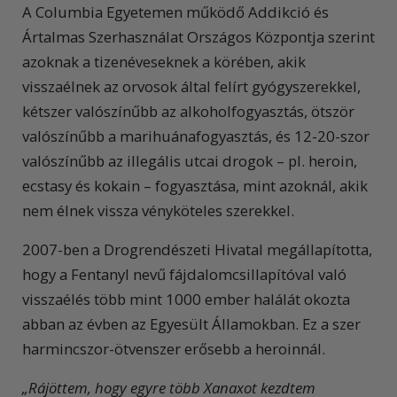
A Columbia Egyetemen működő Addikció és
Ártalmas Szerhasználat Országos Központja szerint
azoknak a tizenéveseknek a körében, akik
visszaélnek az orvosok által felírt gyógyszerekkel,
kétszer valószínűbb az alkoholfogyasztás, ötször
valószínűbb a marihuánafogyasztás, és 12-20-szor
valószínűbb az illegális utcai drogok – pl. heroin,
ecstasy és kokain – fogyasztása, mint azoknál, akik
nem élnek vissza vényköteles szerekkel.
2007-ben a Drogrendészeti Hivatal megállapította,
hogy a Fentanyl nevű fájdalomcsillapítóval való
visszaélés több mint 1000 ember halálát okozta
abban az évben az Egyesült Államokban. Ez a szer
harmincszor-ötvenszer erősebb a heroinnál.
„Rájöttem, hogy egyre több Xanaxot kezdtem