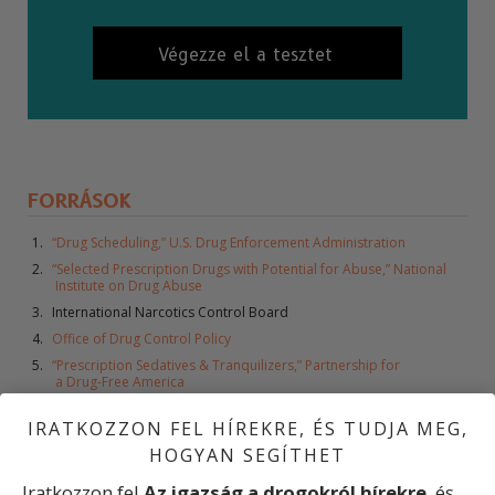
Végezze el a tesztet
FORRÁSOK
“Drug Scheduling,” U.S. Drug Enforcement Administration
“Selected Prescription Drugs with Potential for Abuse,” National
Institute on Drug Abuse
International Narcotics Control Board
Office of Drug Control Policy
“Prescription Sedatives & Tranquilizers,” Partnership for
a Drug-Free America
Statement by Leonard J. Paulozzi before Senate Judiciary
Subcommittee on Crimes and Drugs, 12 March 2008
IRATKOZZON FEL HÍREKRE, ÉS TUDJA MEG,
Center for Substance Abuse Research
HOGYAN SEGÍTHET
National Survey on Drug Use and Health 2007
Iratkozzon fel
Az igazság a drogokról hírekre
, és