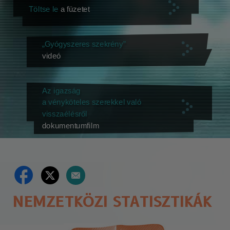
Töltse le
a füzetet
„Gyógyszeres szekrény”
videó
Az igazság
a vényköteles szerekkel való
visszaélésről
dokumentumfilm
NEMZETKÖZI STATISZTIKÁK