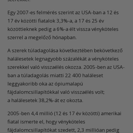
Egy 2007-es felmérés szerint az USA-ban a 12 és
17 év közötti fiatalok 3,3%-a, a 17 és 25 év
közöttieknek pedig a 6%-a élt vissza vényköteles
szerrel a megelőző hónapban.
A szerek túladagolása következtében bekövetkező
halálesetek legnagyobb százalékát a vényköteles
szerekkel való visszaélés okozza. 2005-ben az USA-
ban a túladagolás miatti 22 400 haláleset
leggyakoribb oka az ópiumalapú
fájdalomcsillapítókkal való visszaélés volt;
a halálesetek 38,2%-át ez okozta.
2005-ben 4,4 millió (12 és 17 év közötti) amerikai
fiatal ismerte el, hogy vényköteles
fájdalomcsillapítókat szedett, 2,3 millióan pedig