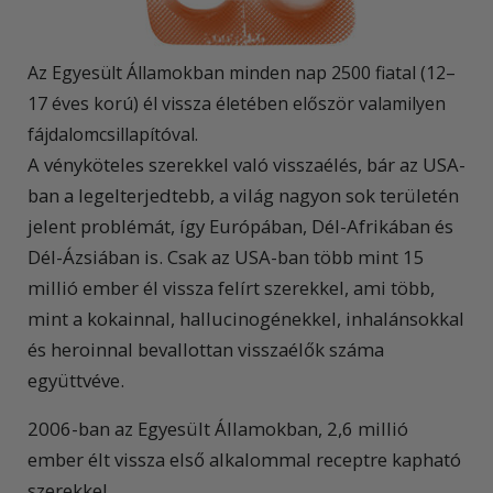
Az Egyesült Államokban minden nap 2500 fiatal (12–
17 éves korú) él vissza életében először valamilyen
fájdalomcsillapítóval.
A vényköteles szerekkel való visszaélés, bár az USA-
ban a legelterjedtebb, a világ nagyon sok területén
jelent problémát, így Európában, Dél-Afrikában és
Dél-Ázsiában is. Csak az USA-ban több mint 15
millió ember él vissza felírt szerekkel, ami több,
mint a kokainnal, hallucinogénekkel, inhalánsokkal
és heroinnal bevallottan visszaélők száma
együttvéve.
2006-ban az Egyesült Államokban, 2,6 millió
ember élt vissza első alkalommal receptre kapható
szerekkel.