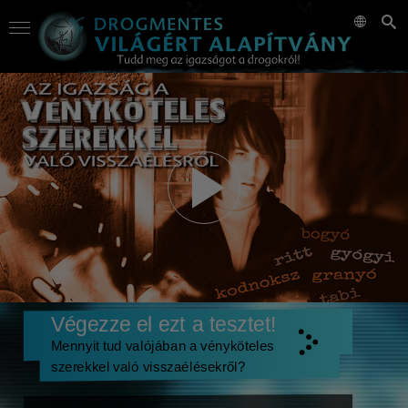
Végezze el ezt a tesztet!
Mennyit tud valójában a vényköteles
szerekkel való visszaélésekről?