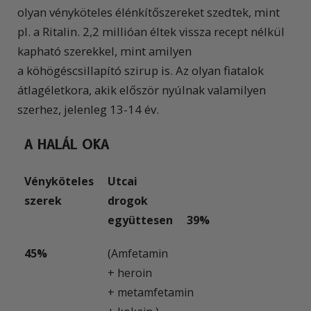
olyan vényköteles élénkítőszereket szedtek, mint
pl. a Ritalin. 2,2 millióan éltek vissza recept nélkül
kapható szerekkel, mint amilyen
a köhögéscsillapító szirup is. Az olyan fiatalok
átlagéletkora, akik először nyúlnak valamilyen
szerhez, jelenleg 13-14 év.
A HALÁL OKA
Vényköteles
Utcai
szerek
drogok
együttesen
39%
45%
(Amfetamin
+ heroin
+ metamfetamin