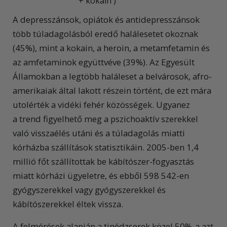
+ kokain )
A depresszánsok, opiátok és antidepresszánsok
több túladagolásból eredő halálesetet okoznak
(45%), mint a kokain, a heroin, a metamfetamin és
az amfetaminok együttvéve (39%). Az Egyesült
Államokban a legtöbb haláleset a belvárosok, afro-
amerikaiak által lakott részein történt, de ezt mára
utolérték a vidéki fehér közösségek. Ugyanez
a trend figyelhető meg a pszichoaktív szerekkel
való visszaélés utáni és a túladagolás miatti
kórházba szállítások statisztikáin. 2005-ben 1,4
millió főt szállítottak be kábítószer-fogyasztás
miatt kórházi ügyeletre, és ebből 598 542-en
gyógyszerekkel vagy gyógyszerekkel és
kábítószerekkel éltek vissza.
A felmérések alapján a tinédzserek közel 50%-a azt