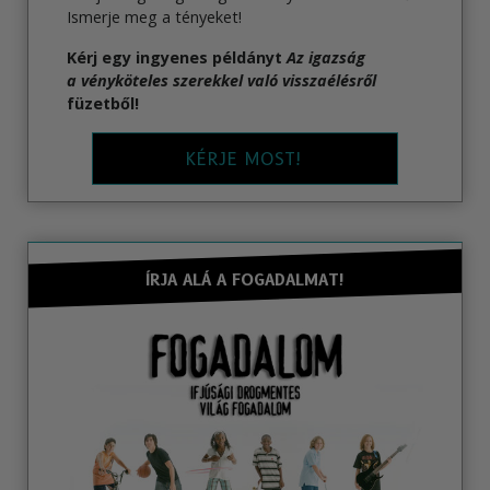
Ismerje meg a tényeket!
Kérj egy ingyenes példányt
Az igazság
a vényköteles szerekkel való visszaélésről
füzetből!
KÉRJE MOST!
ÍRJA ALÁ A FOGADALMAT!