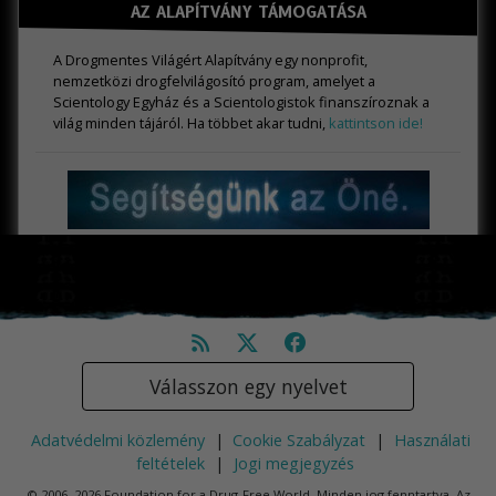
AZ ALAPÍTVÁNY TÁMOGATÁSA
A Drogmentes Világért Alapítvány egy nonprofit,
nemzetközi drogfelvilágosító program, amelyet a
Scientology Egyház és a Scientologistok finanszíroznak a
világ minden tájáról. Ha többet akar tudni,
kattintson ide!
Válasszon egy nyelvet
Adatvédelmi közlemény
|
Cookie Szabályzat
|
Használati
feltételek
|
Jogi megjegyzés
© 2006–2026 Foundation for a Drug-Free World. Minden jog fenntartva. Az