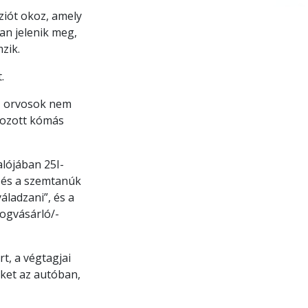
ziót okoz, amely
ban jelenik meg,
zik.
.
Az orvosok nem
okozott kómás
alójában 25I-
 és a szemtanúk
áladzani”, és a
rogvásárló/-
rt, a végtagjai
eket az autóban,