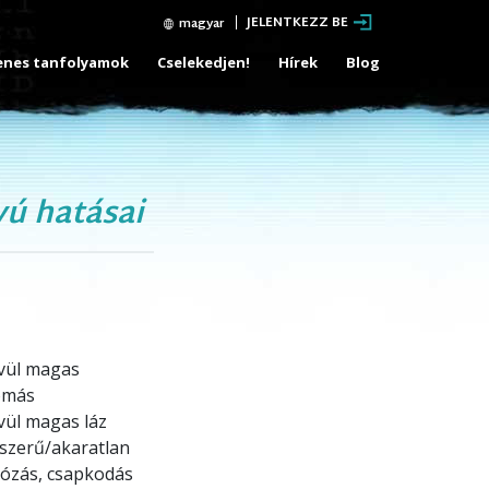
JELENTKEZZ BE
magyar
enes tanfolyamok
Cselekedjen!
Hírek
Blog
vú hatásai
vül magas
omás
vül magas láz
zerű/akaratlan
ózás, csapkodás