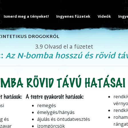
Ismerd meg a tényeket!
Ingyenes füzetek
Videók
Ingy
SZINTETIKUS DROGOKRÓL
3.9
Olvasd el a füzetet
::
Az N-bomba hosszú és rövid tá
MBA RÖVID TÁVÚ HATÁSAI
t hatások:
A testre gyakorolt hatások:
rendkí
vérny
ási
remegés
rendkí
émelygés/hányás
rohams
g és
ájulás és öntudatvesztés
rángat
 zavar
izomgörcsök