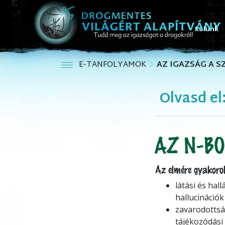
Rólunk
E-TANFOLYAMOK
AZ IGAZSÁG A 
Olvasd el
AZ N-BO
Az elmére gyakorol
látási és hall
hallucinációk
zavarodottsá
tájékozódási