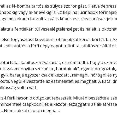
l az N-bomba tartós és súlyos szorongást, illetve depress
hónapokig vagy akár évekig is. Ez képi hallucinációk formájá
agy mértékben torzult vizuális képek és színvillanások jellem
ata a fentieken túl veseelégtelenséget és halált is okozhat
az első fogyasztást követően rohamokkal került kórházba. 
leállítani, és a férfi négy napot töltött a kábítószer által 
tai fiatal kábítószert vásárolt, és nem tudta, hogy a szer v
t valamennyit a szerből a „barátainak”, együtt drogoztak,
 egyik barátja egyszer csak elkezdett „remegni, hörögni és ny
odta. Végül elvesztette az eszméletét, és meghalt. A fiatal d
lkosság volt a vád.
is-i férfi hasonló dolgokat tapasztalt. Miután beszedte a sze
 mindenfelé csapkodni, és elkezdte leszaggatni az alkatrész
t. Nem sokkal ezután meghalt.