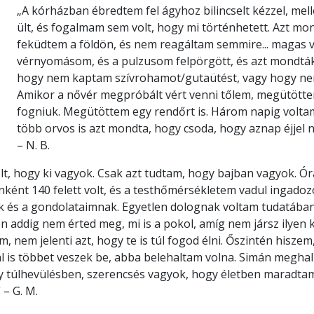
„A kórházban ébredtem fel ágyhoz bilincselt kézzel, mel
ült, és fogalmam sem volt, hogy mi történhetett. Azt mon
feküdtem a földön, és nem reagáltam semmire... magas v
vérnyomásom, és a pulzusom felpörgött, és azt mondták
hogy nem kaptam szívrohamot/gutaütést, vagy hogy ne
Amikor a nővér megpróbált vért venni tőlem, megütöttem,
fogniuk. Megütöttem egy rendőrt is. Három napig volta
több orvos is azt mondta, hogy csoda, hogy aznap éjjel
– N. B.
, hogy ki vagyok. Csak azt tudtam, hogy bajban vagyok. Órá
ként 140 felett volt, és a testhőmérsékletem vadul ingado
k és a gondolataimnak. Egyetlen dolognak voltam tudatában
n addig nem érted meg, mi is a pokol, amíg nem jársz ilyen k
m, nem jelenti azt, hogy te is túl fogod élni. Őszintén hisze
l is többet veszek be, abba belehaltam volna. Simán megha
 túlhevülésben, szerencsés vagyok, hogy életben maradtam.
”
– G. M.