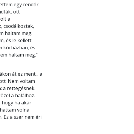
lettem egy rendőr
dták, ott
olt a
, csodálkoztak,
m haltam meg.
 és le kellett
m kórházban, és
 nem haltam meg.”
kon át ez ment... a
zott. Nem voltam
: a rettegésnek.
özel a halálhoz.
m, hogy ha akár
lhattam volna
 Ez a szer nem éri