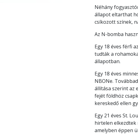
Néhány fogyasztóná
állapot eltarthat 
csíkozott színek, n
Az N-bomba használ
Egy 18 éves férfi 
tudták a rohamokat 
állapotban.
Egy 18 éves minneso
NBONe. Továbbadot
állítása szerint az
fejét földhöz csapk
kereskedő ellen gyi
Egy 21 éves St. Lou
hirtelen elkezdtek
amelyben éppen ül