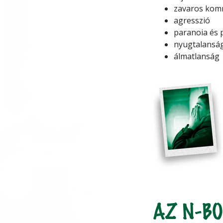
zavaros kom
agresszió
paranoia és 
nyugtalansá
álmatlanság
AZ N-B