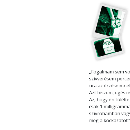
„Fogalmam sem volt
szívverésem percen
ura az érzéseimne
Azt hiszem, egésze
Az, hogy én túlélte
csak 1 milligramma
szívrohamban vagy
meg a kockázatot.