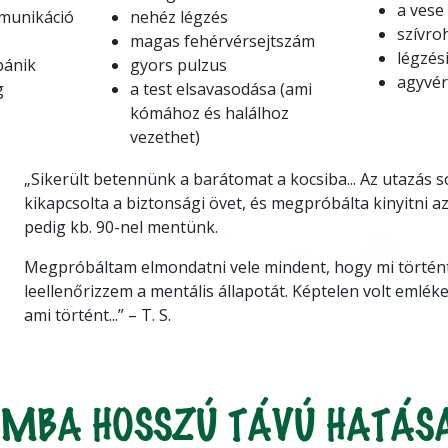
a vese
munikáció
nehéz légzés
szívr
magas fehérvérsejtszám
légzés
pánik
gyors pulzus
agyvér
g
a test elsavasodása (ami
kómához és halálhoz
vezethet)
„Sikerült betennünk a barátomat a kocsiba... Az utazás 
kikapcsolta a biztonsági övet, és megpróbálta kinyitni az 
pedig kb. 90-nel mentünk.
Megpróbáltam elmondatni vele mindent, hogy mi történt
leellenőrizzem a mentális állapotát. Képtelen volt emlék
ami történt...”
– T. S.
OMBA HOSSZÚ TÁVÚ HATÁS