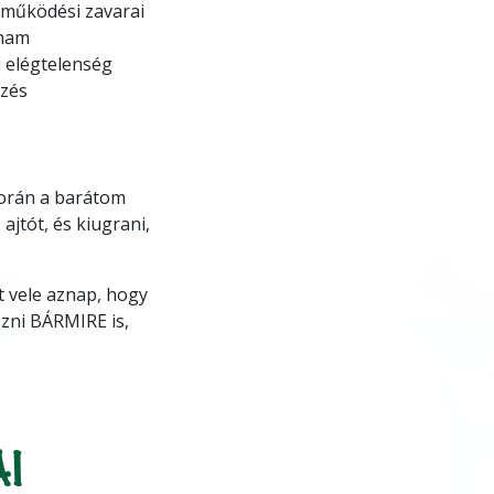
 működési zavarai
oham
i elégtelenség
zés
során a barátom
ajtót, és kiugrani,
 vele aznap, hogy
ezni BÁRMIRE is,
AI