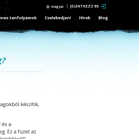
JELENTKEZZ BE
magyar
enes tanfolyamok
Cselekedjen!
Hírek
Blog
g?
agokból készítik,
 és a
g. Ez a füzet az
lénkítőkről”