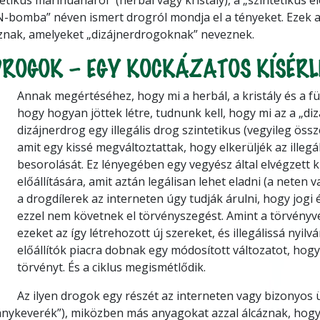
N-bomba” néven ismert drogról mondja el a tényeket. Ezek a
znak, amelyeket „dizájnerdrogoknak” neveznek.
ROGOK – EGY KOCKÁZATOS KÍSÉRL
Annak megértéséhez, hogy mi a herbál, a kristály és a f
hogy hogyan jöttek létre, tudnunk kell, hogy mi az a „diz
dizájnerdrog egy illegális drog szintetikus (vegyileg össze
amit egy kissé megváltoztattak, hogy elkerüljék az illegá
besorolását. Ez lényegében egy vegyész által elvégzett kí
előállítására, amit aztán legálisan lehet eladni (a neten 
a drogdílerek az interneten úgy tudják árulni, hogy jogi
ezzel nem követnek el törvényszegést. Amint a törvényvé
ezeket az így létrehozott új szereket, és illegálissá nyilvá
előállítók piacra dobnak egy módosított változatot, hogy
törvényt. És a ciklus megismétlődik.
Az ilyen drogok egy részét az interneten vagy bizonyos 
ánykeverék”), miközben más anyagokat azzal álcáznak, hog