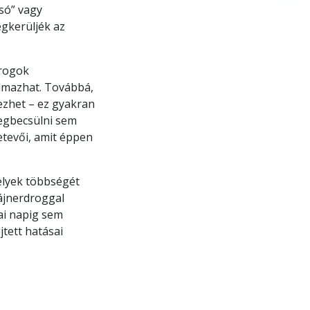
só” vagy
egkerüljék az
drogok
almazhat. Továbbá,
ezhet – ez gyakran
megbecsülni sem
etevői, amit éppen
elyek többségét
zájnerdroggal
ai napig sem
jtett hatásai