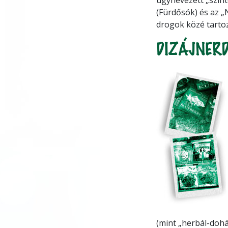
(Fürdősók) és az „
drogok közé tarto
DIZÁJNERD
(mint „herbál-doh