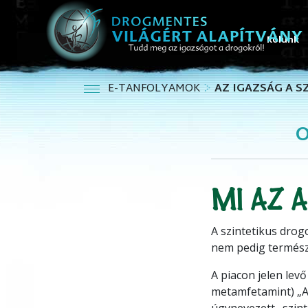
Rólunk
E-TANFOLYAMOK
AZ IGAZSÁG A 
O
MI AZ A
A szintetikus drog
nem pedig termész
A piacon jelen levő
metamfetamint) „Az
úgynevezett „szinte