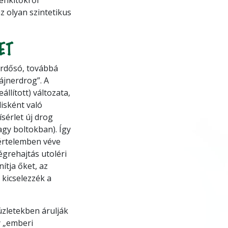
z olyan szintetikus
ET
ürdősó, továbbá
ájnerdrog”. A
állított) változata,
lisként való
sérlet új drog
vagy boltokban). Így
 értelemben véve
grehajtás utoléri
nítja őket, az
 kicselezzék a
üzletekben árulják
y „emberi