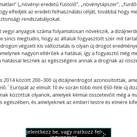
matlan” („növényi eredetű füstölő”, „növénytápszer”, „fürdő
hogy elfedjék az eredeti felhasználási célját, továbbá hogy m
iztonsági rendszabályokat.
ett vegyi anyagok száma folyamatosan növekszik, a dizájner
e sincs megtudni, hogy az általuk fogyasztott szer mit tart
 drogon végzett kis változtatás is olyan új drogot eredmény
 amelynek nagyon eltérőek a hatásai, így a fogyasztó még 
n hatással lesznek az egészségére annak a drognak az össz
s 2014 között 200–300 új dizájnerdrogot azonosítottak, am
1
elő.
Európát az elmúlt 10 év során több mint 650-féle új di
nnak közöttük olyanok, amelyek kémiai összetevőit még a m
es egészében, és amelyeknek az emberi testre és elmére kife
Jelentkezz be, vagy iratkozz fel