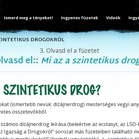
Ismerd meg a tényeket!
Ingyenes füzetek
Videók
Ingy
SZINTETIKUS DROGOKRÓL
3.
Olvasd el a füzetet
lvasd el::
Mi az a szintetikus dro
 SZINTETIKUS DROG?
okat (ismertebb nevük: dizájnerdrog) mesterséges vegyi any
etes összetevőkből.
 számos dizájnerdrog leírása (beleértve az ecstasyt, az LSD-t
 Igazság a Drogokról” sorozat más füzeteiben található me
tikus marihuánáról” (herbál vagy kristály), a „szintetikus é