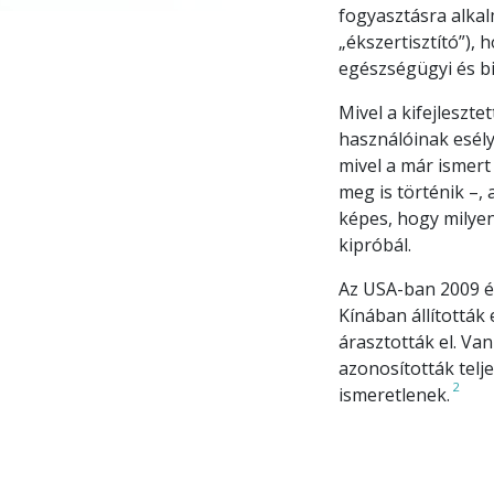
fogyasztásra alkal
„ékszertisztító”), 
egészségügyi és b
Mivel a kifejleszt
használóinak esély
mivel a már ismert
meg is történik –,
képes, hogy milye
kipróbál.
Az USA-ban 2009 é
Kínában állították 
árasztották el. Va
azonosították telj
2
ismeretlenek.