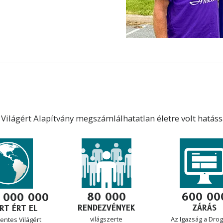
ilágért Alapítvány megszámlálhatatlan életre volt hatáss
80 000
600 00
 000 000
RENDEZVÉNYEK
ZÁRÁS
RT ÉRT EL
világszerte
Az Igazság a Dro
entes Világért