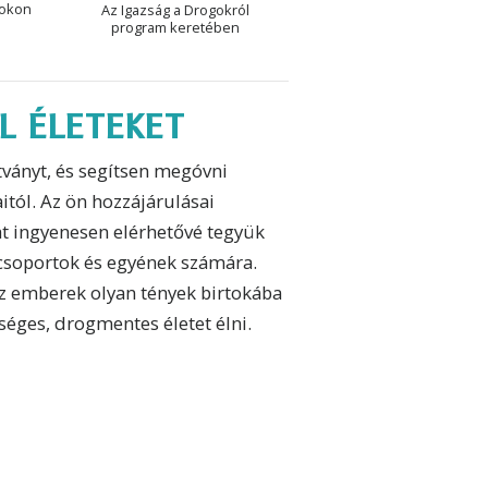
mokon
Az Igazság a Drogokról
program keretében
L ÉLETEKET
ványt, és segítsen megóvni
itól. Az ön hozzájárulásai
at ingyenesen elérhetővé tegyük
s csoportok és egyének számára.
z emberek olyan tények birtokába
séges, drogmentes életet élni.