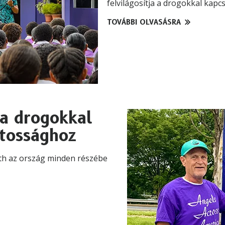
felvilágosítja a drogokkal kapc
TOVÁBBI OLVASÁSRA
 a drogokkal
atossághoz
mith az ország minden részébe