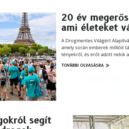
20 év megerősí
ami életeket v
A Drogmentes Világért Alapítvá
amely során emberek millióit t
tényekről, és erőt adott nekik 
TOVÁBBI OLVASÁSRA
gokról segít