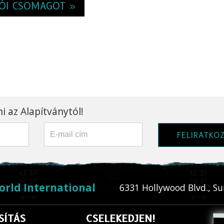
ÓI CSOMAGOT »
i az Alapítványtól!
FELIRATKO
orld International
6331 Hollywood Blvd., Su
SÍTÁS
CSELEKEDJEN!