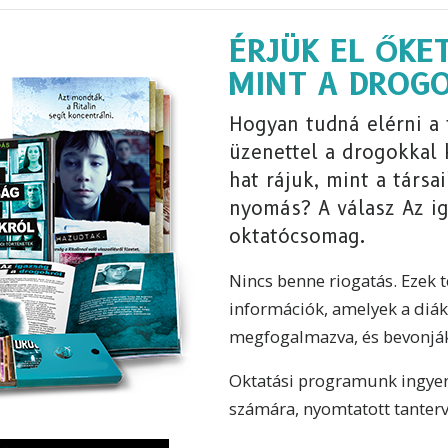
ÉRJÜK EL ŐKE
MINT A DROG
Hogyan tudná elérni a 
üzenettel a drogokkal 
hat rájuk, mint a társai
nyomás? A válasz Az i
oktatócsomag.
Nincs benne riogatás. Ezek 
információk, amelyek a diá
megfogalmazva, és bevonják,
Oktatási programunk ingye
számára, nyomtatott tanterv