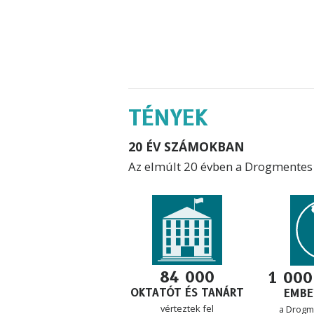
TÉNYEK
20 ÉV SZÁMOKBAN
Az elmúlt 20 évben a Drogmentes V
84 000
1 000
OKTATÓT ÉS TANÁRT
EMBE
vérteztek fel
a Drogm