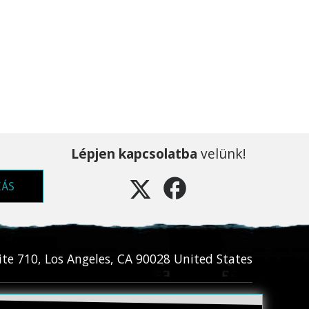
Lépjen kapcsolatba
velünk!
ZÁS
ite 710
,
Los Angeles
,
CA
90028
United States