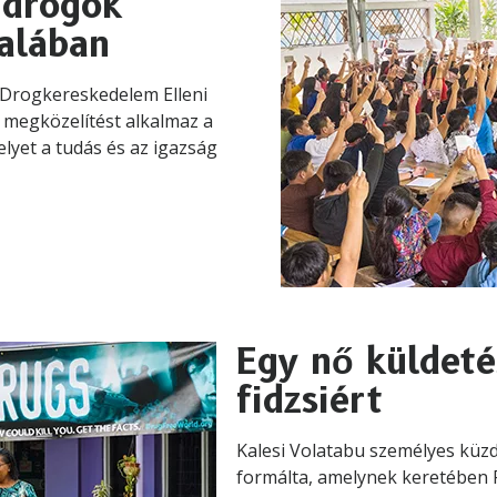
a drogok
alában
 Drogkereskedelem Elleni
 megközelítést alkalmaz a
lyet a tudás és az igazság
Egy nő küldet
fidzsiért
Kalesi Volatabu személyes kü
formálta, amelynek keretében F