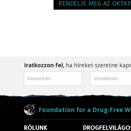
RENDELJE MEG AZ OKTAT
Iratkozzon fel,
ha híreket szeretne kapn
Foundation for a Drug-Free W
RÓLUNK
DROGFELVILÁGO