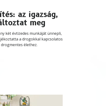
tés: az igazság,
áltoztat meg
ny két évtizedes munkáját ünnepli,
ájékoztatta a drogokkal kapcsolatos
a drogmentes élethez.