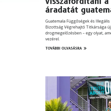
visszafordítani 
áradatát guatem
Guatemala Függőségek és Illegális
Bizottság Végrehajtó Titkársága új
drogmegelőzésben – egy olyat, ame
vezérel.
TOVÁBBI OLVASÁSRA