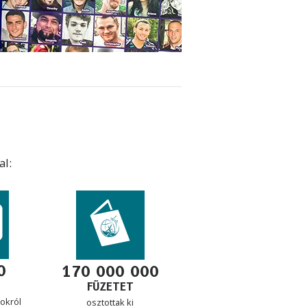
al:
0
170 000 000
FÜZETET
gokról
osztottak ki