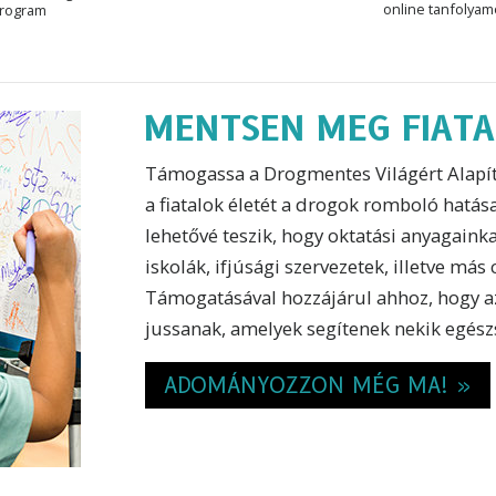
online tanfolya
rogram
MENTSEN MEG FIATA
Támogassa a Drogmentes Világért Alapít
a fiatalok életét a drogok romboló hatása
lehetővé teszik, hogy oktatási anyagaink
iskolák, ifjúsági szervezetek, illetve má
Támogatásával hozzájárul ahhoz, hogy a
jussanak, amelyek segítenek nekik egész
ADOMÁNYOZZON MÉG MA! »