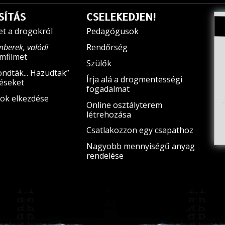
SÍTÁS
CSELEKEDJEN!
et a drogokról
Pedagógusok
mberek, valódi
Rendőrség
filmet
Szülők
ndták... Hazudtak”
Írja alá a drogmentességi
téseket
fogadalmat
ok elkezdése
Online osztályterem
létrehozása
Csatlakozzon egy csapathoz
Nagyobb mennyiségű anyag
rendelése