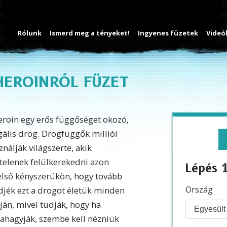
Rólunk
Ismerd meg a tényeket!
Ingyenes füzetek
Videó
 HEROINRÓL FÜZET
eroin egy erős függőséget okozó,
egális drog. Drogfüggők milliói
ználják világszerte, akik
telenek felülkerekedni azon
Lépés 1
első kényszerükön, hogy tovább
Ország
djék ezt a drogot életük minden
ján, mivel tudják, hogy ha
ahagyják, szembe kell nézniük