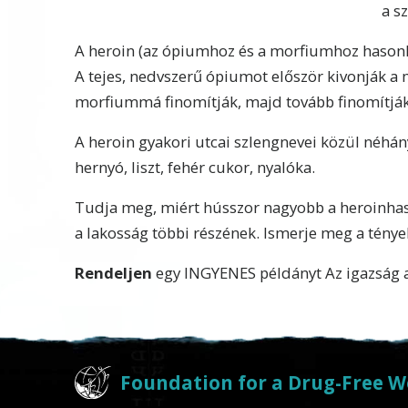
a s
A heroin (az ópiumhoz és a morfiumhoz hasonl
A tejes, nedvszerű ópiumot először kivonják a
morfiummá finomítják, majd tovább finomítják
A heroin gyakori utcai szlengnevei közül néhány
hernyó, liszt, fehér cukor, nyalóka.
Tudja meg, miért hússzor nagyobb a heroinhas
a lakosság többi részének. Ismerje meg a ténye
Rendeljen
egy INGYENES
p
éldányt
Az igazság 
Foundation for a Drug-Free W