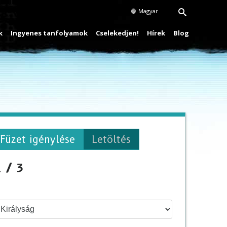
Magyar
k
Ingyenes tanfolyamok
Cselekedjen!
Hírek
Blog
Füzet igénylése
Letöltés
 / 3