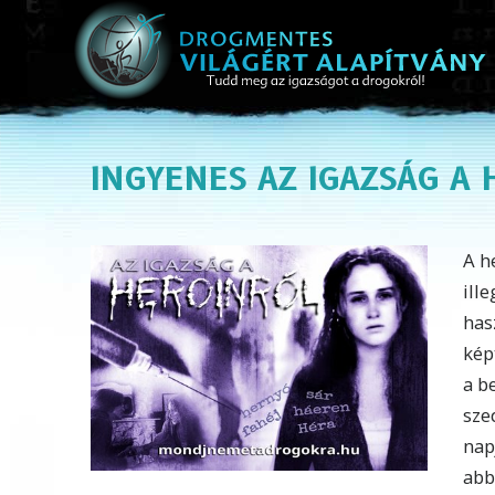
INGYENES
AZ IGAZSÁG A
A h
ill
has
kép
a b
sze
nap
abb