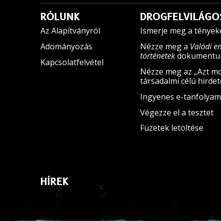
RÓLUNK
DROGFELVILÁGO
Az Alapítványról
Ismerje meg a tények
Adományozás
Nézze meg a
Valódi e
történetek
dokumentum
Kapcsolatfelvétel
Nézze meg az „Azt mo
társadalmi célú hirde
Ingyenes e-tanfolyam
Végezze el a tesztet
Füzetek letöltése
HÍREK