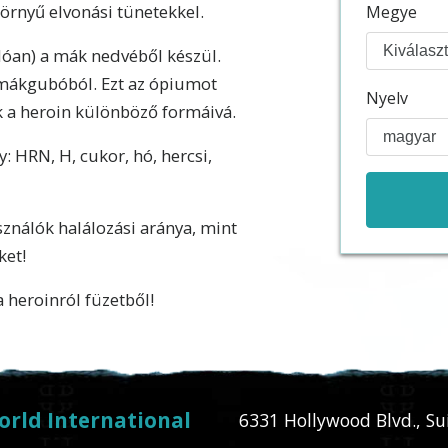
zörnyű elvonási tünetekkel.
Megye
óan) a mák nedvéből készül.
 mákgubóból. Ezt az ópiumot
Nyelv
 a heroin különböző formáivá.
: HRN, H, cukor, hó, hercsi,
ználók halálozási aránya, mint
ket!
a heroinról
füzetből!
orld International
6331 Hollywood Blvd., Su