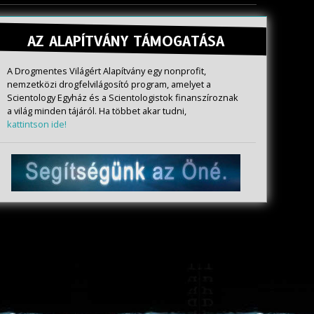
AZ ALAPÍTVÁNY TÁMOGATÁSA
A Drogmentes Világért Alapítvány egy nonprofit,
nemzetközi drogfelvilágosító program, amelyet a
Scientology Egyház és a Scientologistok finanszíroznak
a világ minden tájáról. Ha többet akar tudni,
kattintson ide!