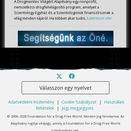
A Drogmentes Világért Alapítvány egy nonprofit,
nemzetközi drogfelvilágosító program, amelyet a
Scientology Egyház és a Scientologistok finanszíroznak a
világ minden tájáról. Ha többet akar tudni,
kattintson ide!
Válasszon egy nyelvet
Adatvédelmi közlemény
|
Cookie Szabályzat
|
Használati
feltételek
|
Jogi megjegyzés
© 2006–2026 Foundation for a Drug-Free World. Minden jog fenntartva. Az
Alapítvány logója védjegy, amely a Foundation for a Drug-Free World
tulajdonában van.