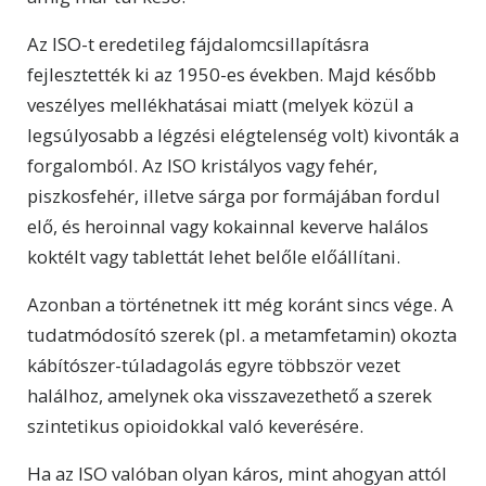
Az ISO-t eredetileg fájdalomcsillapításra
fejlesztették ki az 1950-es években. Majd később
veszélyes mellékhatásai miatt (melyek közül a
legsúlyosabb a légzési elégtelenség volt) kivonták a
forgalomból. Az ISO kristályos vagy fehér,
piszkosfehér, illetve sárga por formájában fordul
elő, és heroinnal vagy kokainnal keverve halálos
koktélt vagy tablettát lehet belőle előállítani.
Azonban a történetnek itt még koránt sincs vége. A
tudatmódosító szerek (pl. a metamfetamin) okozta
kábítószer-túladagolás egyre többször vezet
halálhoz, amelynek oka visszavezethető a szerek
szintetikus opioidokkal való keverésére.
Ha az ISO valóban olyan káros, mint ahogyan attól