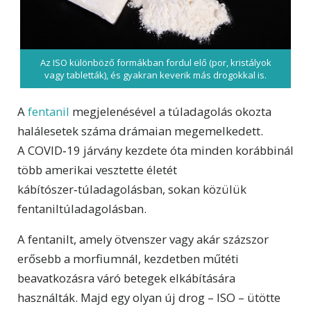
Az ISO különböző formákban fordul elő (por, kristályok
vagy tabletták), és gyakran keverik más drogokkal is.
A
fentanil
megjelenésével a túladagolás okozta
halálesetek száma drámaian megemelkedett.
A COVID‑19 járvány kezdete óta minden korábbinál
több amerikai vesztette életét
kábítószer‑túladagolásban, sokan közülük
fentaniltúladagolásban.
A fentanilt, amely ötvenszer vagy akár százszor
erősebb a morfiumnál, kezdetben műtéti
beavatkozásra váró betegek elkábítására
használták. Majd egy olyan új drog – ISO – ütötte