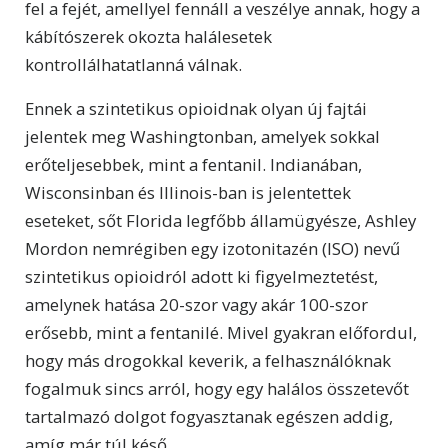
fel a fejét, amellyel fennáll a veszélye annak, hogy a
kábítószerek okozta halálesetek
kontrollálhatatlanná válnak.
Ennek a szintetikus opioidnak olyan új fajtái
jelentek meg Washingtonban, amelyek sokkal
erőteljesebbek, mint a fentanil. Indianában,
Wisconsinban és Illinois-ban is jelentettek
eseteket, sőt Florida legfőbb államügyésze, Ashley
Mordon nemrégiben egy izotonitazén (ISO) nevű
szintetikus opioidról adott ki figyelmeztetést,
amelynek hatása 20-szor vagy akár 100-szor
erősebb, mint a fentanilé. Mivel gyakran előfordul,
hogy más drogokkal keverik, a felhasználóknak
fogalmuk sincs arról, hogy egy halálos összetevőt
tartalmazó dolgot fogyasztanak egészen addig,
amíg már túl késő.