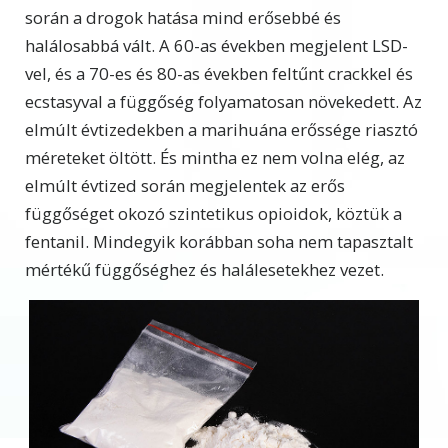
során a drogok hatása mind erősebbé és
halálosabbá vált. A 60-as években megjelent LSD-
vel, és a 70-es és 80-as években feltűnt crackkel és
ecstasyval a függőség folyamatosan növekedett. Az
elmúlt évtizedekben a marihuána erőssége riasztó
méreteket öltött. És mintha ez nem volna elég, az
elmúlt évtized során megjelentek az erős
függőséget okozó szintetikus opioidok, köztük a
fentanil. Mindegyik korábban soha nem tapasztalt
mértékű függőséghez és halálesetekhez vezet.