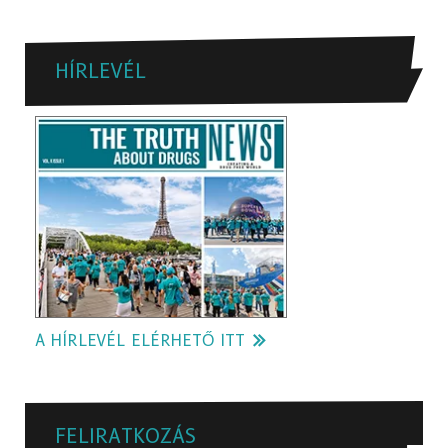
HÍRLEVÉL
A HÍRLEVÉL ELÉRHETŐ ITT
FELIRATKOZÁS