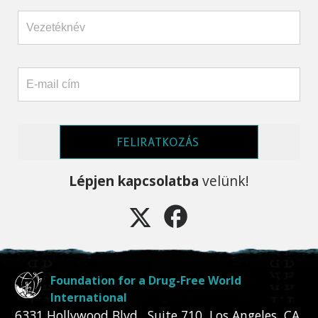
FELIRATKOZÁS
Lépjen kapcsolatba
velünk!
Foundation for a Drug-Free World
International
6331 Hollywood Blvd., Suite 710
,
Los Angeles
,
CA