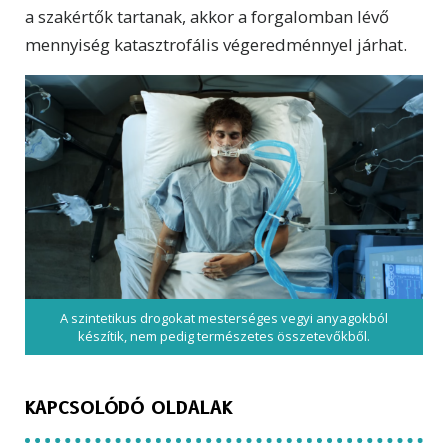
a szakértők tartanak, akkor a forgalomban lévő
mennyiség katasztrofális végeredménnyel járhat.
A szintetikus drogokat mesterséges vegyi anyagokból
készítik, nem pedig természetes összetevőkből.
KAPCSOLÓDÓ OLDALAK