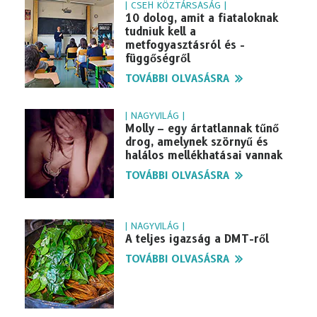
| CSEH KÖZTÁRSASÁG |
10 dolog, amit a fiataloknak
tudniuk kell a
metfogyasztásról és -
függőségről
TOVÁBBI OLVASÁSRA
| NAGYVILÁG |
Molly – egy ártatlannak tűnő
drog, amelynek szörnyű és
halálos mellékhatásai vannak
TOVÁBBI OLVASÁSRA
| NAGYVILÁG |
A teljes igazság a DMT-ről
TOVÁBBI OLVASÁSRA