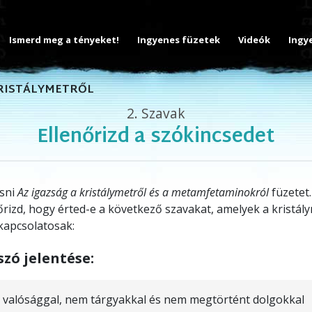
Ismerd meg a tényeket!
Ingyenes füzetek
Videók
Ingy
KRISTÁLYMETRŐL
2.
Szavak
Ellenőrizd a szókincsedet
asni
Az igazság a kristálymetről és a metamfetaminokról
füzetet.
őrizd, hogy érted-e a következő szavakat, amelyek a kristály
apcsolatosak:
szó jelentése:
valósággal, nem tárgyakkal és nem megtörtént dolgokkal