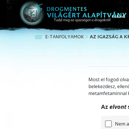
Rólunk
E-TANFOLYAMOK
AZ IGAZSÁG A 
Most el fogod olv
belekezdesz, ellen
metamfetaminnal k
Az
elvont
Nem a 