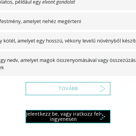
latos, például egy
elvont gondolat
festmény, amelyet nehéz megérteni
 kötél, amelyet egy hosszú, vékony levelű növényből készí
agy nedv, amelyet magok összenyomásával vagy összezúzás
ek
TOVÁBB
Jelentkezz be, vagy iratkozz fel
ingyenesen