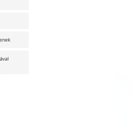
tenek
ával