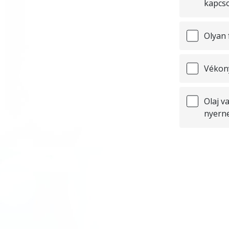
kapcso
Olyan 
Vékony
Olaj v
nyern