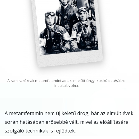
A kamikazéknak metamfetamint adtak, mielőtt öngyilkos küldetésükre
indultak volna.
A metamfetamin nem új keletű drog, bár az elmúlt évek
során hatásában erősebbé vált, mivel az előállítására
szolgáló technikák is fejlődtek.