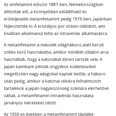
Az amfetamint először 1887-ben, Németországban
állították elő, a könnyebben előállítható és
erőteljesebb metamfetamint pedig 1919-ben, Japánban
fejlesztették ki. A kristályos por vízben oldódott, ami
kiválóan alkalmassá tette az intravénás alkalmazásra.
A metamfetamin a második világháború alatt került
széles körű használatba, amikor mindkét oldalon arra
használták, hogy a katonákat ébren tartsák vele. A
japán kamikaze pilóták öngyilkos küldetéseiket
megelőzően nagy adagokat kaptak belőle, a háború
után pedig, amikor a katonai célokra felhalmozott
tartalékok a japán nagyközönség számára elérhetővé
váltak, a metamfetamin intravénás használata
járványos méreteket öltött.
Az 1950-es években a metamfetamint táplálék-