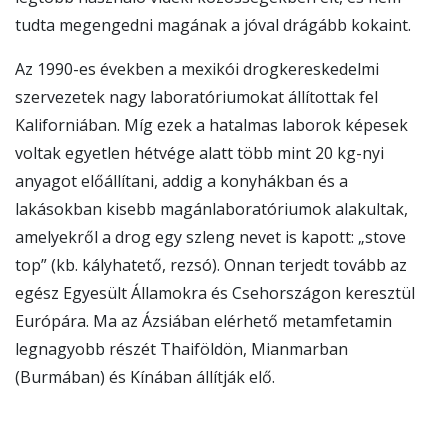
tudta megengedni magának a jóval drágább kokaint.
Az 1990-es években a mexikói drogkereskedelmi
szervezetek nagy laboratóriumokat állítottak fel
Kaliforniában. Míg ezek a hatalmas laborok képesek
voltak egyetlen hétvége alatt több mint 20 kg-nyi
anyagot előállítani, addig a konyhákban és a
lakásokban kisebb magánlaboratóriumok alakultak,
amelyekről a drog egy szleng nevet is kapott: „stove
top” (kb. kályhatető, rezsó). Onnan terjedt tovább az
egész Egyesült Államokra és Csehországon keresztül
Európára. Ma az Ázsiában elérhető metamfetamin
legnagyobb részét Thaiföldön, Mianmarban
(Burmában) és Kínában állítják elő.