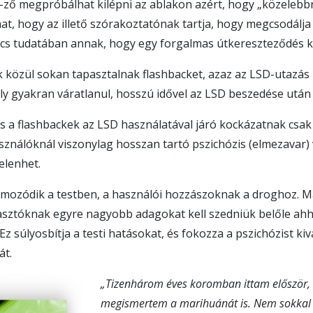
-ző megpróbálhat kilépni az ablakon azért, hogy „közelebbr
lhat, hogy az illető szórakoztatónak tartja, hogy megcsodálj
ncs tudatában annak, hogy egy forgalmas útkereszteződés ke
 közül sokan tapasztalnak flashbacket, azaz az LSD-utazás 
y gyakran váratlanul, hosszú idővel az LSD beszedése után 
s a flashbackek az LSD használatával járó kockázatnak csak
asználóknál viszonylag hosszan tartó pszichózis (elmezavar)
elenhet.
lmozódik a testben, a használói hozzászoknak a droghoz. M
asztóknak egyre nagyobb adagokat kell szedniük belőle ah
. Ez súlyosbítja a testi hatásokat, és fokozza a pszichózist ki
át.
„Tizenhárom éves koromban ittam először
megismertem a marihuánát is. Nem sokkal 