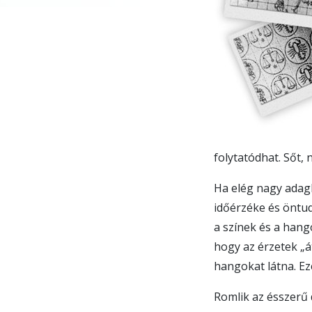
folytatódhat. Sőt,
Ha elég nagy adagb
időérzéke és öntud
a színek és a hango
hogy az érzetek „á
hangokat látna. Ez
Romlik az ésszerű