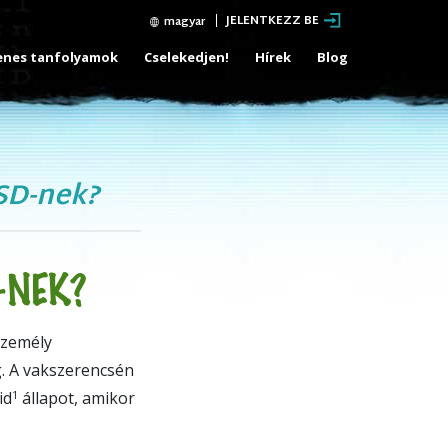
JELENTKEZZ BE
magyar
enes tanfolyamok
Cselekedjen!
Hírek
Blog
SD-nek?
-NEK?
személy
g. A vakszerencsén
id
állapot, amikor
1