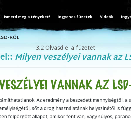
Ismerd meg a tényeket!
Ingyenes füzetek
Videók
Ingy
LSD-RŐL
3.2
Olvasd el a füzetet
el::
Milyen veszélyei vannak az L
VESZÉLYEI VANNAK AZ LSD
zámíthatatlanok. Az eredmény a beszedett mennyiségtől, a 
emélyiségétől, sőt a drog használatának helyszínétől is füg
sen felpörgött állapot, amikor fent van, vagy súlyos, parano