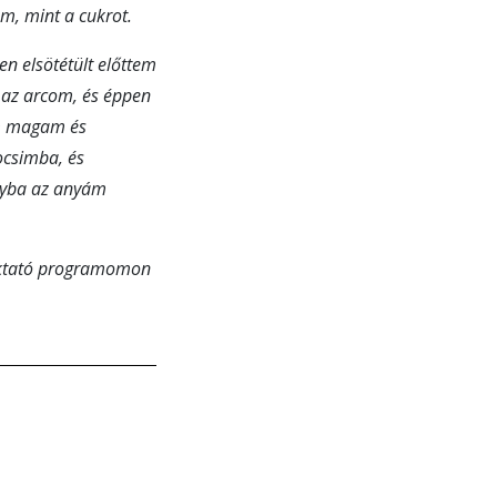
em, mint a cukrot.
sen elsötétült előttem
r az arcom, és éppen
em magam és
csimba, és
gyba az anyám
oktató programomon