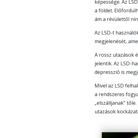
képessége. Az LSD
a földet. Előfordu
ám a révülettől ni
Az LSD-t használók
megjelenését, amel
A rossz utazások é
jelentik. Az LSD-h
depresszió is megj
Mivel az LSD felha
a rendszeres fogy
„elszálljanak” tőle
utazások kockázat