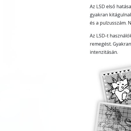
Az LSD első hatása
gyakran kitágulna
és a pulzusszám. N
Az LSD-t használó
remegést. Gyakran 
intenzitásán.