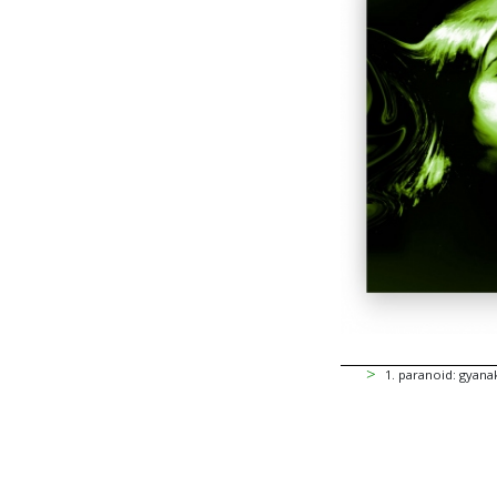
1
.
paranoid: gyana