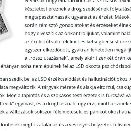
Nemcsak hogy elhatárolódnak a szokásos tevéke
késztetést éreznek a drog szedésének folytatásá
megtapasztalhassák ugyanazt az érzést. Mások 
során rémisztő gondolatokat és érzéseket élnek á
hogy elveszítik az önkontrolljukat, valamint halá
az őrülettől való félelmet és kétségbeesést ére
egyszer elkezdődött, gyakran lehetetlen megállj
a „rossz utazásnak”, amely akár tizenkét órán ke
 néhányan soha nem épülnek fel az LSD okozta pszichózisból
an szedik be, az LSD érzékcsalódást és hallucinációt okoz.
ata megváltozik. A tárgyak mérete és alakja eltorzul, csakú
k. Még a tapintás és a szokásos testi érzetek is furcsává vá
tfedik” egymást, és a droghasználó úgy érzi, mintha színeke
ek a változások sokszor félelmetesek, és pánikot okozhatna
 döntések meghozatalának és a veszélyes helyzetek felisme