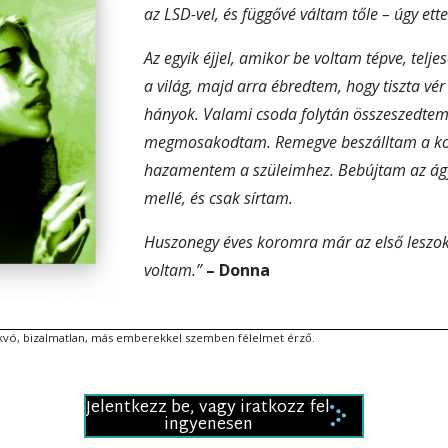
az LSD-vel, és függővé váltam tőle – úgy ett
Az egyik éjjel, amikor be voltam tépve, telje
a világ, majd arra ébredtem, hogy tiszta vé
hányok. Valami csoda folytán összeszedt
megmosakodtam. Remegve beszálltam a ko
hazamentem a szüleimhez. Bebújtam az á
mellé, és csak sírtam.
Huszonegy éves koromra már az első lesz
voltam.”
– Donna
kvó, bizalmatlan, más emberekkel szemben félelmet érző.
Jelentkezz be, vagy iratkozz fel
ingyenesen