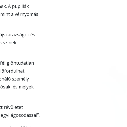
ek. A pupillák
 mint a vérnyomás
ájszárazságot és
s színek
félig öntudatlan
lőfordulhat.
ználó személy
lósak, és melyek
t révületet
megvilágosodással”.