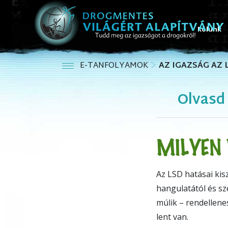
Rólunk
E-TANFOLYAMOK
AZ IGAZSÁG AZ 
Olvasd 
MILYEN 
Az LSD hatásai kis
hangulatától és sz
múlik – rendellene
lent van.