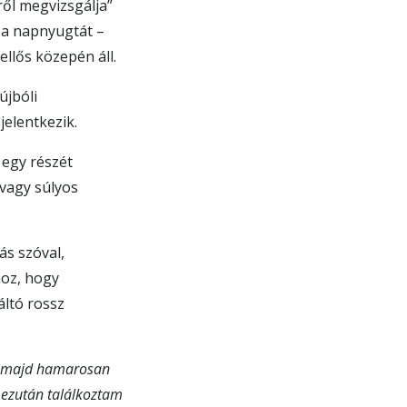
ől megvizsgálja”
a a napnyugtát –
llős közepén áll.
újbóli
jelentkezik.
 egy részét
 vagy súlyos
ás szóval,
hoz, hogy
váltó rossz
, majd hamarosan
ezután találkoztam