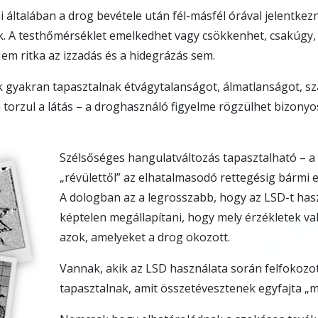
i általában a drog bevétele után fél-másfél órával jelentkezn
k. A testhőmérséklet emelkedhet vagy csökkenhet, csakúgy,
em ritka az izzadás és a hidegrázás sem.
k gyakran tapasztalnak étvágytalanságot, álmatlanságot, sz
torzul a látás – a droghasználó figyelme rögzülhet bizonyo
Szélsőséges hangulatváltozás tapasztalható – a 
„révülettől” az elhatalmasodó rettegésig bármi e
A dologban az a legrosszabb, hogy az LSD-t has
képtelen megállapítani, hogy mely érzékletek va
azok, amelyeket a drog okozott.
Vannak, akik az LSD használata során felfokozot
tapasztalnak, amit összetévesztenek egyfajta „