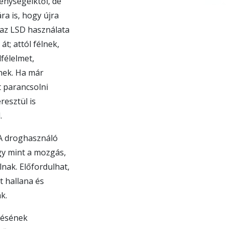
nységeiktől, de
ra is, hogy újra
az LSD használata
t; attól félnek,
lfélelmet,
znek. Ha már
t parancsolni
resztül is
.
 A droghasználó
gy mint a mozgás,
lnak. Előfordulhat,
t hallana és
k.
résének