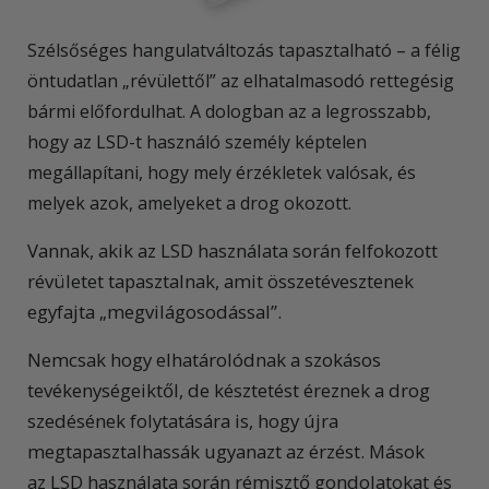
Szélsőséges hangulatváltozás tapasztalható – a félig
öntudatlan „révülettől” az elhatalmasodó rettegésig
bármi előfordulhat. A dologban az a legrosszabb,
hogy az LSD-t használó személy képtelen
megállapítani, hogy mely érzékletek valósak, és
melyek azok, amelyeket a drog okozott.
Vannak, akik az LSD használata során felfokozott
révületet tapasztalnak, amit összetévesztenek
egyfajta „megvilágosodással”.
Nemcsak hogy elhatárolódnak a szokásos
tevékenységeiktől, de késztetést éreznek a drog
szedésének folytatására is, hogy újra
megtapasztalhassák ugyanazt az érzést. Mások
az LSD használata során rémisztő gondolatokat és