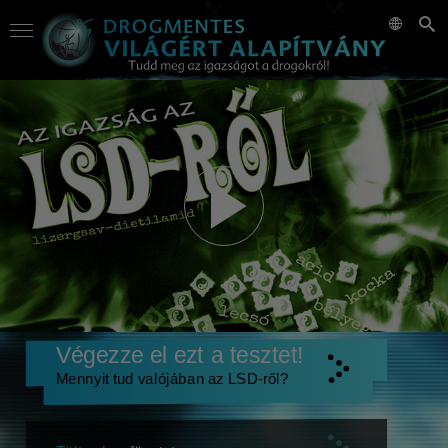
Végezze el ezt a tesztet!
Mennyit tud valójában az LSD-ről?