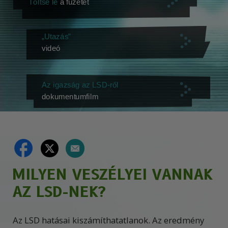
Töltse le
a füzetet
„Utazás”
videó
Az igazság az LSD-ről
dokumentumfilm
MILYEN VESZÉLYEI VANNAK
AZ LSD-NEK?
Az LSD hatásai kiszámíthatatlanok. Az eredmény