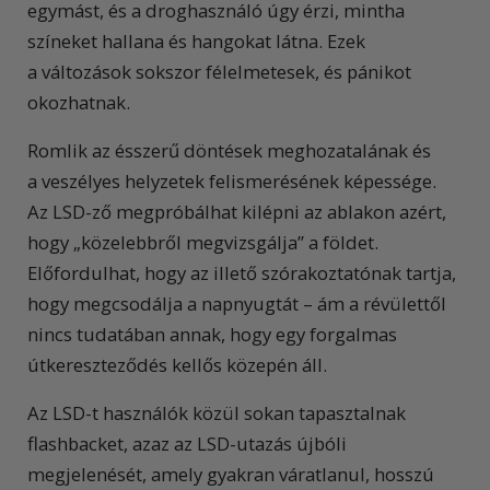
egymást, és a droghasználó úgy érzi, mintha
színeket hallana és hangokat látna. Ezek
a változások sokszor félelmetesek, és pánikot
okozhatnak.
Romlik az ésszerű döntések meghozatalának és
a veszélyes helyzetek felismerésének képessége.
Az LSD-ző megpróbálhat kilépni az ablakon azért,
hogy „közelebbről megvizsgálja” a földet.
Előfordulhat, hogy az illető szórakoztatónak tartja,
hogy megcsodálja a napnyugtát – ám a révülettől
nincs tudatában annak, hogy egy forgalmas
útkereszteződés kellős közepén áll.
Az LSD-t használók közül sokan tapasztalnak
flashbacket, azaz az LSD-utazás újbóli
megjelenését, amely gyakran váratlanul, hosszú