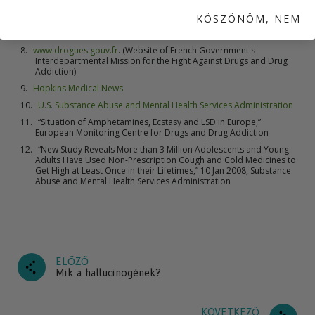
Acid Dreams: The Complete Social History of LSD—The CIA, the Sixties,
KÖSZÖNÖM, NEM
and Beyond,
Martin A. Lee and Bruce Shlain, Grave Press, (revised
edition), March 1986
www.drogues.gouv.fr
. (Website of French Government's
Interdepartmental Mission for the Fight Against Drugs and Drug
Addiction)
Hopkins Medical News
U.S. Substance Abuse and Mental Health Services Administration
“Situation of Amphetamines, Ecstasy and LSD in Europe,”
European Monitoring Centre for Drugs and Drug Addiction
“New Study Reveals More than 3 Million Adolescents and Young
Adults Have Used Non-Prescription Cough and Cold Medicines to
Get High at Least Once in their Lifetimes,” 10 Jan 2008, Substance
Abuse and Mental Health Services Administration
ELŐZŐ
Mik a hallucinogének?
KÖVETKEZŐ