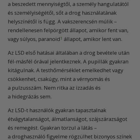
a beszedett mennyiségtől, a személy hangulatától
és személyiségétől, sőt a drog használatának
helyszínétől is függ. A vakszerencsén múlik –
rendellenesen felpörgött állapot, amikor fent van,
vagy súlyos, paranoid
állapot, amikor lent van.
1
Az LSD első hatásai általában a drog bevétele után
fél-másfél órával jelentkeznek. A pupillák gyakran
kitágulnak. A testhőmérséklet emelkedhet vagy
csökkenhet, csakúgy, mint a vérnyomás és
a pulzusszám. Nem ritka az izzadás és
a hidegrázás sem.
Az LSD-t használók gyakran tapasztalnak
étvágytalanságot, álmatlanságot, szájszárazságot
és remegést. Gyakran torzul a látás –
a droghasználó figyelme rögzülhet bizonyos színek