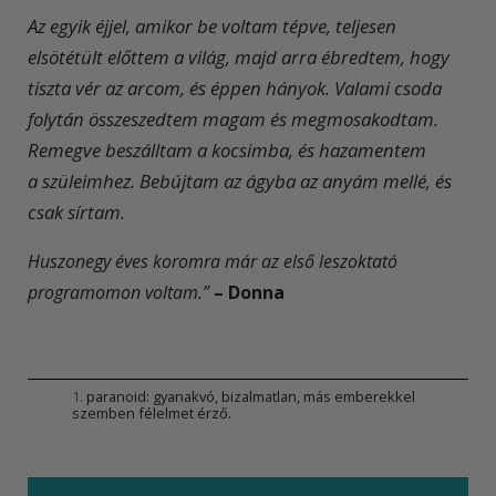
Az egyik éjjel, amikor be voltam tépve, teljesen
elsötétült előttem a világ, majd arra ébredtem, hogy
tiszta vér az arcom, és éppen hányok. Valami csoda
folytán összeszedtem magam és megmosakodtam.
Remegve beszálltam a kocsimba, és hazamentem
a szüleimhez. Bebújtam az ágyba az anyám mellé, és
csak sírtam.
Huszonegy éves koromra már az első leszoktató
programomon voltam.”
– Donna
1
.
paranoid: gyanakvó, bizalmatlan, más emberekkel
szemben félelmet érző.