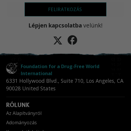
FELIRATKOZÁS
Lépjen kapcsolatba
velünk!
Foundation for a Drug-Free World
International
6331 Hollywood Blvd., Suite 710
,
Los Angeles
,
CA
90028
United States
RÓLUNK
Az Alapítványról
Adományozás