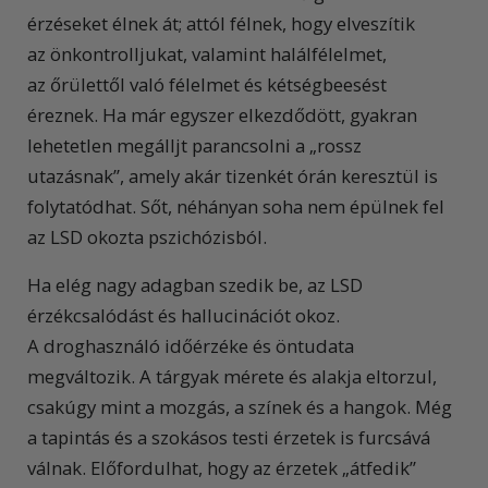
érzéseket élnek át; attól félnek, hogy elveszítik
az önkontrolljukat, valamint halálfélelmet,
az őrülettől való félelmet és kétségbeesést
éreznek. Ha már egyszer elkezdődött, gyakran
lehetetlen megálljt parancsolni a „rossz
utazásnak”, amely akár tizenkét órán keresztül is
folytatódhat. Sőt, néhányan soha nem épülnek fel
az LSD okozta pszichózisból.
Ha elég nagy adagban szedik be, az LSD
érzékcsalódást és hallucinációt okoz.
A droghasználó időérzéke és öntudata
megváltozik. A tárgyak mérete és alakja eltorzul,
csakúgy mint a mozgás, a színek és a hangok. Még
a tapintás és a szokásos testi érzetek is furcsává
válnak. Előfordulhat, hogy az érzetek „átfedik”