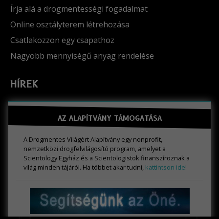
Írja alá a drogmentességi fogadalmat
Online osztályterem létrehozása
Csatlakozzon egy csapathoz
Nagyobb mennyiségű anyag rendelése
HÍREK
AZ ALAPÍTVÁNY TÁMOGATÁSA
A Drogmentes Világért Alapítvány egy nonprofit,
nemzetközi drogfelvilágosító program, amelyet a
Scientology Egyház és a Scientologistok finanszíroznak a
világ minden tájáról. Ha többet akar tudni,
kattintson ide!