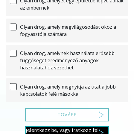
Olyan drog, amelyet egy épületbe lépve adnak
az embernek
Olyan drog, amely megvilágosodást okoz a
fogyasztója számára
Olyan drog, amelynek használata erősebb
függőséget eredményező anyagok
használatához vezethet
Olyan drog, amely megnyitja az utat a jobb
kapcsolatok felé másokkal
TOVÁBB
Jelentkezz be, vagy iratkozz fel