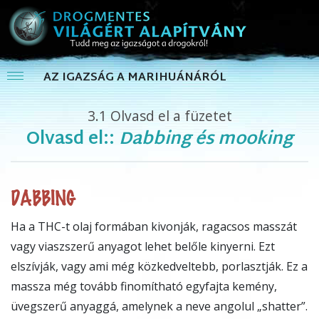
AZ IGAZSÁG A MARIHUÁNÁRÓL
3.1
Olvasd el a füzetet
Olvasd el::
Dabbing és mooking
DABBING
H
a a THC-t olaj formában kivonják, ragacsos masszát
vagy viaszszerű anyagot lehet belőle kinyerni. Ezt
elszívják, vagy ami még közkedveltebb, porlasztják. Ez a
massza még tovább finomítható egyfajta kemény,
üvegszerű anyaggá, amelynek a neve angolul „shatter”.