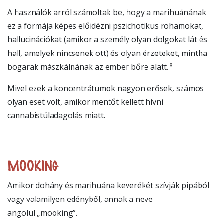
A használók arról számoltak be, hogy a marihuánának
ez a formája képes előidézni pszichotikus rohamokat,
hallucinációkat (amikor a személy olyan dolgokat lát és
hall, amelyek nincsenek ott) és olyan érzeteket, mintha
8
bogarak mászkálnának az ember bőre alatt.
Mivel ezek a koncentrátumok nagyon erősek, számos
olyan eset volt, amikor mentőt kellett hívni
cannabistúladagolás miatt.
MOOKING
A
mikor dohány és marihuána keverékét szívják pipából
vagy valamilyen edényből, annak a neve
angolul „mooking”.