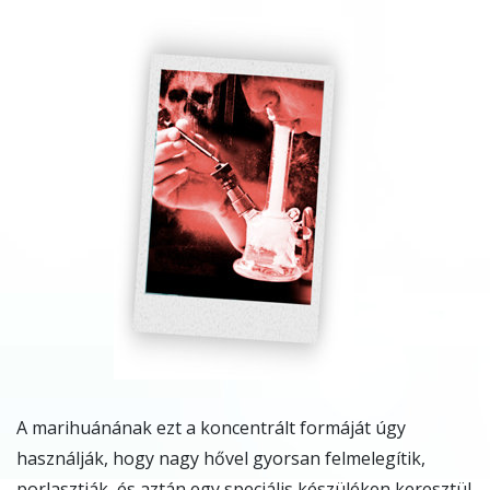
A marihuánának ezt a koncentrált formáját úgy
használják, hogy nagy hővel gyorsan felmelegítik,
porlasztják, és aztán egy speciális készüléken keresztül