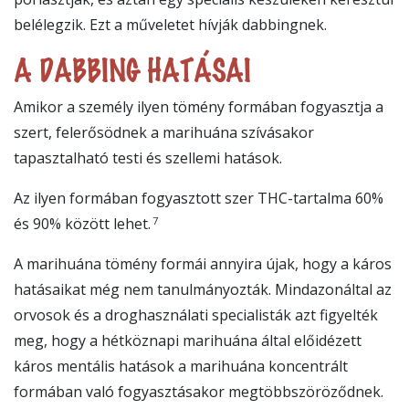
belélegzik. Ezt a műveletet hívják dabbingnek.
A DABBING HATÁSAI
Amikor a személy ilyen tömény formában fogyasztja a
szert, felerősödnek a marihuána szívásakor
tapasztalható testi és szellemi hatások.
Az ilyen formában fogyasztott szer THC-tartalma 60%
7
és 90% között lehet.
A marihuána tömény formái annyira újak, hogy a káros
hatásaikat még nem tanulmányozták. Mindazonáltal az
orvosok és a droghasználati specialisták azt figyelték
meg, hogy a hétköznapi marihuána által előidézett
káros mentális hatások a marihuána koncentrált
formában való fogyasztásakor megtöbbszöröződnek.