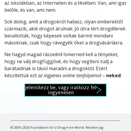
az iskolákban, az Interneten és a tévében. Van, ami igaz
belőle, és van, ami nem.
Sok dolog, amit a drogokról hallasz, olyan emberektől
származik, akik drogot árulnak. Jó útra tért drogdílerek
bevallották, hogy képesek voltak bármit mondani
másoknak, csak hogy rávegyék őket a drogvásárlásra.
Ne hagyd magad rászedni! Ismerned kell a tényeket,
hogy ne válj drogfüggővé, és hogy segíteni tudj a
barátaidnak is távol maradni a drogoktól. Ezért
készítettük ezt
az ingyenes online tanfolyamot
–
neked
.
Jelentkezz be, vagy iratkozz fel
ingyenesen
© 2006–2026 Foundation for a Drug-Free World. Minden jog