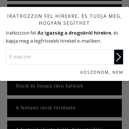
Hogyan használják a fentanilt?
IRATKOZZON FEL HÍREKRE, ÉS TUDJA MEG,
HOGYAN SEGÍTHET
Iratkozzon fel
Az igazság a drogokról hírekre
, és
Hamis tabletták: Már egyetlen tablettába
kapja meg a legfrissebb híreket e‑mailben.
is bele lehet halni
Hogyan öl a fentanil?
KÖSZÖNÖM, NEM
Rövid és hosszú távú hatások
A fentanil rövid története