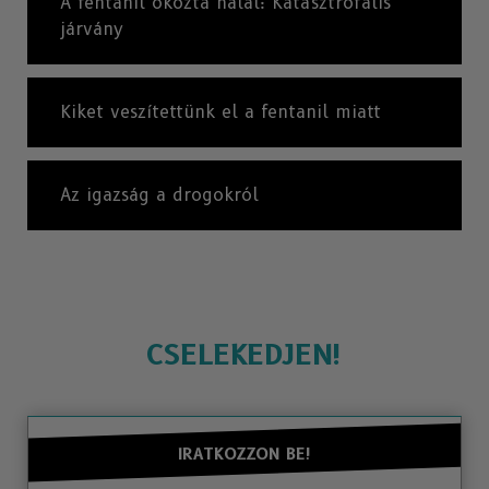
A fentanil okozta halál: Katasztrofális
járvány
Kiket veszítettünk el a fentanil miatt
Az igazság a drogokról
CSELEKEDJEN!
IRATKOZZON BE!