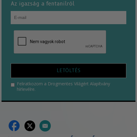
Az igazság a fentanilról
LETÖLTÉS
Feliratkozom a Drogmentes Világért Alapítvány
hírlevélre.