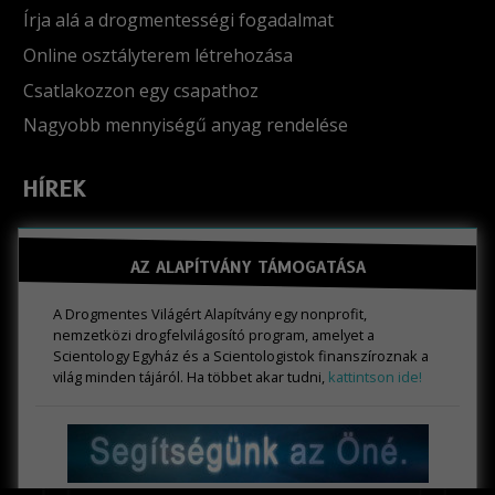
Írja alá a drogmentességi fogadalmat
Online osztályterem létrehozása
Csatlakozzon egy csapathoz
Nagyobb mennyiségű anyag rendelése
HÍREK
AZ ALAPÍTVÁNY TÁMOGATÁSA
A Drogmentes Világért Alapítvány egy nonprofit,
nemzetközi drogfelvilágosító program, amelyet a
Scientology Egyház és a Scientologistok finanszíroznak a
világ minden tájáról. Ha többet akar tudni,
kattintson ide!