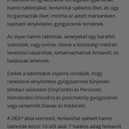
hamis tablettákat, fentanillal spékelik őket, és úgy
forgalmazzák őket, mintha az adott márkanéven
kapható vényköteles gyógyszerek lennének.
Az olyan hamis tabletták, amelyeket egy baráttól
szereztek, vagy online, illetve a közösségi médián
keresztül vásároltak, tartalmazhatnak fentanilt, és
halálosak lehetnek.
Ezeket a tablettákat olyanra csinálják, hogy
ránézésre vényköteles gyógyszernek tűnjenek:
például oxikodon (OxyContin és Percocet),
hidrokodon (Vicodin) és pszichotróp gyógyszerek
vagy serkentők (Xanax és Adderall).
A DEA* által elemzett, fentanillal spékelt hamis
tabletták közül 10-ből akár 7 halálos adag fentanilt