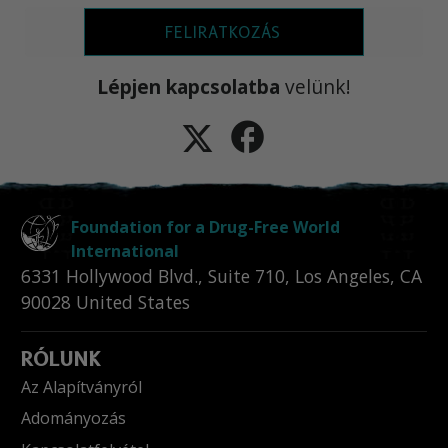
FELIRATKOZÁS
Lépjen kapcsolatba
velünk!
Foundation for a Drug-Free World
International
6331 Hollywood Blvd., Suite 710
,
Los Angeles
,
CA
90028
United States
RÓLUNK
Az Alapítványról
Adományozás