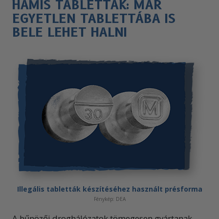
HAMIS TABLETTÁK: MÁR
EGYETLEN TABLETTÁBA IS
BELE LEHET HALNI
Illegális tabletták készítéséhez használt présforma
Fénykép: DEA
A bűnözői droghálózatok tömegesen gyártanak