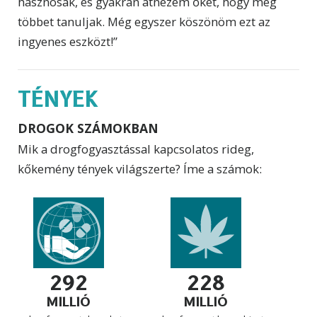
hasznosak, és gyakran átnézem őket, hogy még
többet tanuljak. Még egyszer köszönöm ezt az
ingyenes eszközt!”
TÉNYEK
DROGOK SZÁMOKBAN
Mik a drogfogyasztással kapcsolatos rideg,
kőkemény tények világszerte? Íme a számok:
292
228
MILLIÓ
MILLIÓ