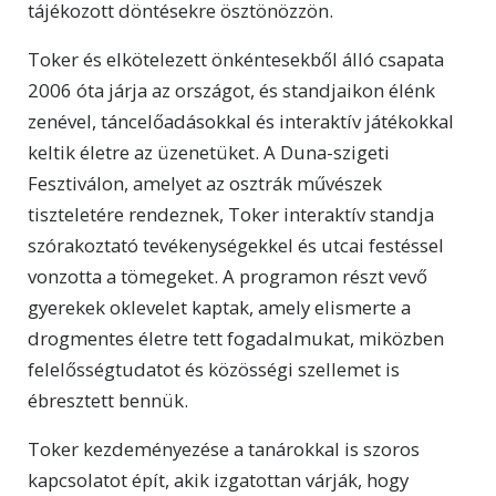
tájékozott döntésekre ösztönözzön.
Toker és elkötelezett önkéntesekből álló csapata
2006 óta járja az országot, és standjaikon élénk
zenével, táncelőadásokkal és interaktív játékokkal
keltik életre az üzenetüket. A Duna-szigeti
Fesztiválon, amelyet az osztrák művészek
tiszteletére rendeznek, Toker interaktív standja
szórakoztató tevékenységekkel és utcai festéssel
vonzotta a tömegeket. A programon részt vevő
gyerekek oklevelet kaptak, amely elismerte a
drogmentes életre tett fogadalmukat, miközben
felelősségtudatot és közösségi szellemet is
ébresztett bennük.
Toker kezdeményezése a tanárokkal is szoros
kapcsolatot épít, akik izgatottan várják, hogy