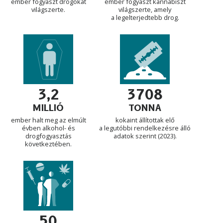
ember fogyaszt drogokat
ember fogyaszt kannabiszt
világszerte.
világszerte, amely
a legelterjedtebb drog.
3708
3,2
TONNA
MILLIÓ
kokaint állítottak elő
ember halt meg az elmúlt
a legutóbbi rendelkezésre álló
évben alkohol- és
adatok szerint (2023).
drogfogyasztás
következtében.
50