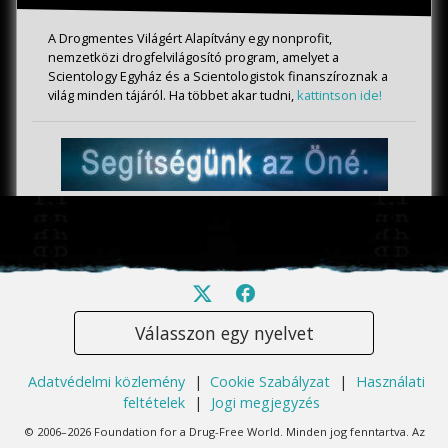
A Drogmentes Világért Alapítvány egy nonprofit,
nemzetközi drogfelvilágosító program, amelyet a
Scientology Egyház és a Scientologistok finanszíroznak a
világ minden tájáról. Ha többet akar tudni,
kattintson ide!
Válasszon egy nyelvet
Adatvédelmi közlemény
|
Cookie Szabályzat
|
Használati
feltételek
|
Jogi megjegyzés
© 2006–2026 Foundation for a Drug-Free World. Minden jog fenntartva. Az