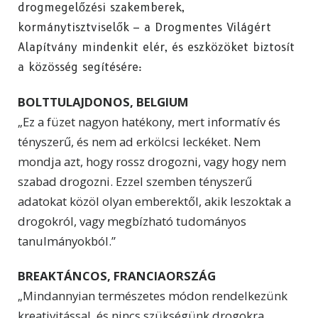
drogmegelőzési szakemberek,
kormánytisztviselők – a Drogmentes Világért
Alapítvány mindenkit elér, és eszközöket biztosít
a közösség segítésére:
BOLTTULAJDONOS, BELGIUM
„Ez a füzet nagyon hatékony, mert informatív és
tényszerű, és nem ad erkölcsi leckéket. Nem
mondja azt, hogy rossz drogozni, vagy hogy nem
szabad drogozni. Ezzel szemben tényszerű
adatokat közöl olyan emberektől, akik leszoktak a
drogokról, vagy megbízható tudományos
tanulmányokból.”
BREAKTÁNCOS, FRANCIAORSZÁG
„Mindannyian természetes módon rendelkezünk
kreativitással, és nincs szükségünk drogokra