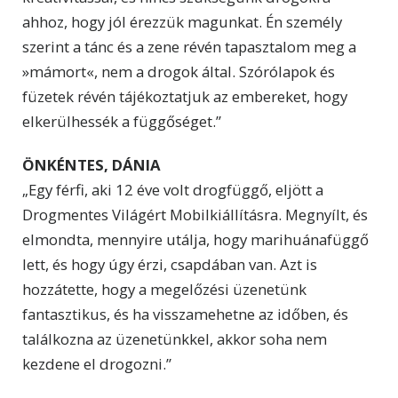
ahhoz, hogy jól érezzük magunkat. Én személy
szerint a tánc és a zene révén tapasztalom meg a
»mámort«, nem a drogok által. Szórólapok és
füzetek révén tájékoztatjuk az embereket, hogy
elkerülhessék a függőséget.”
ÖNKÉNTES, DÁNIA
„Egy férfi, aki 12 éve volt drogfüggő, eljött a
Drogmentes Világért Mobilkiállításra. Megnyílt, és
elmondta, mennyire utálja, hogy marihuánafüggő
lett, és hogy úgy érzi, csapdában van. Azt is
hozzátette, hogy a megelőzési üzenetünk
fantasztikus, és ha visszamehetne az időben, és
találkozna az üzenetünkkel, akkor soha nem
kezdene el drogozni.”