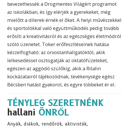
bevezethessék a Drogmentes Világért programot
az iskolákban, és így elérjék a gyerekeket, még
mielőtt a dílerek érnék el őket. A helyi művészekkel
és sportolókkal való együttműködés pedig tovább
erősíti a kreativitásról és az egészséges életmódról
szóló üzenetet. Toker erőfeszítéseinek hatása
kézzelfogható: az orvostanhallgatóktól, akik
lelkesedéssel osztogatják az oktatófüzeteket,
egészen az aggódó szülőkig, akik a Ritalin
kockázatairól tájékozódnak, tevékenysége egész
Bécsben hatást gyakorol, és egyre többeket ér el.
TÉNYLEG SZERETNÉNK
hallani
ÖNRŐL
Anyák, diákok, rendőrök, aktivisták,