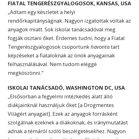
FIATAL TENGERÉSZGYALOGOSOK, KANSAS, USA
„Adtam egy készletet a helyi
rendőrkapitányságnak. Nagyon izgatottak voltak az
anyagok miatt. Sok iskolai tanácsadóval meg
fogják osztani őket. Érdemes tudni, hogy a Fiatal
Tengerészgyalogosok csoportunk
havonta
tart
képzéseket a fiataloknak az önök anyagainak
felhasználásával. Nem tudom eléggé
megköszönni.”
ISKOLAI TANÁCSADÓ, WASHINGTON DC, USA
„Elsősorban a fegyelmi intézkedés alatt álló
diákjainknál használjuk őket [a Drogmentes
Világért anyagait]. Ezek az anyagok forrásként
szolgálnak ezeknek a diákoknak, és iránymutatást
adnak a témáról szóló beszélgetésekhez. Nagyon