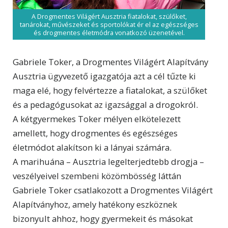
A Drogmentes Világért Ausztria fiatalokat, szülőket,
tanárokat, művészeket és sportolókat ér el az egészséges
és drogmentes életmódra vonatkozó üzenetével.
Gabriele Toker, a Drogmentes Világért Alapítvány
Ausztria ügyvezető igazgatója azt a cél tűzte ki
maga elé, hogy felvértezze a fiatalokat, a szülőket
és a pedagógusokat az igazsággal a drogokról.
A kétgyermekes Toker mélyen elkötelezett
amellett, hogy drogmentes és egészséges
életmódot alakítson ki a lányai számára.
A marihuána – Ausztria legelterjedtebb drogja –
veszélyeivel szembeni közömbösség láttán
Gabriele Toker csatlakozott a Drogmentes Világért
Alapítványhoz, amely hatékony eszköznek
bizonyult ahhoz, hogy gyermekeit és másokat