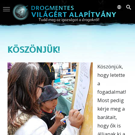
KÖSZÖNJÜK!
Köszönjük,
hogy letette
a
fogadalmat!
Most pedig
kérje meg a
barátait,
hogy ők is
álljanak ki a