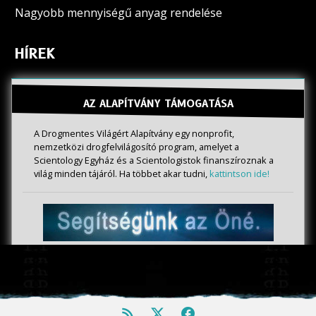
Nagyobb mennyiségű anyag rendelése
HÍREK
AZ ALAPÍTVÁNY TÁMOGATÁSA
A Drogmentes Világért Alapítvány egy nonprofit,
nemzetközi drogfelvilágosító program, amelyet a
Scientology Egyház és a Scientologistok finanszíroznak a
világ minden tájáról. Ha többet akar tudni,
kattintson ide!