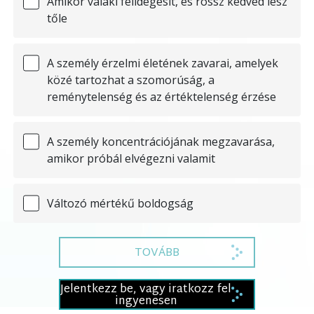
Amikor valaki felidegesít, és rossz kedved lesz
tőle
A személy érzelmi életének zavarai, amelyek
közé tartozhat a szomorúság, a
reménytelenség és az értéktelenség érzése
A személy koncentrációjának megzavarása,
amikor próbál elvégezni valamit
Változó mértékű boldogság
TOVÁBB
Jelentkezz be, vagy iratkozz fel
ingyenesen