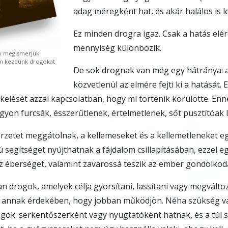
adag méregként hat, és akár halálos is l
Ez minden drogra igaz. Csak a hatás el
mennyiség különbözik.
gy megismerjük
sem kezdünk drogokat
De sok drognak van még egy hátránya: 
közvetlenül az elmére fejti ki a hatását. E
kelését azzal kapcsolatban, hogy mi történik körülötte. E
agyon furcsák, ésszerűtlenek, értelmetlenek, sőt pusztítóak 
zetet meggátolnak, a kellemeseket és a kellemetleneket eg
ú segítséget nyújthatnak a fájdalom csillapításában, ezzel e
z éberséget, valamint zavarossá teszik az ember gondolkod
n drogok, amelyek célja gyorsítani, lassítani vagy megváltoz
annak érdekében, hogy jobban működjön. Néha szükség van
ok: serkentőszerként vagy nyugtatóként hatnak, és a túl 