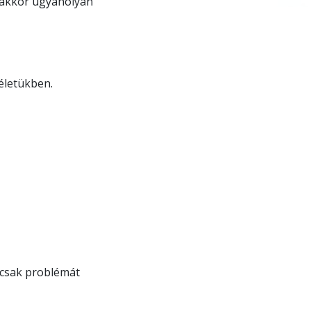
, akkor ugyanolyan
életükben.
 csak problémát