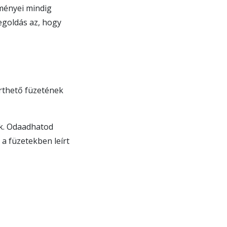
ményei mindig
egoldás az, hogy
érthető füzetének
ők. Odaadhatod
 a füzetekben leírt