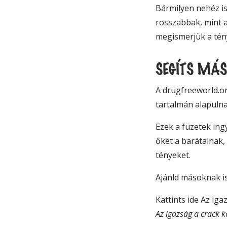
Bármilyen nehéz i
rosszabbak, mint a
megismerjük a tény
SEGÍTS MÁS
A drugfreeworld.or
tartalmán alapulna
Ezek a füzetek in
őket a barátainak,
tényeket.
Ajánld másoknak is
Kattints ide Az i
Az igazság a crack k