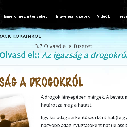
Ismerd meg a tényeket!
Ingyenes füzetek
Videók
Ingy
CRACK KOKAINRÓL
3.7
Olvasd el a füzetet
Olvasd el::
Az igazság a drogokró
SÁG A DROGOKRÓL
A drogok lényegében mérgek. A bevett
határozza meg a hatást.
Egy kis adag serkentőszerként hat (felgy
nagyobb adag nyugtatóként hat (lelassí