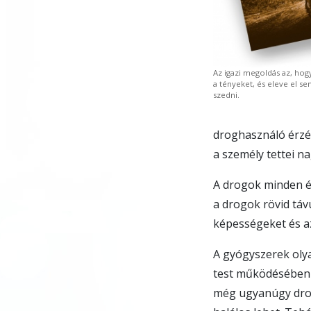
Az igazi megoldás az, ho
a tényeket, és eleve el 
szedni.
droghasználó érzé
a személy tettei n
A drogok minden ér
a drogok rövid táv
képességeket és a
A gyógyszerek olya
test működésében 
még ugyanúgy drog