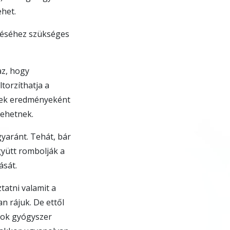
ehet.
éréséhez szükséges
az, hogy
ltorzíthatja a
nnek eredményeként
lehetnek.
yaránt. Tehát, bár
gyütt rombolják a
ását.
tatni valamit a
 rájuk. De ettől
sok gyógyszer