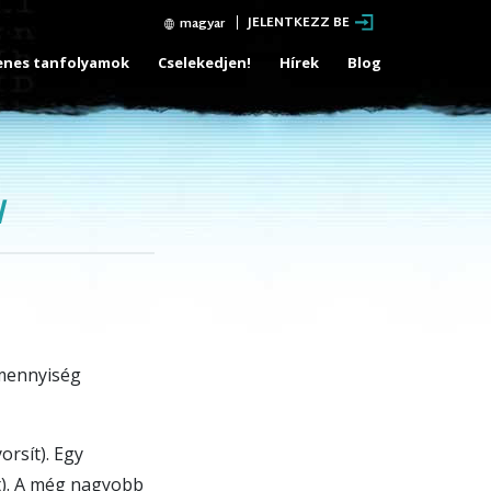
JELENTKEZZ BE
magyar
enes tanfolyamok
Cselekedjen!
Hírek
Blog
l
 mennyiség
orsít). Egy
t). A még nagyobb