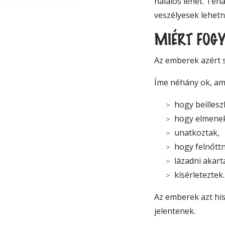
halálos lehet. Teh
veszélyesek lehetne
MIÉRT FOG
Az emberek azért s
Íme néhány ok, ami
hogy beillesz
hogy elmenek
unatkoztak,
hogy felnőttn
lázadni akart
kísérleteztek.
Az emberek azt his
jelentenek.