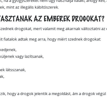
át, ha a gyógyszereket nem úgy használja valaki, ahogy kell
k, mint az illegális kábítószerek.
YASZTANAK AZ EMBEREK DROGOKAT?
zednek drogokat, mert valamit meg akarnak változtatni az 
t fiatalok adtak meg arra, hogy miért szednek drogokat:
kedjenek,
üljenek vagy lazítsanak,
ek látsszanak,
ak,
zik, hogy a drogok jelentik a megoldást, ám a drogok végül