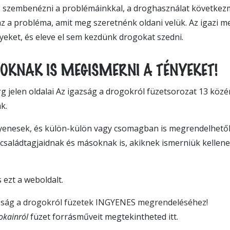
s szembenézni a problémáinkkal, a droghasználat következ
z a probléma, amit meg szeretnénk oldani velük. Az igazi m
eket, és eleve el sem kezdünk drogokat szedni.
OKNAK IS MEGISMERNI A TÉNYEKET!
g jelen oldalai Az igazság a drogokról füzetsorozat 13 köz
k.
gyenesek, és külön-külön vagy csomagban is megrendelhet
 családtagjaidnak és másoknak is, akiknek ismerniük kellene
 ezt a weboldalt.
gazság a drogokról füzetek INGYENES megrendeléséhez!
okainról
füzet forrásműveit megtekintheted
itt
.