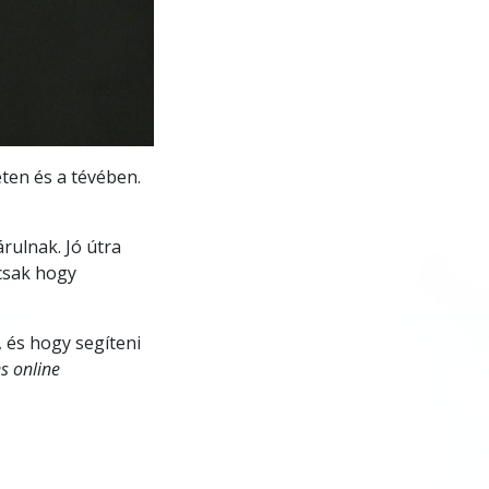
eten és a tévében.
rulnak. Jó útra
csak hogy
 és hogy segíteni
s online