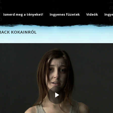
Ismerd meg a tényeket!
Ingyenes füzetek
Videók
Ingy
CRACK KOKAINRÓL
Play