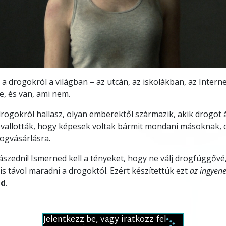
Video
a drogokról a világban – az utcán, az iskolákban, az Intern
e, és van, ami nem.
drogokról hallasz, olyan emberektől származik, akik drogot á
bevallották, hogy képesek voltak bármit mondani másoknak, 
ogvásárlásra.
zedni! Ismerned kell a tényeket, hogy ne válj drogfüggővé,
is távol maradni a drogoktól. Ezért készítettük ezt
az ingyene
ed
.
Jelentkezz be, vagy iratkozz fel