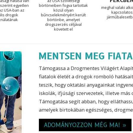
PERCBE
dasági hatása van
az USA szövetségi
szerint egyetlen
börtöneiben fogva tartottak
meghal valaki alko
 az USA-ban az
közül olyan
kapcsolatos
ális drogok
bűncselekményért került
járműbaleset
nálatának
börtönbe, amelyet
drogszerzés céljával
követett el
MENTSEN MEG FIATA
Támogassa a Drogmentes Világért Alapít
fiatalok életét a drogok romboló hatásait
teszik, hogy oktatási anyagainkat ingye
iskolák, ifjúsági szervezetek, illetve má
Támogatása segít abban, hogy elláthassu
amelyek birtokában egészséges, drogmen
ADOMÁNYOZZON MÉG MA! »