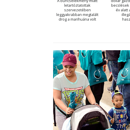
A bűncselekmény miatt
dollár gaz
letartóztatottak
becslések 
szervezetében
év alatt
leggyakrabban megtalált
illeg
drog a marihuána volt
hasz