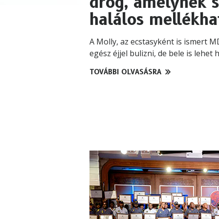
drog, amelynek 
halálos mellékha
A Molly, az ecstasyként is ismert M
egész éjjel bulizni, de bele is lehet h
TOVÁBBI OLVASÁSRA