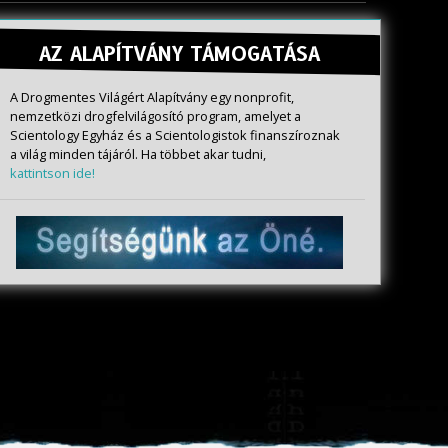
AZ ALAPÍTVÁNY TÁMOGATÁSA
A Drogmentes Világért Alapítvány egy nonprofit,
nemzetközi drogfelvilágosító program, amelyet a
Scientology Egyház és a Scientologistok finanszíroznak
a világ minden tájáról. Ha többet akar tudni,
kattintson ide!