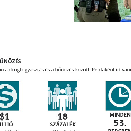
BŰNÖZÉS
n a drogfogyasztás és a bűnözés között. Példaként itt vann
$1
18
MINDEN
53.
ILLIÓ
SZÁZALÉK