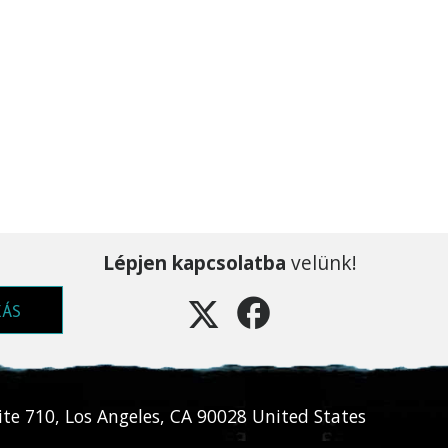
Lépjen kapcsolatba
velünk!
ZÁS
ite 710
,
Los Angeles
,
CA
90028
United States