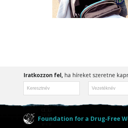
Iratkozzon fel,
ha híreket szeretne kapn
Foundation for a Drug-Free W