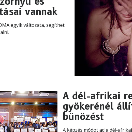
szörnyű és
tásai vannak
DMA egyik változata, segíthet
alni.
A dél-afrikai 
gyökerénél áll
bűnözést
A képzés módot ad a dél-afrika