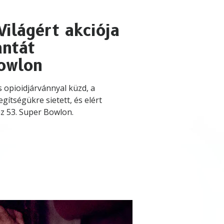
ilágért akciója
antát
Bowlon
 opioidjárvánnyal küzd, a
ítségükre sietett, és elért
 az 53. Super Bowlon.