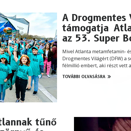
A Drogmentes V
támogatja Atl
az 53. Super 
Mivel Atlanta metamfetamin- és
Drogmentes Világért (DFW) a seg
félmillió embert, aki részt vett
TOVÁBBI OLVASÁSRA
tlannak tűnő