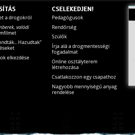
SÍTÁS
CSELEKEDJEN!
et a drogokról
Pedagógusok
mberek, valódi
Rendőrség
filmet
Szülők
ndták... Hazudtak”
Írja alá a drogmentességi
téseket
fogadalmat
ok elkezdése
Online osztályterem
létrehozása
Csatlakozzon egy csapathoz
Nagyobb mennyiségű anyag
rendelése