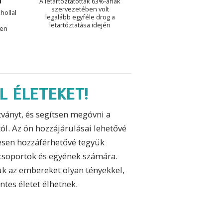
N
A letartóztatottak 63%-ának
szervezetében volt
hollal
legalább egyféle drog a
letartóztatása idején
ben
L ÉLETEKET!
ványt, és segítsen megóvni a
ól. Az ön hozzájárulásai lehetővé
nesen hozzáférhetővé tegyük
s csoportok és egyének számára.
k az embereket olyan tényekkel,
tes életet élhetnek.