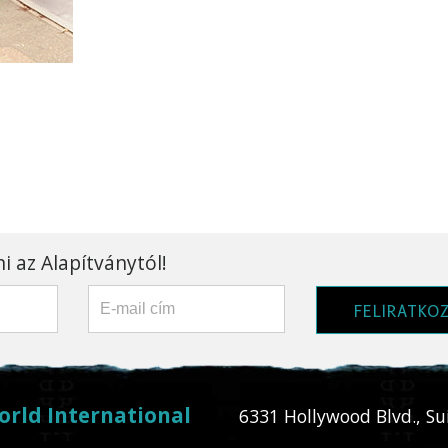
i az Alapítványtól!
FELIRATKO
orld International
6331 Hollywood Blvd., Su