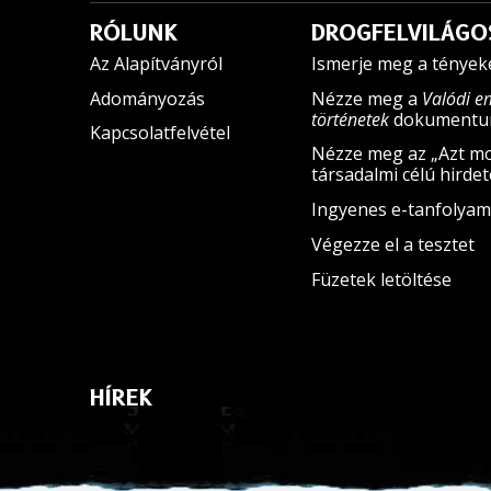
RÓLUNK
DROGFELVILÁGO
Az Alapítványról
Ismerje meg a tények
Adományozás
Nézze meg a
Valódi e
történetek
dokumentum
Kapcsolatfelvétel
Nézze meg az „Azt mo
társadalmi célú hirde
Ingyenes e-tanfolyam
Végezze el a tesztet
Füzetek letöltése
HÍREK