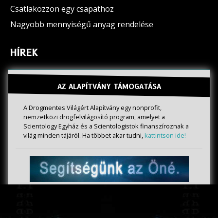
Csatlakozzon egy csapathoz
Nagyobb mennyiségű anyag rendelése
HÍREK
AZ ALAPÍTVÁNY TÁMOGATÁSA
A Drogmentes Világért Alapítvány egy nonprofit,
nemzetközi drogfelvilágosító program, amelyet a
Scientology Egyház és a Scientologistok finanszíroznak a
világ minden tájáról. Ha többet akar tudni,
kattintson ide!