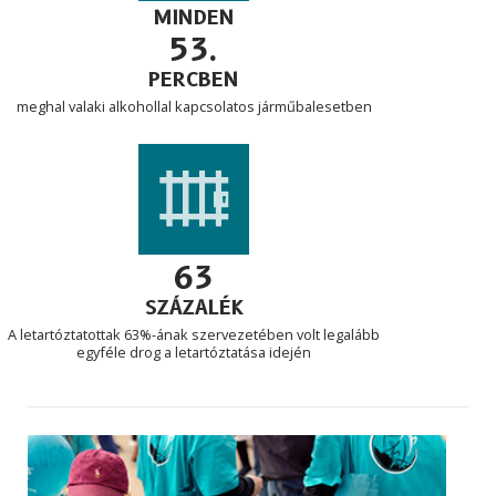
MINDEN
53.
PERCBEN
meghal valaki alkohollal kapcsolatos járműbalesetben
63
SZÁZALÉK
A letartóztatottak 63%-ának szervezetében volt legalább
egyféle drog a letartóztatása idején