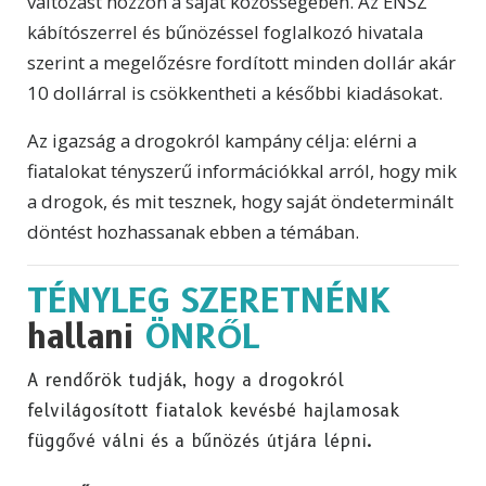
változást hozzon a saját közösségében. Az ENSZ
kábítószerrel és bűnözéssel foglalkozó hivatala
szerint a megelőzésre fordított minden dollár akár
10 dollárral is csökkentheti a későbbi kiadásokat.
Az igazság a drogokról kampány célja: elérni a
fiatalokat tényszerű információkkal arról, hogy mik
a drogok, és mit tesznek, hogy saját öndeterminált
döntést hozhassanak ebben a témában.
TÉNYLEG SZERETNÉNK
hallani
ÖNRŐL
A rendőrök tudják, hogy a drogokról
felvilágosított fiatalok kevésbé hajlamosak
függővé válni és a bűnözés útjára lépni.