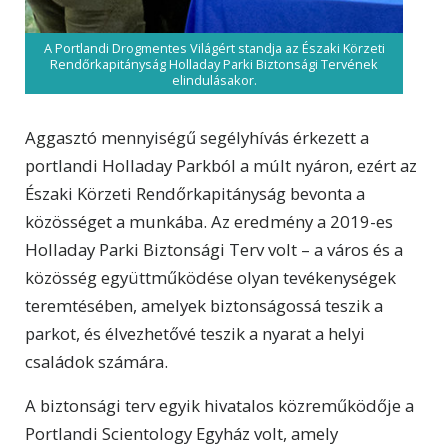
A Portlandi Drogmentes Világért standja az Északi Körzeti
Rendőrkapitányság Holladay Parki Biztonsági Tervének
elindulásakor.
Aggasztó mennyiségű segélyhívás érkezett a
portlandi Holladay Parkból a múlt nyáron, ezért az
Északi Körzeti Rendőrkapitányság bevonta a
közösséget a munkába. Az eredmény a 2019-es
Holladay Parki Biztonsági Terv volt – a város és a
közösség együttműködése olyan tevékenységek
teremtésében, amelyek biztonságossá teszik a
parkot, és élvezhetővé teszik a nyarat a helyi
családok számára.
A biztonsági terv egyik hivatalos közreműködője a
Portlandi Scientology Egyház volt, amely