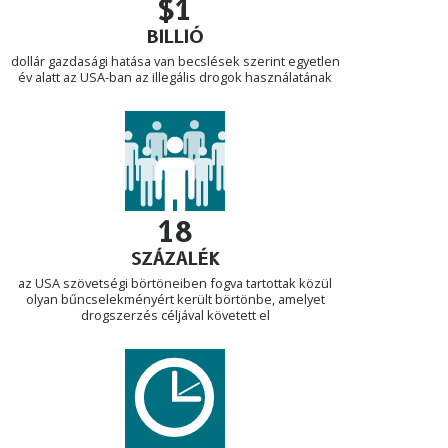
$1
BILLIÓ
dollár gazdasági hatása van becslések szerint egyetlen
év alatt az USA-ban az illegális drogok használatának
18
SZÁZALÉK
az USA szövetségi börtöneiben fogva tartottak közül
olyan bűncselekményért került börtönbe, amelyet
drogszerzés céljával követett el