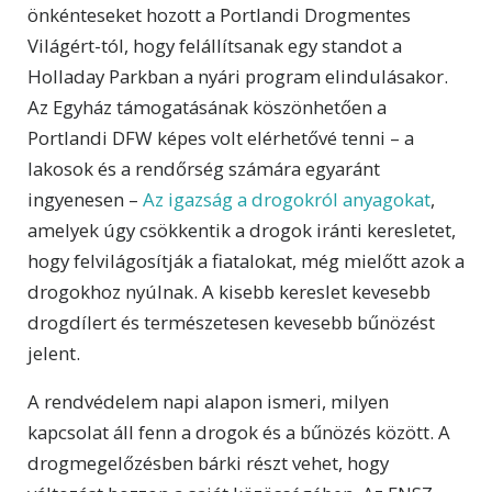
önkénteseket hozott a Portlandi Drogmentes
Világért-tól, hogy felállítsanak egy standot a
Holladay Parkban a nyári program elindulásakor.
Az Egyház támogatásának köszönhetően a
Portlandi DFW képes volt elérhetővé tenni – a
lakosok és a rendőrség számára egyaránt
ingyenesen –
Az igazság a drogokról anyagokat
,
amelyek úgy csökkentik a drogok iránti keresletet,
hogy felvilágosítják a fiatalokat, még mielőtt azok a
drogokhoz nyúlnak. A kisebb kereslet kevesebb
drogdílert és természetesen kevesebb bűnözést
jelent.
A rendvédelem napi alapon ismeri, milyen
kapcsolat áll fenn a drogok és a bűnözés között. A
drogmegelőzésben bárki részt vehet, hogy