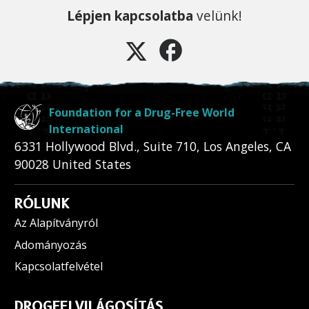
Lépjen kapcsolatba
velünk!
Foundation for a Drug-Free World
International
6331 Hollywood Blvd., Suite 710
,
Los Angeles
,
CA
90028
United States
RÓLUNK
Az Alapítványról
Adományozás
Kapcsolatfelvétel
DROGFELVILÁGOSÍTÁS