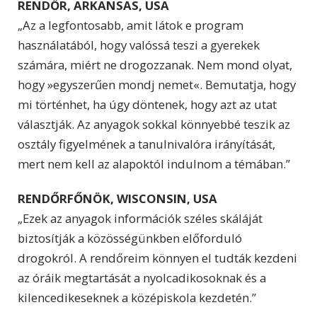
RENDŐR, ARKANSAS, USA
„Az a legfontosabb, amit látok e program
használatából, hogy valóssá teszi a gyerekek
számára, miért ne drogozzanak. Nem mond olyat,
hogy »egyszerűen mondj nemet«. Bemutatja, hogy
mi történhet, ha úgy döntenek, hogy azt az utat
választják. Az anyagok sokkal könnyebbé teszik az
osztály figyelmének a tanulnivalóra irányítását,
mert nem kell az alapoktól indulnom a témában.”
RENDŐRFŐNÖK, WISCONSIN, USA
„Ezek az anyagok információk széles skáláját
biztosítják a közösségünkben előforduló
drogokról. A rendőreim könnyen el tudták kezdeni
az óráik megtartását a nyolcadikosoknak és a
kilencedikeseknek a középiskola kezdetén.”