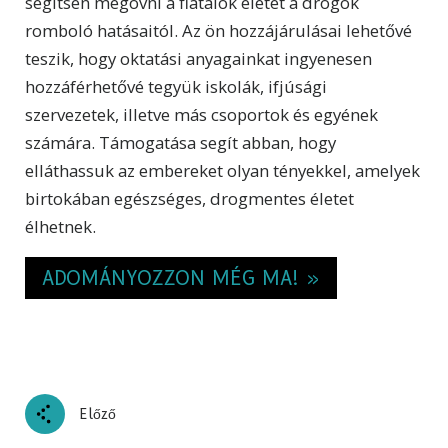
segítsen megóvni a fiatalok életét a drogok
romboló hatásaitól. Az ön hozzájárulásai lehetővé
teszik, hogy oktatási anyagainkat ingyenesen
hozzáférhetővé tegyük iskolák, ifjúsági
szervezetek, illetve más csoportok és egyének
számára. Támogatása segít abban, hogy
elláthassuk az embereket olyan tényekkel, amelyek
birtokában egészséges, drogmentes életet
élhetnek.
ADOMÁNYOZZON MÉG MA! »
Előző