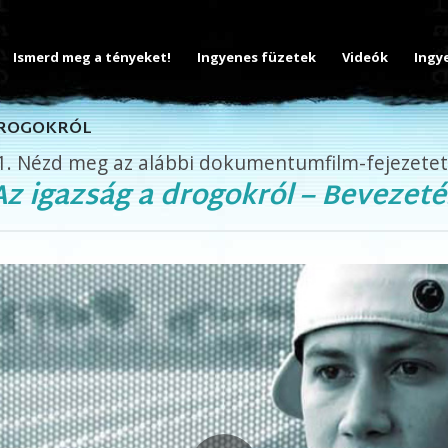
Ismerd meg a tényeket!
Ingyenes füzetek
Videók
Ingy
DROGOKRÓL
1.
Nézd meg az alábbi dokumentumfilm-fejezetet
Az igazság a drogokról – Bevezeté