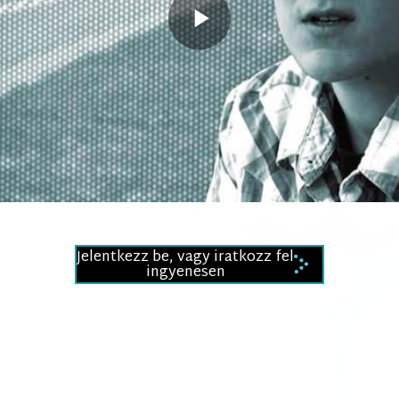
Play
Video
Jelentkezz be, vagy iratkozz fel
ingyenesen