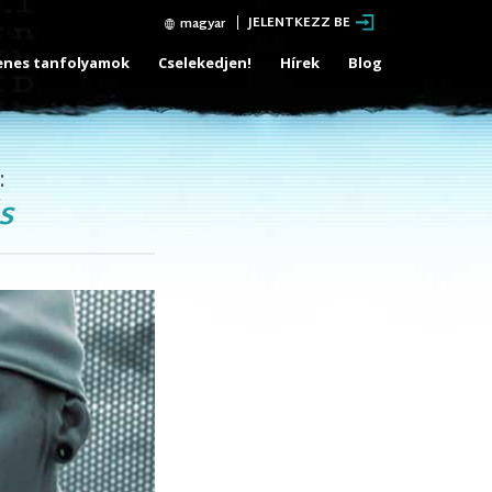
JELENTKEZZ BE
magyar
enes tanfolyamok
Cselekedjen!
Hírek
Blog
:
s