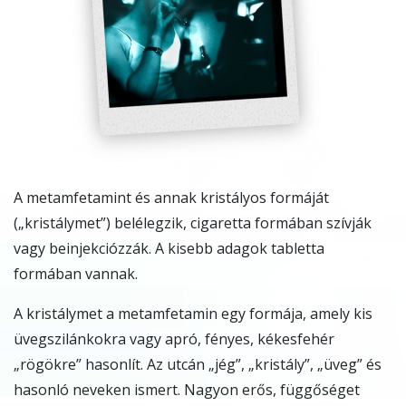
A metamfetamint és annak kristályos formáját
(„kristálymet”) belélegzik, cigaretta formában szívják
vagy beinjekciózzák. A kisebb adagok tabletta
formában vannak.
A kristálymet a metamfetamin egy formája, amely kis
üvegszilánkokra vagy apró, fényes, kékesfehér
„rögökre” hasonlít. Az utcán „jég”, „kristály”, „üveg” és
hasonló neveken ismert. Nagyon erős, függőséget