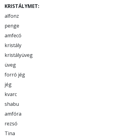
KRISTÁLYMET:
alfonz

penge

amfecó

kristály

kristályüveg

üveg

forró jég

jég

kvarc

shabu

amfóra

rezsó

Tina
