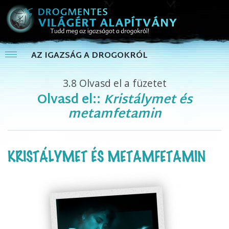
AZ IGAZSÁG A DROGOKRÓL
3.8
Olvasd el a füzetet
Olvasd el::
Kristálymet és
metamfetamin
KRISTÁLYMET ÉS METAMFETAMIN