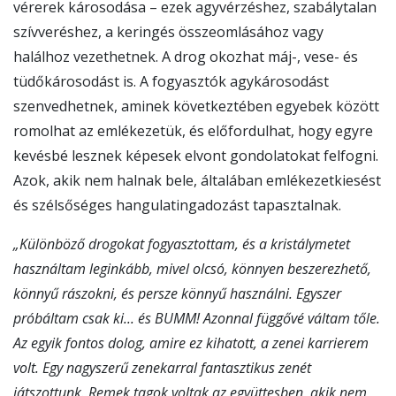
vérerek károsodása – ezek agyvérzéshez, szabálytalan
szívveréshez, a keringés összeomlásához vagy
halálhoz vezethetnek. A drog okozhat máj-, vese- és
tüdőkárosodást is. A fogyasztók agykárosodást
szenvedhetnek, aminek következtében egyebek között
romolhat az emlékezetük, és előfordulhat, hogy egyre
kevésbé lesznek képesek elvont gondolatokat felfogni.
Azok, akik nem halnak bele, általában emlékezetkiesést
és szélsőséges hangulatingadozást tapasztalnak.
„
Különböző drogokat fogyasztottam, és a kristálymetet
használtam leginkább, mivel olcsó, könnyen beszerezhető,
könnyű rászokni, és persze könnyű használni. Egyszer
próbáltam csak ki... és BUMM! Azonnal függővé váltam tőle.
Az egyik fontos dolog, amire ez kihatott, a zenei karrierem
volt. Egy nagyszerű zenekarral fantasztikus zenét
játszottunk. Remek tagok voltak az együttesben, akik nem