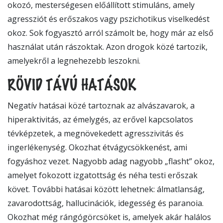
okozó, mesterségesen előállított stimuláns, amely
agressziót és erőszakos vagy pszichotikus viselkedést
okoz. Sok fogyasztó arról számolt be, hogy már az első
használat után rászoktak. Azon drogok közé tartozik,
amelyekről a legnehezebb leszokni.
RÖVID TÁVÚ HATÁSOK
Negatív hatásai közé tartoznak az alvászavarok, a
hiperaktivitás, az émelygés, az erővel kapcsolatos
tévképzetek, a megnövekedett agresszivitás és
ingerlékenység. Okozhat étvágycsökkenést, ami
fogyáshoz vezet. Nagyobb adag nagyobb „flasht” okoz,
amelyet fokozott izgatottság és néha testi erőszak
követ. További hatásai között lehetnek: álmatlanság,
zavarodottság, hallucinációk, idegesség és paranoia.
Okozhat még rángógörcsöket is, amelyek akár halálos