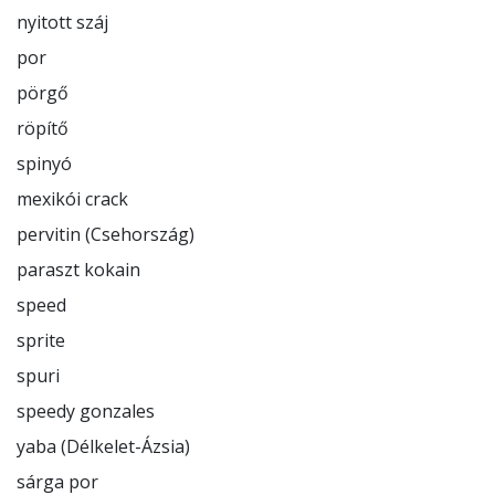
nyitott száj

por

pörgő

röpítő

spinyó

mexikói crack

pervitin (Csehország)

paraszt kokain

speed

sprite

spuri

speedy gonzales

yaba (Délkelet-Ázsia)
