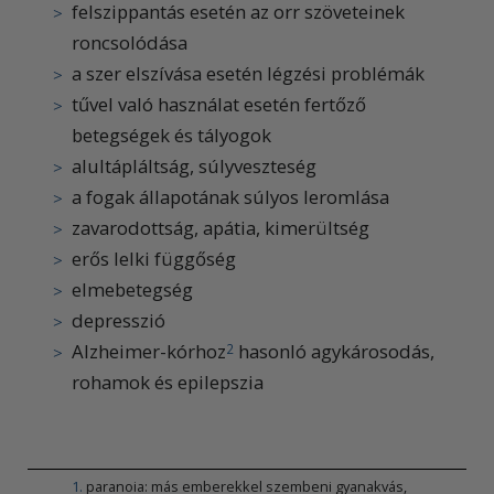
felszippantás esetén az orr szöveteinek
roncsolódása
a szer elszívása esetén légzési problémák
tűvel való használat esetén fertőző
betegségek és tályogok
alultápláltság, súlyveszteség
a fogak állapotának súlyos leromlása
zavarodottság, apátia, kimerültség
erős lelki függőség
elmebetegség
depresszió
Alzheimer-kórhoz
hasonló agykárosodás,
2
rohamok és epilepszia
1
.
paranoia: más emberekkel szembeni gyanakvás,