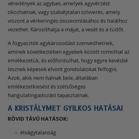
véredények az agyban, amelyek agyvérzést
okozhatnak, vagy szabálytalan szívverés, amely
viszont a vérkeringés
összeomlásához és halálhoz
vezethet. Károsíthatja a májat, a vesét és a tüdőt.
A fogyasztók agykárosodást szenvedhetnek,
aminek következtében egyebek között romolhat az
emlékezetük, és előfordulhat, hogy egyre kevésbé
lesznek képesek elvont gondolatokat felfogni.
Azok, akik nem halnak bele, általában
emlékezetkiesést és szélsőséges
hangulatingadozást tapasztalnak.
A KRISTÁLYMET GYILKOS HATÁSAI
RÖVID TÁVÚ HATÁSOK:
étvágytalanság