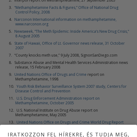
Interpol report on Methamphetamine, 27 September 2005
“Methamphetamine Facts & Figures,” Office of National Drug
Control Policy, 2008
Narconon International information on methamphetamine,
www.narconon.org
Newsweek, “The Meth Epidemic: Inside America’s New Drug Crisis,”
8 August 2005
State of Hawaii, Office of Lt. Governor news release, 31 October
2007
“County knocks meth use,” 9 July 2008, SignonSanDiego.com
Substance Abuse and Mental Health Services Administration news
release, 15 February 2008
United Nations Office of Drugs and Crime
report on
Methamphetamine, 1998
Youth Risk Behavior Surveillance System 2007 study, Centers for
Disease Control and Prevention
U.S. Drug Enforcement Administration report on
Methamphetamine, October 2005
U.S. National Institute on Drug Abuse report on
Methamphetamine, May 2005
United Nations Office on Drugs and Crime World Drug Report
2008
IRATKOZZON FEL HÍREKRE, ÉS TUDJA MEG,
“National Methamphetamine Threat Assessment 2008,” National