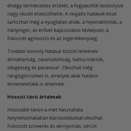
étvágy természetes érzetét, a fogyasztók testsúlyuk
nagy részét elveszíthetik. A negatív hatások közé
tartozhat még a nyugtalan alvás, a hiperaktivitás, a
hányinger, az erővel kapcsolatos tévképzet, a
fokozott agresszió és az ingerlékenység.
További komoly hatásai között lehetnek:
álmatlanság, zavarodottság, hallucinációk,
idegesség és paranoia
. Okozhat még
1
rángógörcsöket is, amelyek akár halálos
kimenetelűek is lehetnek.
Hosszú távú ártalmak
Hosszabb távon a met használata
helyrehozhatatlan károsodásokat okozhat.
Fokozott szívverés és vérnyomás, sérült