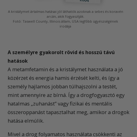
A kristálymet ártalmas hatásai jól láthatók azoknak a sebes és koravén
arcán, akik fogyasztják.
Fotó: Taswell County, Illinois állam, USA legfőbb ügyészségének
irodája
A személyre gyakorolt rövid és hosszú távú
hatások
A metamfetamin és a kristálymet használata a jó
közérzet és energia hamis érzését kelti, és így a
személy hajlamos jobban túlhajszolni a testét,
mint amennyire az bírná. Így a drogfogyasztó egy
hatalmas „zuhanást” vagy fizikai és mentális
összeroppanást tapasztalhat meg, amikor a drogok
hatása elmúlik.
Mivel a drog folyamatos használata csökkenti az