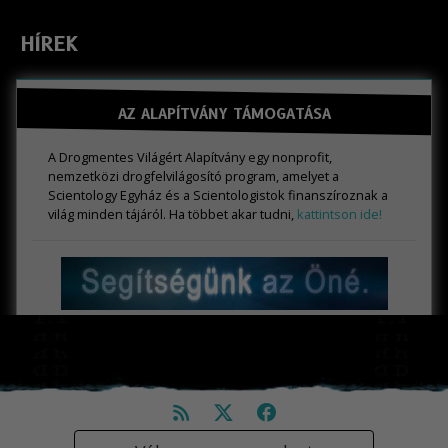
HÍREK
AZ ALAPÍTVÁNY TÁMOGATÁSA
A Drogmentes Világért Alapítvány egy nonprofit,
nemzetközi drogfelvilágosító program, amelyet a
Scientology Egyház és a Scientologistok finanszíroznak a
világ minden tájáról. Ha többet akar tudni,
kattintson ide!