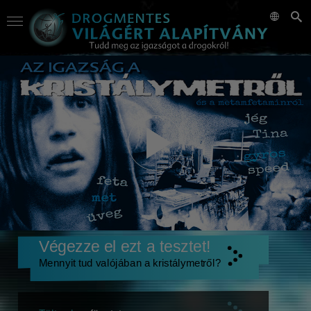
Végezze el ezt a tesztet!
Mennyit tud valójában a kristálymetről?