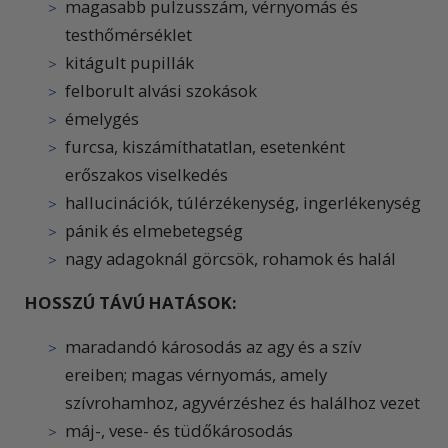
magasabb pulzusszám, vérnyomás és
testhőmérséklet
kitágult pupillák
felborult alvási szokások
émelygés
furcsa, kiszámíthatatlan, esetenként
erőszakos viselkedés
hallucinációk, túlérzékenység, ingerlékenység
pánik és elmebetegség
nagy adagoknál görcsök, rohamok és halál
HOSSZÚ TÁVÚ HATÁSOK:
maradandó károsodás az agy és a szív
ereiben; magas vérnyomás, amely
szívrohamhoz, agyvérzéshez és halálhoz vezet
máj-, vese- és tüdőkárosodás