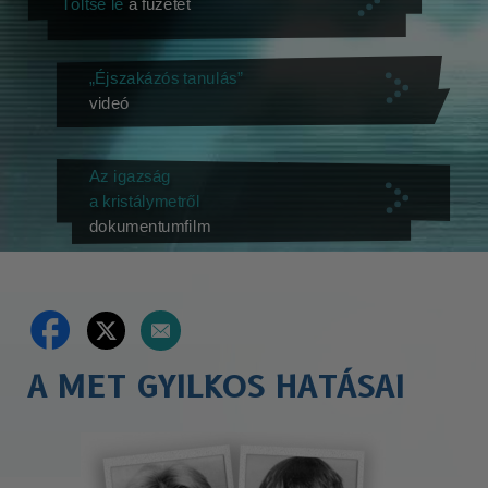
Töltse le
a füzetet
„Éjszakázós tanulás”
videó
Az igazság
a kristálymetről
dokumentumfilm
A MET GYILKOS HATÁSAI