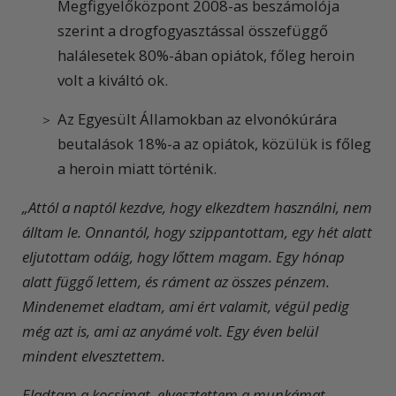
Megfigyelőközpont 2008-as beszámolója
szerint a drogfogyasztással összefüggő
halálesetek 80%-ában opiátok, főleg heroin
volt a kiváltó ok.
Az Egyesült Államokban az elvonókúrára
beutalások 18%-a az opiátok, közülük is főleg
a heroin miatt történik.
„
Attól a naptól kezdve, hogy elkezdtem használni, nem
álltam le. Onnantól, hogy szippantottam, egy hét alatt
eljutottam odáig, hogy lőttem magam. Egy hónap
alatt függő lettem, és ráment az összes pénzem.
Mindenemet eladtam, ami ért valamit, végül pedig
még azt is, ami az anyámé volt. Egy éven belül
mindent elvesztettem.
Eladtam a kocsimat, elvesztettem a munkámat,