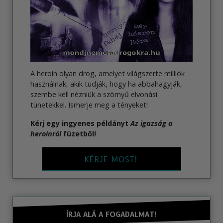
A heroin olyan drog, amelyet világszerte milliók
használnak, akik tudják, hogy ha abbahagyják,
szembe kell nézniük a szörnyű elvonási
tünetekkel. Ismerje meg a tényeket!
Kérj egy ingyenes példányt
Az igazság a
heroinról
füzetből!
KÉRJE MOST!
ÍRJA ALÁ A FOGADALMAT!