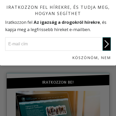
Amit a drogdílerek mondanak
IRATKOZZON FEL HÍREKRE, ÉS TUDJA MEG,
HOGYAN SEGÍTHET
Az igazság a drogokról
Iratkozzon fel
Az igazság a drogokról hírekre
, és
kapja meg a legfrissebb híreket e‑mailben.
CSELEKEDJEN!
KÖSZÖNÖM, NEM
IRATKOZZON BE!