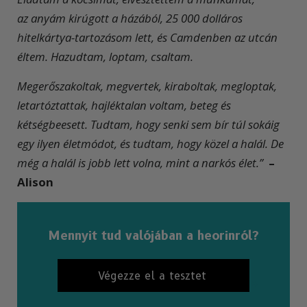
az anyám kirúgott a házából, 25 000 dolláros
hitelkártya-tartozásom lett, és Camdenben az utcán
éltem. Hazudtam, loptam, csaltam.
Megerőszakoltak, megvertek, kiraboltak, megloptak,
letartóztattak, hajléktalan voltam, beteg és
kétségbeesett. Tudtam, hogy senki sem bír túl sokáig
egy ilyen életmódot, és tudtam, hogy közel a halál. De
még a halál is jobb lett volna, mint a narkós élet.”
–
Alison
Mennyit tud valójában a heorinról?
Végezze el a tesztet