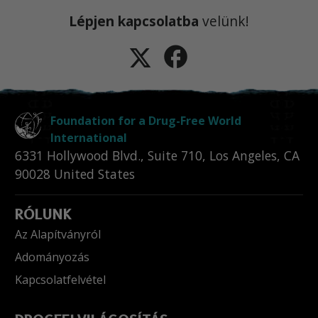
Lépjen kapcsolatba
velünk!
Foundation for a Drug-Free World
International
6331 Hollywood Blvd., Suite 710
,
Los Angeles
,
CA
90028
United States
RÓLUNK
Az Alapítványról
Adományozás
Kapcsolatfelvétel