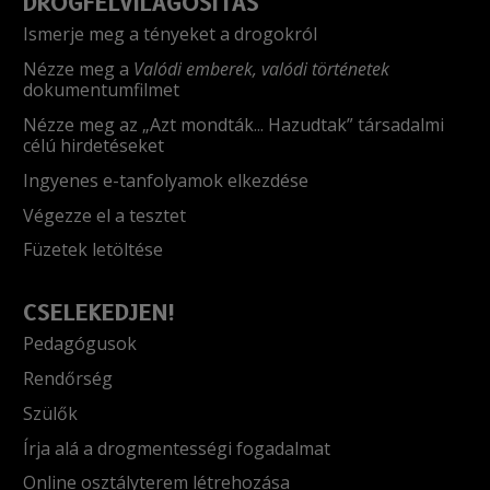
DROGFELVILÁGOSÍTÁS
Ismerje meg a tényeket a drogokról
Nézze meg a
Valódi emberek, valódi történetek
dokumentumfilmet
Nézze meg az „Azt mondták... Hazudtak” társadalmi
célú hirdetéseket
Ingyenes e-tanfolyamok elkezdése
Végezze el a tesztet
Füzetek letöltése
CSELEKEDJEN!
Pedagógusok
Rendőrség
Szülők
Írja alá a drogmentességi fogadalmat
Online osztályterem létrehozása