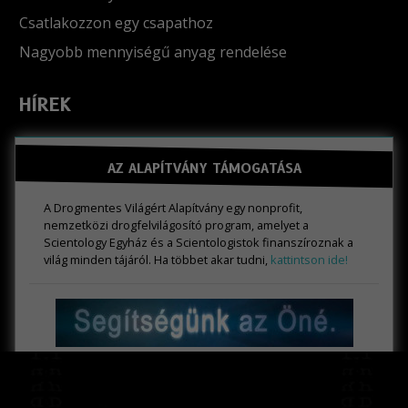
Csatlakozzon egy csapathoz
Nagyobb mennyiségű anyag rendelése
HÍREK
AZ ALAPÍTVÁNY TÁMOGATÁSA
A Drogmentes Világért Alapítvány egy nonprofit,
nemzetközi drogfelvilágosító program, amelyet a
Scientology Egyház és a Scientologistok finanszíroznak a
világ minden tájáról. Ha többet akar tudni,
kattintson ide!