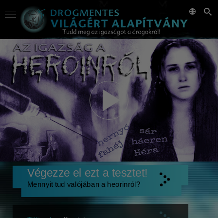
Végezze el ezt a tesztet!
Mennyit tud valójában a heorinról?