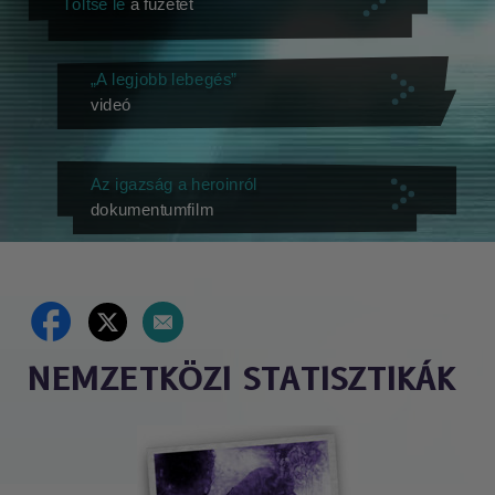
Töltse le
a füzetet
„A legjobb lebegés”
videó
Az igazság a heroinról
dokumentumfilm
NEMZETKÖZI STATISZTIKÁK