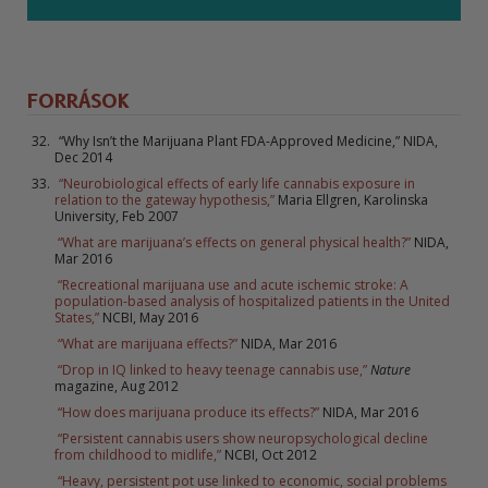
FORRÁSOK
“Why Isn’t the Marijuana Plant FDA-Approved Medicine,” NIDA,
Dec 2014
“Neurobiological effects of early life cannabis exposure in
relation to the gateway hypothesis,”
Maria Ellgren, Karolinska
University, Feb 2007
“What are marijuana’s effects on general physical health?”
NIDA,
Mar 2016
“Recreational marijuana use and acute ischemic stroke: A
population-based analysis of hospitalized patients in the United
States,”
NCBI, May 2016
“What are marijuana effects?”
NIDA, Mar 2016
“Drop in IQ linked to heavy teenage cannabis use,”
Nature
magazine, Aug 2012
“How does marijuana produce its effects?”
NIDA, Mar 2016
“Persistent cannabis users show neuropsychological decline
from childhood to midlife,”
NCBI, Oct 2012
“Heavy, persistent pot use linked to economic, social problems