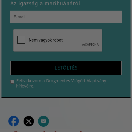
Az igazság a marihuánáról
LETÖLTÉS
Feliratkozom a Drogmentes Világért Alapítvány
hírlevélre.