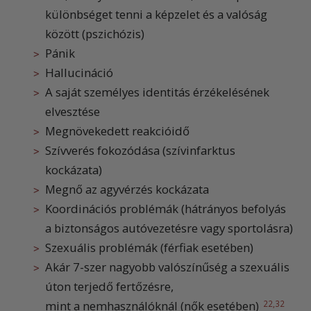
különbséget tenni a képzelet és a valóság
között (pszichózis)
Pánik
Hallucináció
A saját személyes identitás érzékelésének
elvesztése
Megnövekedett reakcióidő
Szívverés fokozódása (szívinfarktus
kockázata)
Megnő az agyvérzés kockázata
Koordinációs problémák (hátrányos befolyás
a biztonságos autóvezetésre vagy sportolásra)
Szexuális problémák (férfiak esetében)
Akár 7-szer nagyobb valószínűség a szexuális
úton terjedő fertőzésre,
mint a nemhasználóknál (nők esetében)
22,32