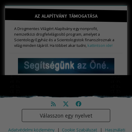
AZ ALAPÍTVÁNY TÁMOGATÁSA
A Drogmentes Világért Alapítvány egy nonprofit,
nemzetközi drogfelvilágosító program, amelyet a
Scientology Egyház és a Scientologistok finanszíroznak a
világ minden tájáról. Ha többet akar tudni,
kattintson ide!
Válasszon egy nyelvet
Adatvédelmi közlemény
|
Cookie Szabályzat
|
Használati