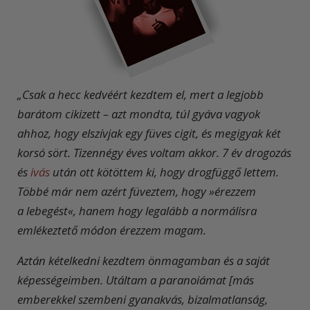
„C
sak a hecc kedvéért kezdtem el, mert a legjobb
barátom cikizett – azt mondta, túl gyáva vagyok
ahhoz, hogy elszívjak egy füves cigit, és megigyak két
korsó sört. Tizennégy éves voltam akkor. 7 év drogozás
és
ivás
után ott kötöttem ki, hogy drogfüggő lettem.
Többé már nem azért füveztem, hogy »érezzem
a lebegést«, hanem hogy legalább a normálisra
emlékeztető módon érezzem magam.
Aztán kételkedni kezdtem önmagamban és a saját
képességeimben. Utáltam a
paranoiámat
[más
emberekkel szembeni gyanakvás, bizalmatlanság,