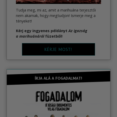
Tudja meg, mi az, amit a marihuána terjesztői
nem akarnak, hogy megtudjon! Ismerje meg a
tényeket!
Kérj egy ingyenes példányt
Az igazság
a marihuánáról
füzetből!
KÉRJE MOST!
ÍRJA ALÁ A FOGADALMAT!