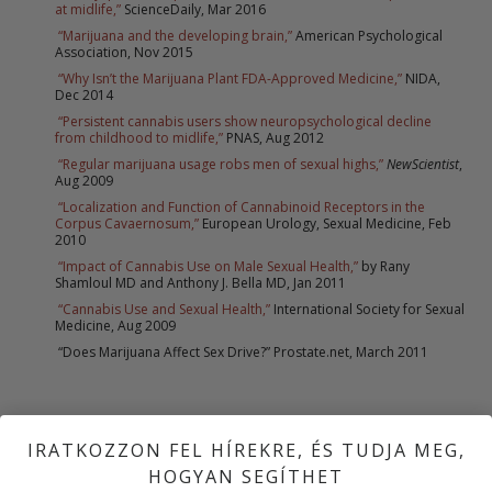
at midlife,”
ScienceDaily, Mar 2016
“Marijuana and the developing brain,”
American Psychological
Association, Nov 2015
“Why Isn’t the Marijuana Plant FDA-Approved Medicine,”
NIDA,
Dec 2014
“Persistent cannabis users show neuropsychological decline
from childhood to midlife,”
PNAS, Aug 2012
“Regular marijuana usage robs men of sexual highs,”
NewScientist
,
Aug 2009
“Localization and Function of Cannabinoid Receptors in the
Corpus Cavaernosum,”
European Urology, Sexual Medicine, Feb
2010
“Impact of Cannabis Use on Male Sexual Health,”
by Rany
Shamloul MD and Anthony J. Bella MD, Jan 2011
“Cannabis Use and Sexual Health,”
International Society for Sexual
Medicine, Aug 2009
“Does Marijuana Affect Sex Drive?” Prostate.net, March 2011
IRATKOZZON FEL HÍREKRE, ÉS TUDJA MEG,
HOGYAN SEGÍTHET
ELŐZŐ