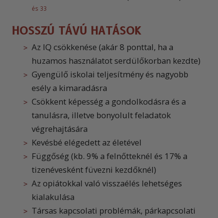
és 33
HOSSZÚ TÁVÚ HATÁSOK
Az IQ csökkenése (akár 8 ponttal, ha a
huzamos használatot serdülőkorban kezdte)
Gyengülő iskolai teljesítmény és nagyobb
esély a kimaradásra
Csökkent képesség a gondolkodásra és a
tanulásra, illetve bonyolult feladatok
végrehajtására
Kevésbé elégedett az életével
Függőség (kb. 9% a felnőtteknél és 17% a
tizenévesként füvezni kezdőknél)
Az opiátokkal való visszaélés lehetséges
kialakulása
Társas kapcsolati problémák, párkapcsolati