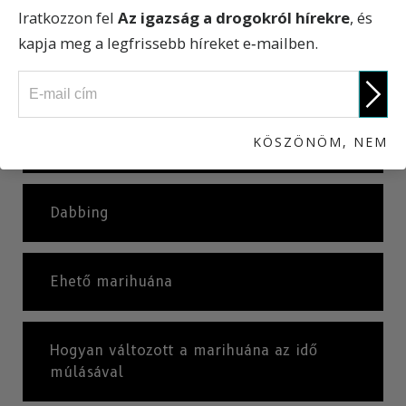
A marihuána káros hatásai
Iratkozzon fel
Az igazság a drogokról hírekre
, és
kapja meg a legfrissebb híreket e‑mailben.
KÖVETKEZŐ
Út a drogfüggőséghez
KÖSZÖNÖM, NEM
Mi a marihuána?
Dabbing
Ehető marihuána
Hogyan változott a marihuána az idő
múlásával