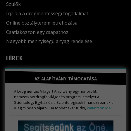
Szülők
Írja alá a drogmentességi fogadalmat
Online osztályterem létrehozása
Csatlakozzon egy csapathoz
Nagyobb mennyiségű anyag rendelése
HÍREK
AZ ALAPÍTVÁNY TÁMOGATÁSA
A Drogmentes Világért Alapítvány egy nonprofit,
nemzetközi drogfelvilágosító program, amelyet a
Scientology Egyház és a Scientologistok finanszíroznak a
világ minden tájáról. Ha többet akar tudni,
kattintson ide!