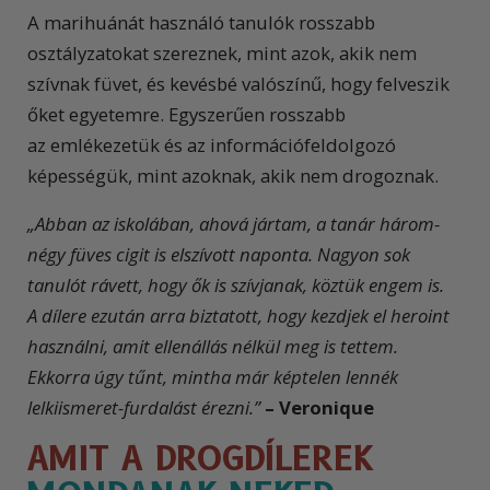
A marihuánát használó tanulók rosszabb
osztályzatokat szereznek, mint azok, akik nem
szívnak füvet, és kevésbé valószínű, hogy felveszik
őket egyetemre. Egyszerűen rosszabb
az emlékezetük és az információfeldolgozó
képességük, mint azoknak, akik nem drogoznak.
„Abban az iskolában, ahová jártam, a tanár három-
négy füves cigit is elszívott naponta. Nagyon sok
tanulót rávett, hogy ők is szívjanak, köztük engem is.
A dílere ezután arra biztatott, hogy kezdjek el heroint
használni, amit ellenállás nélkül meg is tettem.
Ekkorra úgy tűnt, mintha már képtelen lennék
lelkiismeret-furdalást érezni.”
– Veronique
AMIT A DROGDÍLEREK