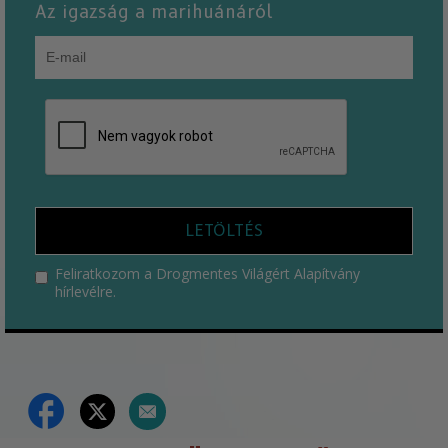
Az igazság a marihuánáról
LETÖLTÉS
Feliratkozom a Drogmentes Világért Alapítvány
hírlevélre.