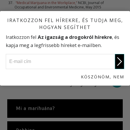
“Medical Marijuana in the Workplace,”
NCBI, Journal of
Occupational and Environmental Medicine, May 2015
Swann study in 2000 on fatally injured drivers on THC
IRATKOZZON FEL HÍREKRE, ÉS TUDJA MEG,
“The health and psychological consequences of cannabis use,”
Department of Health Australia, 1994
HOGYAN SEGÍTHET
Iratkozzon fel
Az igazság a drogokról hírekre
, és
kapja meg a legfrissebb híreket e‑mailben.
ELŐZŐ
Út a drogfüggőséghez
KÖSZÖNÖM, NEM
KÖVETKEZŐ
Az igazság a drogokról
Mi a marihuána?