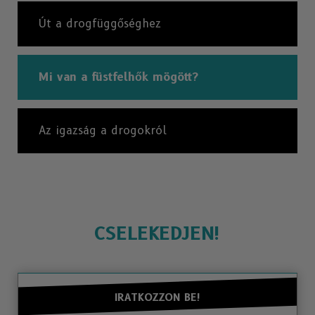
Út a drogfüggőséghez
Mi van a füstfelhők mögött?
Az igazság a drogokról
CSELEKEDJEN!
IRATKOZZON BE!