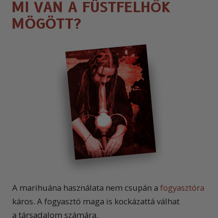
MI VAN A FÜSTFELHŐK
MÖGÖTT?
A marihuána használata nem csupán a
fogyasztóra
káros. A fogyasztó maga is kockázattá válhat
a társadalom számára.