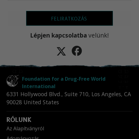
FELIRATKOZÁS
Lépjen kapcsolatba
velünk!
Foundation for a Drug-Free World
International
6331 Hollywood Blvd., Suite 710
,
Los Angeles
,
CA
90028
United States
RÓLUNK
Az Alapítványról
Adományozás