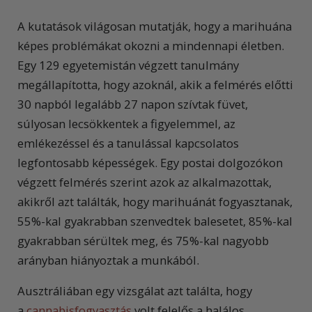
A kutatások világosan mutatják, hogy a marihuána
képes problémákat okozni a mindennapi életben.
Egy 129 egyetemistán végzett tanulmány
megállapította, hogy azoknál, akik a felmérés előtti
30 napból legalább 27 napon szívtak füvet,
súlyosan lecsökkentek a figyelemmel, az
emlékezéssel és a tanulással kapcsolatos
legfontosabb képességek. Egy postai dolgozókon
végzett felmérés szerint azok az alkalmazottak,
akikről azt találták, hogy marihuánát fogyasztanak,
55%-kal gyakrabban szenvedtek balesetet, 85%-kal
gyakrabban sérültek meg, és 75%-kal nagyobb
arányban hiányoztak a munkából.
Ausztráliában egy vizsgálat azt találta, hogy
a
cannabisfogyasztás
volt felelős a halálos