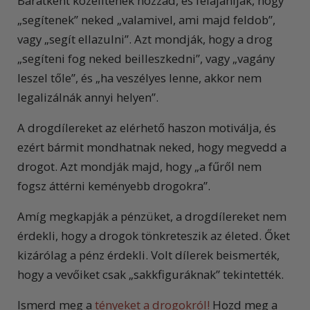
Barátként közelítenek hozzád, és felajánlják, hogy
„segítenek” neked „valamivel, ami majd feldob”,
vagy „segít ellazulni”. Azt mondják, hogy a drog
„segíteni fog neked beilleszkedni”, vagy „vagány
leszel tőle”, és „ha veszélyes lenne, akkor nem
legalizálnák annyi helyen”.
A drogdílereket az elérhető haszon motiválja, és
ezért bármit mondhatnak neked, hogy megvedd a
drogot. Azt mondják majd, hogy „a fűről nem
fogsz áttérni keményebb drogokra”.
Amíg megkapják a pénzüket, a drogdílereket nem
érdekli, hogy a drogok tönkreteszik az életed. Őket
kizárólag a pénz érdekli. Volt dílerek beismerték,
hogy a vevőiket csak „sakkfiguráknak” tekintették.
Ismerd meg a
tényeket a drogokról!
Hozd meg a