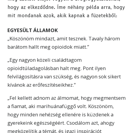
hogy az elkezdődne. Íme néhány példa arra, hogy
mit mondanak azok, akik kapnak a füzetekből:
EGYESÜLT ÁLLAMOK
„Köszönöm mindazt, amit tesznek. Tavaly három
barátom hallt meg opioidok miatt.”
„Egy nagyon közeli családtagom
opioidtúladagolásban halt meg. Pont ilyen
felvilágosításra van szükség, és nagyon sok sikert
kívánok az erőfeszítéseikhez.”
„Fel kellett adnom az álmomat, hogy megmentsem
a fiamat, aki marihuánafüggő volt. Köszönöm,
hogy minden nehézség ellenére is küzdenek a
gyerekeink egészségéért. Csodálom azt, ahogy
megközelítik a témát, és igazi inspirációt