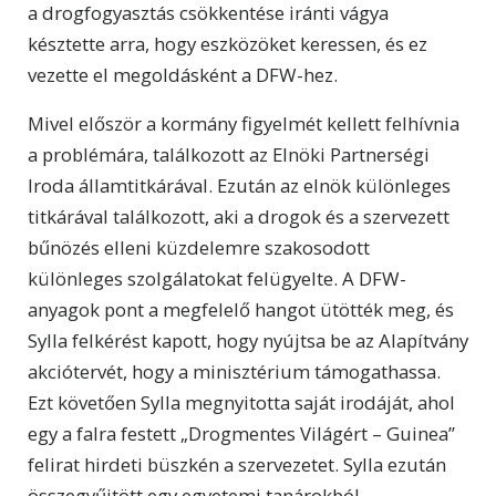
a drogfogyasztás csökkentése iránti vágya
késztette arra, hogy eszközöket keressen, és ez
vezette el megoldásként a DFW-hez.
Mivel először a kormány figyelmét kellett felhívnia
a problémára, találkozott az Elnöki Partnerségi
Iroda államtitkárával. Ezután az elnök különleges
titkárával találkozott, aki a drogok és a szervezett
bűnözés elleni küzdelemre szakosodott
különleges szolgálatokat felügyelte. A DFW-
anyagok pont a megfelelő hangot ütötték meg, és
Sylla felkérést kapott, hogy nyújtsa be az Alapítvány
akciótervét, hogy a minisztérium támogathassa.
Ezt követően Sylla megnyitotta saját irodáját, ahol
egy a falra festett „Drogmentes Világért – Guinea”
felirat hirdeti büszkén a szervezetet. Sylla ezután
összegyűjtött egy egyetemi tanárokból,