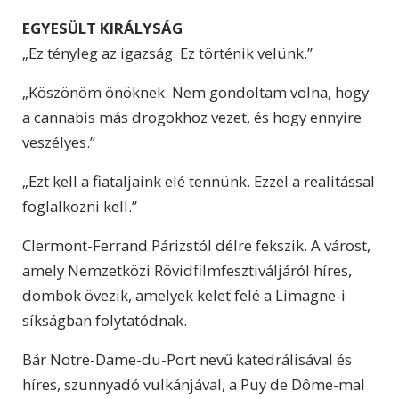
EGYESÜLT KIRÁLYSÁG
„Ez tényleg az igazság. Ez történik velünk.”
„Köszönöm önöknek. Nem gondoltam volna, hogy
a cannabis más drogokhoz vezet, és hogy ennyire
veszélyes.”
„Ezt kell a fiataljaink elé tennünk. Ezzel a realitással
foglalkozni kell.”
Clermont-Ferrand Párizstól délre fekszik. A várost,
amely Nemzetközi Rövidfilmfesztiváljáról híres,
dombok övezik, amelyek kelet felé a Limagne-i
síkságban folytatódnak.
Bár Notre-Dame-du-Port nevű katedrálisával és
híres, szunnyadó vulkánjával, a Puy de Dôme-mal