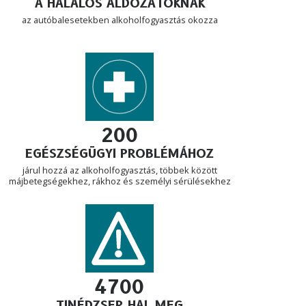
A HALÁLOS ÁLDOZATOKNAK
az autóbalesetekben alkoholfogyasztás okozza
200
EGÉSZSÉGÜGYI PROBLÉMÁHOZ
járul hozzá az alkoholfogyasztás, többek között
májbetegségekhez, rákhoz és személyi sérülésekhez
4700
TINÉDZSER HAL MEG