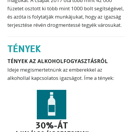
magukat. A csapat 2017 óta több mint 42 000
füzetet osztott ki több mint 1000 bolt segítségével,
és azóta is folytatják munkájukat, hogy az igazság
terjesztése révén drogmentessé tegyék városukat.
TÉNYEK
TÉNYEK AZ ALKOHOLFOGYASZTÁSRÓL
Ideje megismertetnünk az emberekkel az
alkohollal kapcsolatos igazságot. Íme a tények:
30%-ÁT