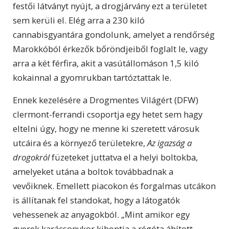
festői látványt nyújt, a drogjárvány ezt a területet
sem kerüli el. Elég arra a 230 kiló
cannabisgyantára gondolunk, amelyet a rendőrség
Marokkóból érkezők bőröndjeiből foglalt le, vagy
arra a két férfira, akit a vasútállomáson 1,5 kiló
kokainnal a gyomrukban tartóztattak le.
Ennek kezelésére a Drogmentes Világért (DFW)
clermont-ferrandi csoportja egy hetet sem hagy
eltelni úgy, hogy ne menne ki szeretett városuk
utcáira és a környező területekre,
Az igazság a
drogokról
füzeteket juttatva el a helyi boltokba,
amelyeket utána a boltok továbbadnak a
vevőiknek. Emellett piacokon és forgalmas utcákon
is állítanak fel standokat, hogy a látogatók
vehessenek az anyagokból. „Mint amikor egy
gyerek karácsonykor kibontja a régóta áhított