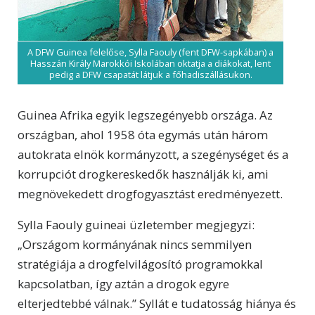
A DFW Guinea felelőse, Sylla Faouly (fent DFW-sapkában) a
Hasszán Király Marokkói Iskolában oktatja a diákokat, lent
pedig a DFW csapatát látjuk a főhadiszállásukon.
Guinea Afrika egyik legszegényebb országa. Az
országban, ahol 1958 óta egymás után három
autokrata elnök kormányzott, a szegénységet és a
korrupciót drogkereskedők használják ki, ami
megnövekedett drogfogyasztást eredményezett.
Sylla Faouly guineai üzletember megjegyzi:
„Országom kormányának nincs semmilyen
stratégiája a drogfelvilágosító programokkal
kapcsolatban, így aztán a drogok egyre
elterjedtebbé válnak.” Syllát e tudatosság hiánya és