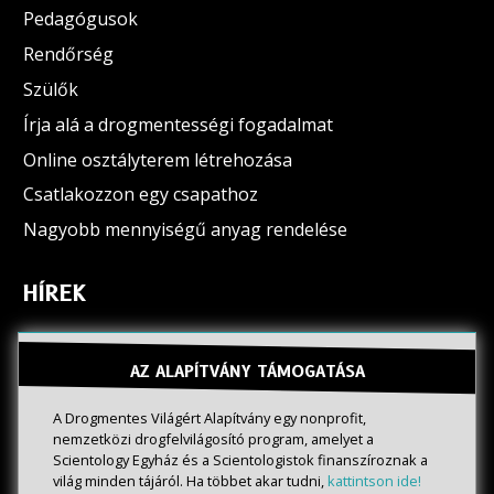
Pedagógusok
Rendőrség
Szülők
Írja alá a drogmentességi fogadalmat
Online osztályterem létrehozása
Csatlakozzon egy csapathoz
Nagyobb mennyiségű anyag rendelése
HÍREK
AZ ALAPÍTVÁNY TÁMOGATÁSA
A Drogmentes Világért Alapítvány egy nonprofit,
nemzetközi drogfelvilágosító program, amelyet a
Scientology Egyház és a Scientologistok finanszíroznak a
világ minden tájáról. Ha többet akar tudni,
kattintson ide!