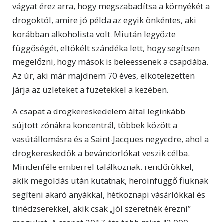
vágyat érez arra, hogy megszabadítsa a környékét a
drogoktól, amire jó példa az egyik önkéntes, aki
korábban alkoholista volt. Miután legyőzte
függőségét, eltökélt szándéka lett, hogy segítsen
megelőzni, hogy mások is beleessenek a csapdába.
Az úr, aki már majdnem 70 éves, elkötelezetten
járja az üzleteket a füzetekkel a kezében.
A csapat a drogkereskedelem által leginkább
sújtott zónákra koncentrál, többek között a
vasútállomásra és a Saint-Jacques negyedre, ahol a
drogkereskedők a bevándorlókat veszik célba.
Mindenféle emberrel találkoznak: rendőrökkel,
akik megoldás után kutatnak, heroinfüggő fiuknak
segíteni akaró anyákkal, hétköznapi vásárlókkal és
tinédzserekkel, akik csak „jól szeretnék érezni”