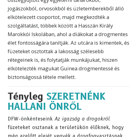
jogászokból, orvosokból és üzletemberekből álló
elkötelezett csoportot, majd megkezdték a
szolgáltatást, többek között a Hasszán Király
Marokkói Iskolában, ahol a diákokat a drogmentes
élet fontosságára tanítják. Az utcára is kimentek, és
füzeteket osztottak a lakosság szélesebb
rétegeinek is, és folytatják munkájukat, hiszen
elkötelezték magukat Guinea drogmentessé és
biztonságossá tétele mellett.
Tényleg
SZERETNÉNK
HALLANI ÖNRŐL
DFW-önkénteseink
Az igazság a drogokról
füzeteket osztanak a területükön élőknek, hogy
még azelőtt elejét vegyék a drogfogyasztásnak,