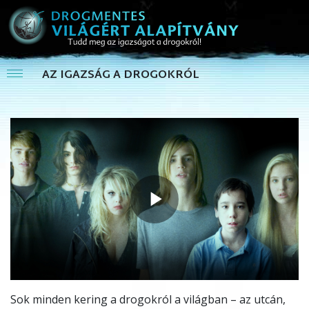
AZ IGAZSÁG A DROGOKRÓL
Play
Video
Sok minden kering a drogokról a világban – az utcán,