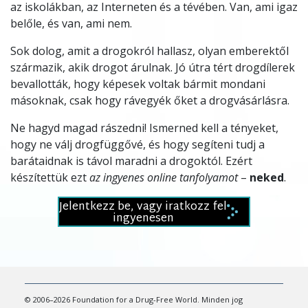
az iskolákban, az Interneten és a tévében. Van, ami igaz
belőle, és van, ami nem.
Sok dolog, amit a drogokról hallasz, olyan emberektől
származik, akik drogot árulnak. Jó útra tért drogdílerek
bevallották, hogy képesek voltak bármit mondani
másoknak, csak hogy rávegyék őket a drogvásárlásra.
Ne hagyd magad rászedni! Ismerned kell a tényeket,
hogy ne válj drogfüggővé, és hogy segíteni tudj a
barátaidnak is távol maradni a drogoktól. Ezért
készítettük ezt
az ingyenes online tanfolyamot
–
neked
.
Jelentkezz be, vagy iratkozz fel
ingyenesen
© 2006–2026 Foundation for a Drug-Free World. Minden jog