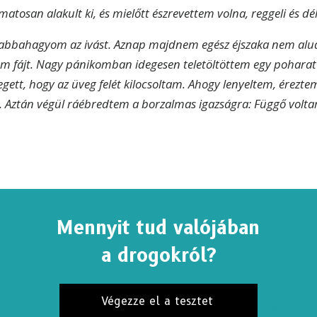
atosan alakult ki, és mielőtt észrevettem volna, reggeli és dé
 abbahagyom az ivást. Aznap majdnem egész éjszaka nem al
m fájt. Nagy pánikomban idegesen teletöltöttem egy poharat 
ett, hogy az üveg felét kilocsoltam. Ahogy lenyeltem, érezte
. Aztán végül ráébredtem a borzalmas igazságra: Függő vol
Mennyit tud valójában
IRATKOZZON FEL HÍREKRE, ÉS TUDJA MEG,
a drogokról?
HOGYAN SEGÍTHET
zon fel
Az igazság a drogokról hírekre
, és kapja meg a
sebb híreket e‑mailben.
Végezze el a tesztet