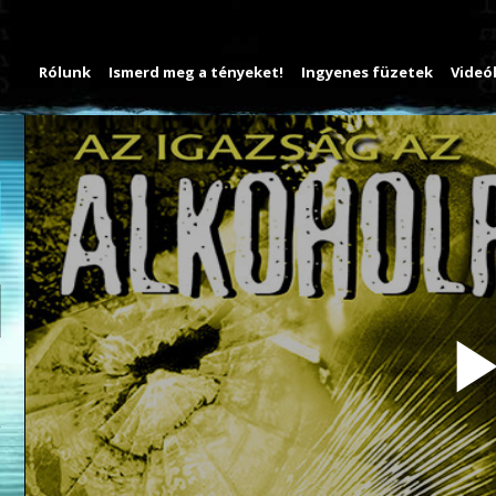
Rólunk
Ismerd meg a tényeket!
Ingyenes füzetek
Videó