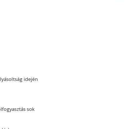
lyásoltság idején
lfogyasztás sok