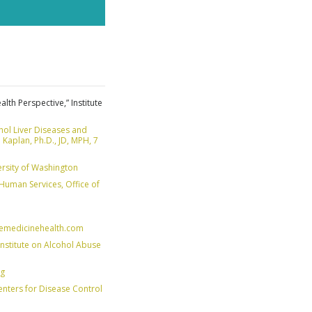
OZÁS
, NEM
alth Perspective,” Institute
hol Liver Diseases and
Kaplan, Ph.D., JD, MPH, 7
ersity of Washington
Human Services, Office of
w.emedicinehealth.com
 Institute on Alcohol Abuse
ng
enters for Disease Control