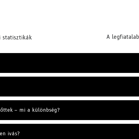
A legfiatala
statisztikák
nőttek – mi a különbség?
en ivás?