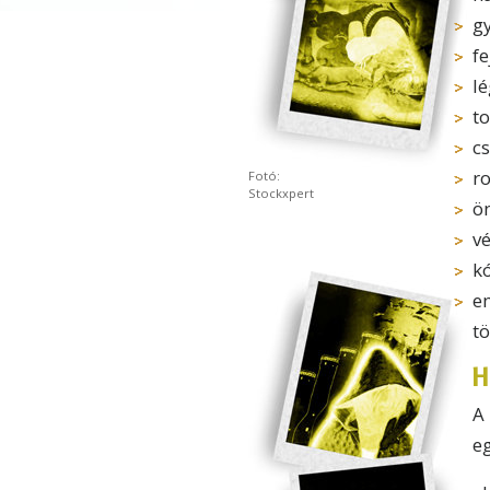
g
fe
l
to
c
r
Fotó:
Stockxpert
ö
v
k
e
t
H
A
e