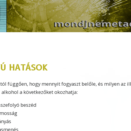
VÚ HATÁSOK
tól függően, hogy mennyit fogyaszt belőle, és milyen az ille
 alkohol a következőket okozhatja:
sszefolyó beszéd
lmosság
ányás
asmenés