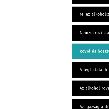
Mi az alkoholi
Nemzetközi sta
Rövid és hossz
A legfiatalabb
Az alkohol röv
Az igazság a d