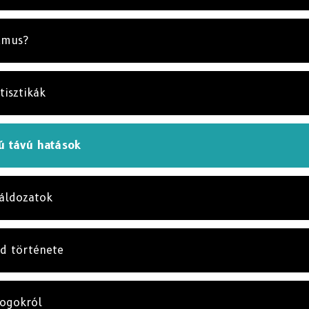
zmus?
tisztikák
ú távú hatások
 áldozatok
id története
rogokról