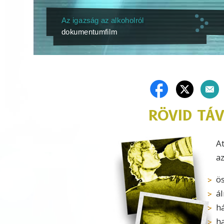
Az igazság az alkoholról
dokumentumfilm
RÖVID TÁ
At
az
ö
á
h
h