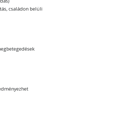
adás)
tás, családon belüli
 megbetegedések
eredményezhet