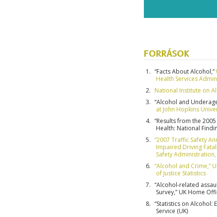
FORRÁSOK
“Facts About Alcohol,”
Health Services Admin
National Institute on 
“Alcohol and Underage
at John Hopkins Univer
“Results from the 200
Health: National Find
“2007 Traffic Safety 
Impaired Driving Fatal
Safety Administration
“Alcohol and Crime,” U
of Justice Statistics
“Alcohol-related assaul
Survey,” UK Home Offi
“Statistics on Alcohol:
Service (UK)