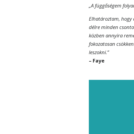
„A függőségem folyam
Elhatároztam, hogy
délre minden csonto
közben annyira remeg
fokozatosan csökken
leszokni.”
– Faye
Iratkoz
legfris