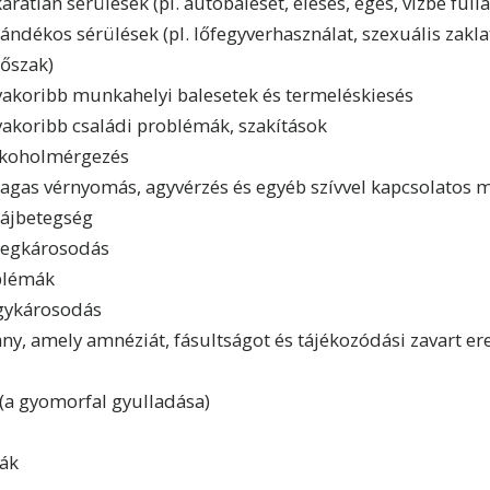
aratlan sérülések (pl. autóbaleset, elesés, égés, vízbe full
ándékos sérülések (pl. lőfegyverhasználat, szexuális zakla
rőszak)
yakoribb munkahelyi balesetek és termeléskiesés
yakoribb családi problémák, szakítások
lkoholmérgezés
agas vérnyomás, agyvérzés és egyéb szívvel kapcsolatos
ájbetegség
degkárosodás
oblémák
gykárosodás
ány, amely amnéziát, fásultságot és tájékozódási zavart 
a gyomorfal gyulladása)
rák