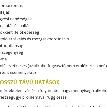
yomorrontás
jfájás
égzési nehézségek
rz látás és hallás
sökkent ítélőképesség
omló érzékelés és mozgáskoordináció
ntudatlanság
érszegénység
óma
mlékezetkiesés (az alkoholfogyasztó nem emlékszik a befo
örtént eseményekre)
OSSZÚ TÁVÚ HATÁSOK
 mértéktelen ivás és a folyamatos nagy mennyiségű alkoho
gészségügyi problémával függ össze: