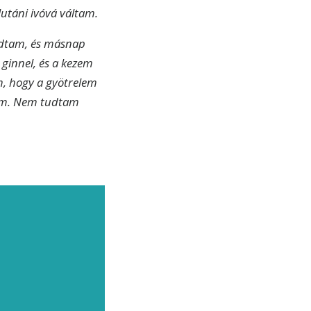
lutáni ivóvá váltam.
udtam, és másnap
ginnel, és a kezem
m, hogy a gyötrelem
tam. Nem tudtam