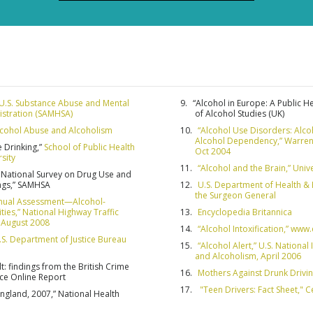
FELIRATK
KÖSZÖNÖM
U.S. Substance Abuse and Mental
“Alcohol in Europe: A Public He
istration (SAMHSA)
of Alcohol Studies (UK)
Alcohol Abuse and Alcoholism
“Alcohol Use Disorders: Alco
Alcohol Dependency,” Warren 
 Drinking,”
School of Public Health
Oct 2004
sity
“Alcohol and the Brain,” Univ
5 National Survey on Drug Use and
ings,” SAMHSA
U.S. Department of Health & 
the Surgeon General
Annual Assessment—Alcohol-
ities,” National Highway Traffic
Encyclopedia Britannica
, August 2008
“Alcohol Intoxification,” ww
.S. Department of Justice Bureau
“Alcohol Alert,” U.S. National
and Alcoholism, April 2006
t: findings from the British Crime
Mothers Against Drunk Drivi
ce Online Report
"Teen Drivers: Fact Sheet," C
 England, 2007,” National Health