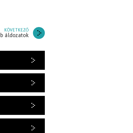
KÖVETKEZŐ
bb áldozatok