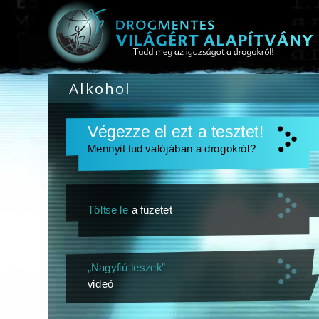
Alkohol
Végezze el ezt a tesztet!
Mennyit tud valójában a drogokról?
Töltse le
a füzetet
„Nagyfiú leszek”
videó