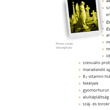
ak
sz
e
g
g
a
m
Photo credit:
iStockphoto
m
i
szexuális pr
maradandó a
B
-vitamin-hi
1
fekélyek
gyomorhurut (
alultápláltság
száj- és torok