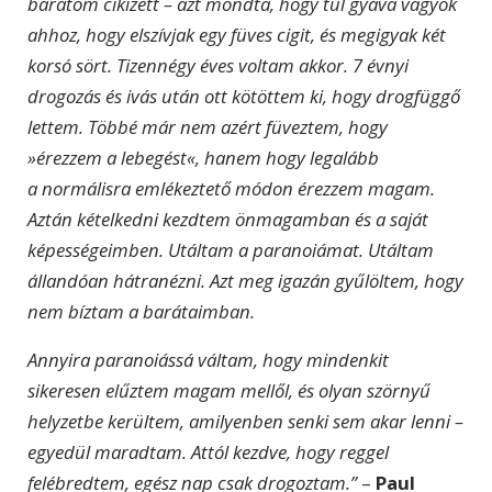
barátom cikizett – azt mondta, hogy túl gyáva vagyok
ahhoz, hogy elszívjak egy füves cigit, és megigyak két
korsó sört. Tizennégy éves voltam akkor. 7 évnyi
drogozás és ivás után ott kötöttem ki, hogy drogfüggő
lettem. Többé már nem azért füveztem, hogy
»érezzem a lebegést«, hanem hogy legalább
a normálisra emlékeztető módon érezzem magam.
Aztán kételkedni kezdtem önmagamban és a saját
képességeimben. Utáltam a paranoiámat. Utáltam
állandóan hátranézni. Azt meg igazán gyűlöltem, hogy
nem bíztam a barátaimban.
Annyira paranoiássá váltam, hogy mindenkit
sikeresen elűztem magam mellől, és olyan szörnyű
helyzetbe kerültem, amilyenben senki sem akar lenni –
egyedül maradtam. Attól kezdve, hogy reggel
felébredtem, egész nap csak drogoztam.”
–
Paul