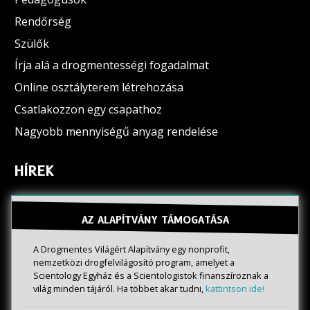
Rendőrség
Szülők
Írja alá a drogmentességi fogadalmat
Online osztályterem létrehozása
Csatlakozzon egy csapathoz
Nagyobb mennyiségű anyag rendelése
HÍREK
AZ ALAPÍTVÁNY TÁMOGATÁSA
A Drogmentes Világért Alapítvány egy nonprofit,
nemzetközi drogfelvilágosító program, amelyet a
Scientology Egyház és a Scientologistok finanszíroznak a
világ minden tájáról. Ha többet akar tudni,
kattintson ide!