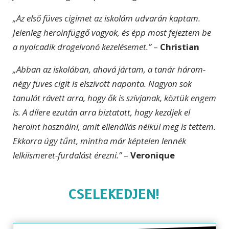
„Az első füves cigimet az iskolám udvarán kaptam.
Jelenleg heroinfüggő vagyok, és épp most fejeztem be
a nyolcadik drogelvonó kezelésemet.”
–
Christian
„Abban az iskolában, ahová jártam, a tanár három-
négy füves cigit is elszívott naponta. Nagyon sok
tanulót rávett arra, hogy ők is szívjanak, köztük engem
is. A dílere ezután arra biztatott, hogy kezdjek el
heroint használni, amit ellenállás nélkül meg is tettem.
Ekkorra úgy tűnt, mintha már képtelen lennék
lelkiismeret-furdalást érezni.”
–
Veronique
CSELEKEDJEN!