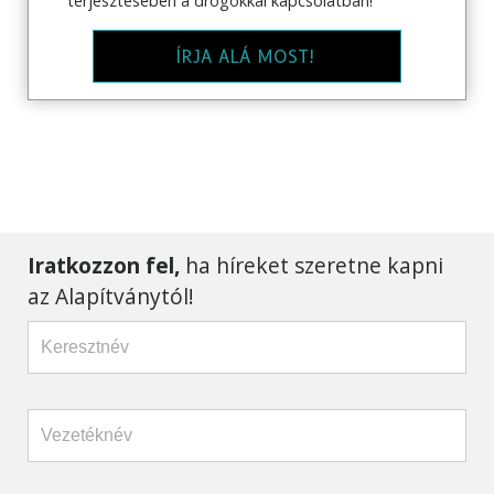
terjesztésében a drogokkal kapcsolatban!
ÍRJA ALÁ MOST!
Iratkozzon fel,
ha híreket szeretne kapni
az Alapítványtól!