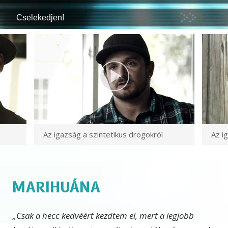
Cselekedjen!
Az igazság
a szintetikus drogokról
Az i
MARIHUÁNA
„Csak a hecc kedvéért kezdtem el, mert a legjobb