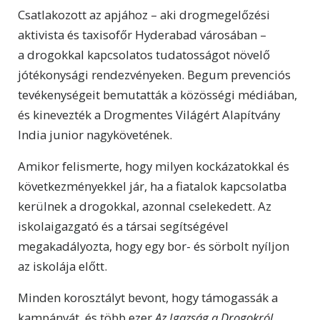
Csatlakozott az apjához – aki drogmegelőzési
aktivista és taxisofőr Hyderabad városában –
a drogokkal kapcsolatos tudatosságot növelő
jótékonysági rendezvényeken. Begum prevenciós
tevékenységeit bemutatták a közösségi médiában,
és kinevezték a Drogmentes Világért Alapítvány
India junior nagykövetének.
Amikor felismerte, hogy milyen kockázatokkal és
következményekkel jár, ha a fiatalok kapcsolatba
kerülnek a drogokkal, azonnal cselekedett. Az
iskolaigazgató és a társai segítségével
megakadályozta, hogy egy bor- és sörbolt nyíljon
az iskolája előtt.
Minden korosztályt bevont, hogy támogassák a
kampányát, és több ezer
Az Igazság a Drogokról