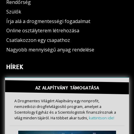
Rendőrség
Szülők
Írja alá a drogmentességi fogadalmat
Online osztályterem létrehozása
Csatlakozzon egy csapathoz
Nagyobb mennyiségű anyag rendelése
HÍREK
AZ ALAPÍTVÁNY TÁMOGATÁSA
A Drogmentes Világért Alapítvány egy nonprofit,
nemzetközi drogfelvilágosító program, amelyet a
Scientology Egyház és a Scientologistok finanszíroznak a
világ minden tájáról. Ha többet akar tudni,
kattintson ide!