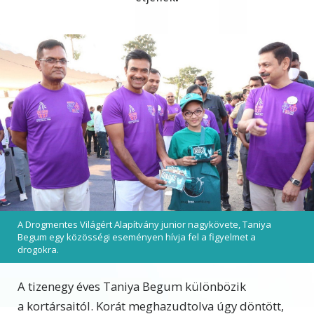
A Drogmentes Világért Alapítvány junior nagykövete, Taniya
Begum egy közösségi eseményen hívja fel a figyelmet a
drogokra.
A tizenegy éves Taniya Begum különbözik
a kortársaitól. Korát meghazudtolva úgy döntött,