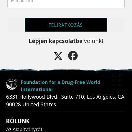
FELIRATKOZÁS
Lépjen kapcsolatba
velünk!
Foundation for a Drug-Free World
International
6331 Hollywood Blvd., Suite 710
,
Los Angeles
,
CA
90028
United States
RÓLUNK
Az Alapítványról