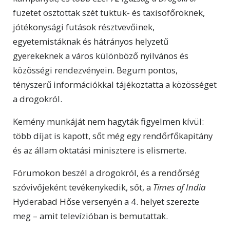
füzetet osztottak szét tuktuk- és taxisofőröknek,
jótékonysági futások résztvevőinek,
egyetemistáknak és hátrányos helyzetű
gyerekeknek a város különböző nyilvános és
közösségi rendezvényein. Begum pontos,
tényszerű információkkal tájékoztatta a közösséget
a drogokról.
Kemény munkáját nem hagyták figyelmen kívül:
több díjat is kapott, sőt még egy rendőrfőkapitány
és az állam oktatási minisztere is elismerte.
Fórumokon beszél a drogokról, és a rendőrség
szóvivőjeként tevékenykedik, sőt, a
Times of India
Hyderabad Hőse versenyén a 4. helyet szerezte
meg – amit televízióban is bemutattak.