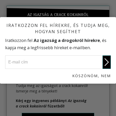
AZ IGAZSÁG A CRACK KOKAINRÓL
IRATKOZZON FEL HÍREKRE, ÉS TUDJA MEG,
HOGYAN SEGÍTHET
Iratkozzon fel
Az igazság a drogokról hírekre
, és
kapja meg a legfrissebb híreket e‑mailben.
KÖSZÖNÖM, NEM
Tudja meg az igazságot a crack kokainról!
Ismerje meg a tényeket!
Kérj egy ingyenes példányt
Az igazság
a crack kokainról
füzetből!