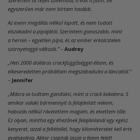
Szerettem őt teljes szívemből, ő volt a fiúm, de
egyszerűen már nem bírtam tovább.
Az exem megállás nélkül lopott, és nem tudott
elszakadni a pipájától. Szerintem gonoszabb, mint
a heroin – egyetlen pipa, és az ember erkölcstelen
szörnyeteggé változik.” –
Audrey
„Heti 2000 dolláros crackfüggőséggel éltem, és
elkeseredetten próbáltam megszabadulni a láncaitól.”
–
Jennifer
„Másra se tudtam gondolni, mint a crack kokainra. S
amikor valaki bármennyit is felajánlott nekem,
habozás nélkül rávetettem magam, és elvettem tőle.
Ez olyan, mintha egy éhezőnek felajánlanál egy egész
kenyeret, azzal a feltétellel, hogy kilométereket kell érte
gyalogolnia. Akkor csaptak össze a fejem felett