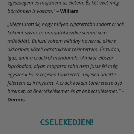
egészségem és majdnem az életem. És két évet még
börtönben is voltam.”
–
William
„Megmutatták, hogy milyen cigarettába sodort crack
kokaint szívni, és onnantól kezdve semmi sem
működött. Bulizni voltam néhány haverral, akikre
akkoriban közeli barátokként tekintettem. És tudod,
igaz, amit a crackről mondanak: »Amikor először
kipróbálod, olyan magasra soha nem jutsz fel még
egyszer.« És ez teljesen tönkretett. Teljesen átvette
felettem az irányítást. A crack kokain tönkretette a jó
híremet, az önértékelésemet és az önbecsülésemet.”
–
Dennis
CSELEKEDJEN!