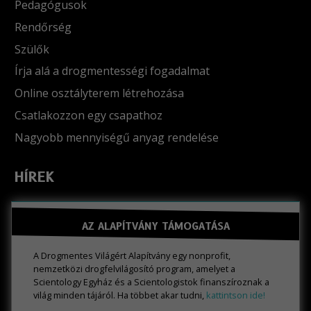
Pedagógusok
Rendőrség
Szülők
Írja alá a drogmentességi fogadalmat
Online osztályterem létrehozása
Csatlakozzon egy csapathoz
Nagyobb mennyiségű anyag rendelése
HÍREK
AZ ALAPÍTVÁNY TÁMOGATÁSA
A Drogmentes Világért Alapítvány egy nonprofit,
nemzetközi drogfelvilágosító program, amelyet a
Scientology Egyház és a Scientologistok finanszíroznak a
világ minden tájáról. Ha többet akar tudni,
kattintson ide!