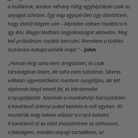
a hullámok, amikor néhány hétig egyfolytában csak az
anyagot szívtam. Egy nap egyszerűen úgy döntöttem,
hogy ebből elegem van – képtelen voltam továbbra is
így élni. Megpróbáltam öngyilkosságot elkövetni. Meg
kell próbálnom tovább harcolni. Remélem a túlélési
ösztönöm bekapcsolódik majd.”
–
John
„Hatvan évig soha nem drogoztam, és csak
társaságban ittam, de soha nem túlzottan. Sikeres
vállalati ügyvezetőként mentem nyugdíjba, aki két
diplomás lányt nevelt fel, és kiérdemelte
a nyugdíjazást. Azonban a munkahelyi búcsúztatóm
a következő ötévnyi pokol kezdete is volt egyben. Itt
mutatták meg nekem először a crack kokaint.
A következő öt év alatt elveszítettem az otthonom,
a feleségem, minden anyagi tartalékom, az