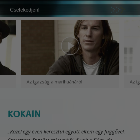
Cselekedjen!
Az igazság a marihuánáról
Az i
KOKAIN
„Közel egy éven keresztül együtt éltem egy függővel.