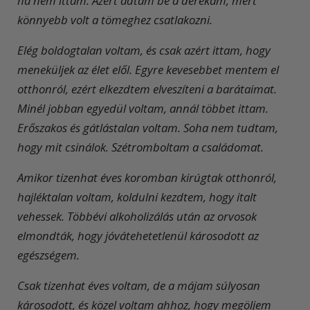
ha nem ittam. Azért adtam be a derekam, mert
könnyebb volt a tömeghez csatlakozni.
Elég boldogtalan voltam, és csak azért ittam, hogy
meneküljek az élet elől. Egyre kevesebbet mentem el
otthonról, ezért elkezdtem elveszíteni a barátaimat.
Minél jobban egyedül voltam, annál többet ittam.
Erőszakos és gátlástalan voltam. Soha nem tudtam,
hogy mit csinálok. Szétromboltam a családomat.
Amikor tizenhat éves koromban kirúgtak otthonról,
hajléktalan voltam, koldulni kezdtem, hogy italt
vehessek. Többévi alkoholizálás után az orvosok
elmondták, hogy jóvátehetetlenül károsodott az
egészségem.
Csak tizenhat éves voltam, de a májam súlyosan
károsodott, és közel voltam ahhoz, hogy megöljem