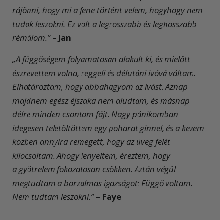
rájönni, hogy mi a fene történt velem, hogyhogy nem
tudok leszokni. Ez volt a legrosszabb és leghosszabb
rémálom.”
–
Jan
„A függőségem folyamatosan alakult ki, és mielőtt
észrevettem volna, reggeli és délutáni ivóvá váltam.
Elhatároztam, hogy abbahagyom az ivást. Aznap
majdnem egész éjszaka nem aludtam, és másnap
délre minden csontom fájt. Nagy pánikomban
idegesen teletöltöttem egy poharat ginnel, és a kezem
közben annyira remegett, hogy az üveg felét
kilocsoltam. Ahogy lenyeltem, éreztem, hogy
a gyötrelem fokozatosan csökken. Aztán végül
megtudtam a borzalmas igazságot: Függő voltam.
Nem tudtam leszokni.”
–
Faye