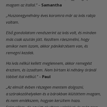
magam az itallal.”
–
Samantha
„Huszonegynéhány éves koromra már az ivás rabja
voltam.
Első gondolatom rendszerint az ivás volt, és minden
más csak azután jött. Kezdtem ráeszmélni, hogy
amikor nem iszom, akkor pánikérzésem van, és
remegni kezdek.
Ha ivás nélkül kellett meglennem, akkor remegést
éreztem, és izzadtam. Nem bírtam ki néhány óránál
többet ital nélkül.”
–
Paul
„Az elmúlt évben részegen mentem dolgozni,
a szórakozóhelyeken és a bárokban kiütöttem magam,
és nem emlékszem, hogyan kerültem haza.