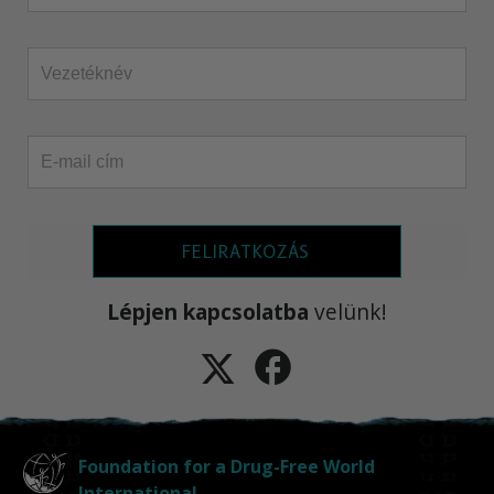
FELIRATKOZÁS
Lépjen kapcsolatba
velünk!
Foundation for a Drug-Free World
International