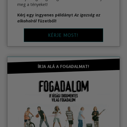
meg a tényeket!
Kérj egy ingyenes példányt
Az igazság az
alkoholról
füzetből!
KÉRJE MOST!
ÍRJA ALÁ A FOGADALMAT!