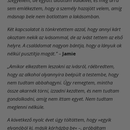
Szégyellem, de együtt aludtam valakivel, és még arra
sem emlékeztem, hogy a személy hazajött velem, amíg
másnap bele nem botlottam a lakásomban.
Két kapcsolatot is tönkretettem azzal, hogy annyi kárt
okoztam nekik az ivásommal, de az ivást tettem az első
helyre. A családomat nagyon bántja, hogy a lányuk ok
nélkül pusztítja magát.”
–
Jamie
„Amikor elkezdtem leszokni az ivásról, ráébredtem,
hogy az alkohol olyannyira beépült a testembe, hogy
nem tudtam abbahagyni. Úgy remegtem, mintha
össze akarnék törni, izzadni kezdtem, és nem tudtam
gondolkodni, amíg nem ittam egyet. Nem tudtam
meglenni nélküle.
A következő nyolc évet úgy töltöttem, hogy »egyik
elvonóból ki, másik kórházba be« –, próbáltam