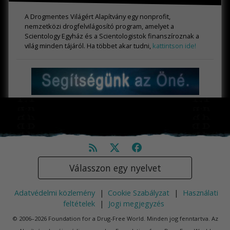
A Drogmentes Világért Alapítvány egy nonprofit,
nemzetközi drogfelvilágosító program, amelyet a
Scientology Egyház és a Scientologistok finanszíroznak a
világ minden tájáról. Ha többet akar tudni,
kattintson ide!
Válasszon egy nyelvet
Adatvédelmi közlemény
|
Cookie Szabályzat
|
Használati
feltételek
|
Jogi megjegyzés
© 2006–2026 Foundation for a Drug-Free World. Minden jog fenntartva. Az