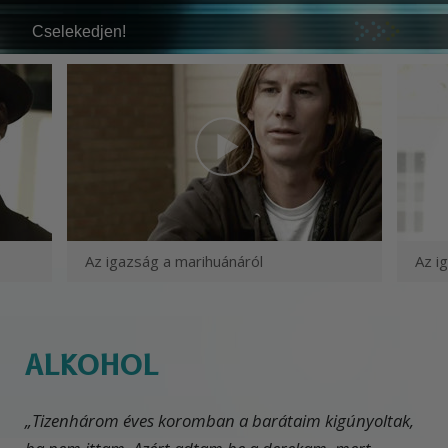
Cselekedjen!
Az igazság a marihuánáról
Az i
ALKOHOL
„Tizenhárom éves koromban a barátaim kigúnyoltak,