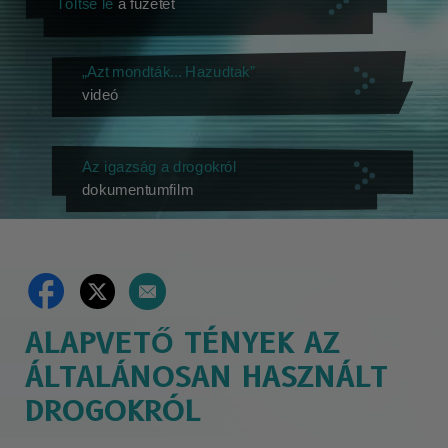
Töltse le
a füzetet
„Azt mondták... Hazudtak”
videó
Az igazság a drogokról
dokumentumfilm
ALAPVETŐ TÉNYEK AZ
ÁLTALÁNOSAN HASZNÁLT
DROGOKRÓL