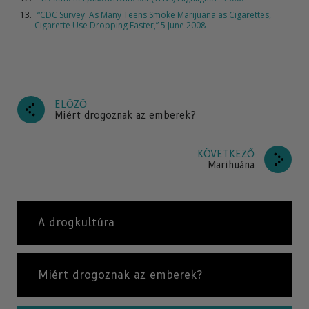
“CDC Survey: As Many Teens Smoke Marijuana as Cigarettes,
Cigarette Use Dropping Faster,” 5 June 2008
ELŐZŐ
Miért drogoznak az emberek?
KÖVETKEZŐ
Marihuána
A drogkultúra
Miért drogoznak az emberek?