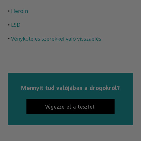
•
Heroin
•
LSD
•
Vényköteles szerekkel való visszaélés
Mennyit tud valójában a drogokról?
Végezze el a tesztet