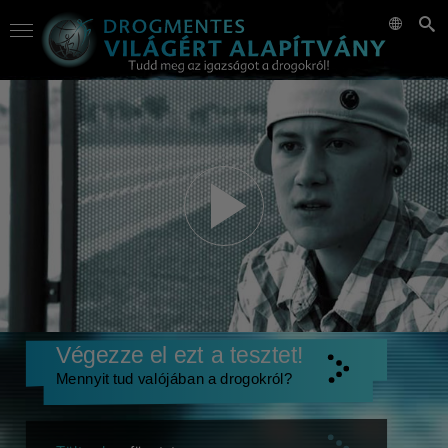
Végezze el ezt a tesztet!
Mennyit tud valójában a drogokról?