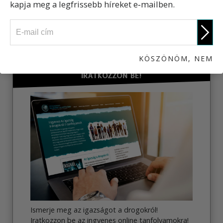
kapja meg a legfrissebb híreket e‑mailben.
CSELEKEDJEN!
KÖSZÖNÖM, NEM
IRATKOZZON BE!
Ismerje meg az igazságot a drogokról!
Iratkozzon be az ingyenes online tanfolyamokra!