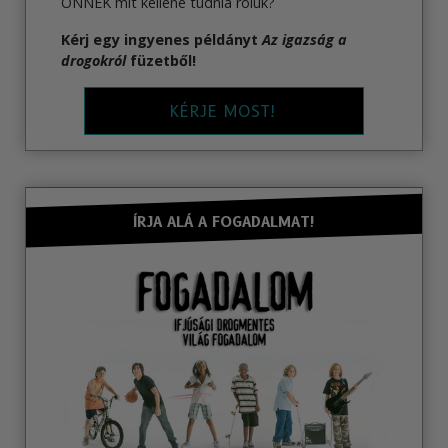
ÖNNEK mit kellene tudnia róluk?
Kérj egy ingyenes példányt
Az igazság a
drogokról
füzetből!
KÉRJE MOST!
ÍRJA ALÁ A FOGADALMAT!