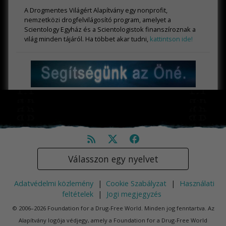
A Drogmentes Világért Alapítvány egy nonprofit,
nemzetközi drogfelvilágosító program, amelyet a
Scientology Egyház és a Scientologistok finanszíroznak a
világ minden tájáról. Ha többet akar tudni,
kattintson ide!
Válasszon egy nyelvet
Adatvédelmi közlemény
|
Cookie Szabályzat
|
Használati
feltételek
|
Jogi megjegyzés
© 2006–2026 Foundation for a Drug-Free World. Minden jog fenntartva. Az
Alapítvány logója védjegy, amely a Foundation for a Drug-Free World