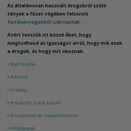
Az általánosan használt drogokról szóló
tények a füzet végében felsorolt
forrásanyagokból
származnak.
Azért tesszük itt közzé őket, hogy
megtudhasd az igazságot arról, hogy mik ezek
a drogok, és hogy mit okoznak.
•
Marihuána
•
Alkohol
•
Ecstasy
•
Kokain és crack kokain
•
Kristálymet és metamfetamin
•
Inhalánsok