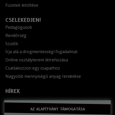
Füzetek letöltése
CSELEKEDJEN!
Pedagógusok
Rendőrség
Szülők
Írja alá a drogmentességi fogadalmat
Online osztályterem létrehozása
Csatlakozzon egy csapathoz
Nagyobb mennyiségű anyag rendelése
HÍREK
AZ ALAPÍTVÁNY TÁMOGATÁSA