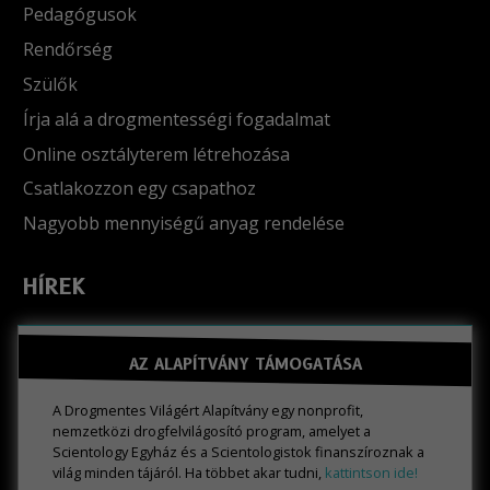
Pedagógusok
Rendőrség
Szülők
Írja alá a drogmentességi fogadalmat
Online osztályterem létrehozása
Csatlakozzon egy csapathoz
Nagyobb mennyiségű anyag rendelése
HÍREK
AZ ALAPÍTVÁNY TÁMOGATÁSA
A Drogmentes Világért Alapítvány egy nonprofit,
nemzetközi drogfelvilágosító program, amelyet a
Scientology Egyház és a Scientologistok finanszíroznak a
világ minden tájáról. Ha többet akar tudni,
kattintson ide!