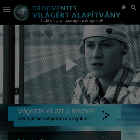
Végezze el ezt a tesztet!
Mennyit tud valójában a drogokról?