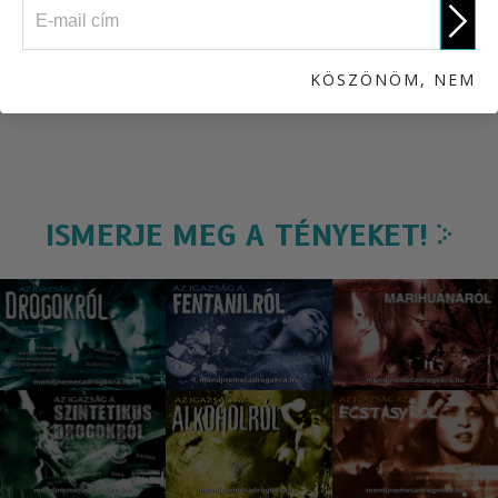
Az igazság a drogokról
KÖSZÖNÖM, NEM
ISMERJE MEG A TÉNYEKET!