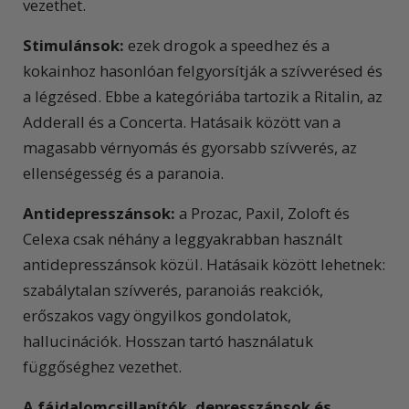
vezethet.
Stimulánsok:
ezek drogok a speedhez és a
kokainhoz hasonlóan felgyorsítják a szívverésed és
a légzésed. Ebbe a kategóriába tartozik a Ritalin, az
Adderall és a Concerta. Hatásaik között van a
magasabb vérnyomás és gyorsabb szívverés, az
ellenségesség és a paranoia.
Antidepresszánsok:
a Prozac, Paxil, Zoloft és
Celexa csak néhány a leggyakrabban használt
antidepresszánsok közül. Hatásaik között lehetnek:
szabálytalan szívverés, paranoiás reakciók,
erőszakos vagy öngyilkos gondolatok,
hallucinációk. Hosszan tartó használatuk
függőséghez vezethet.
A fájdalomcsillapítók, depresszánsok és