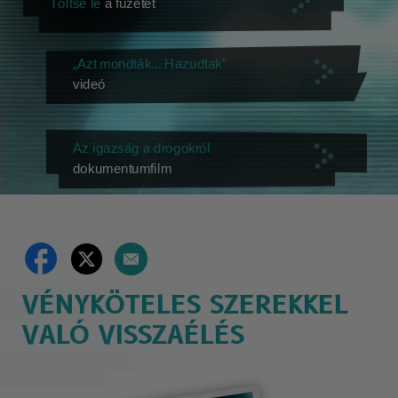
Töltse le
a füzetet
„Azt mondták... Hazudtak”
videó
Az igazság a drogokról
dokumentumfilm
VÉNYKÖTELES SZEREKKEL
VALÓ VISSZAÉLÉS