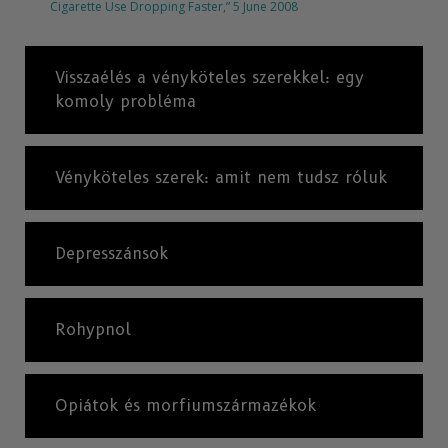
Cigarette Use Dropping Faster,” 5 June 2008
Visszaélés a vényköteles szerekkel: egy
komoly probléma
Vényköteles szerek: amit nem tudsz róluk
Depresszánsok
Rohypnol
Opiátok és morfiumszármazékok