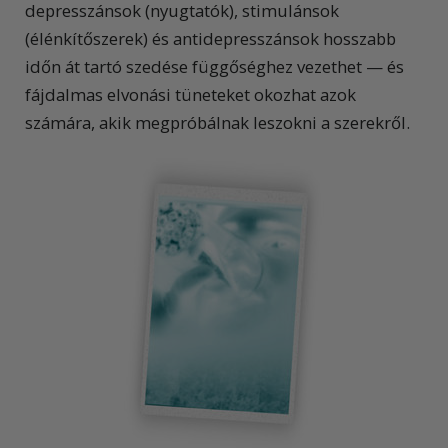
depresszánsok (nyugtatók), stimulánsok
(élénkítőszerek) és antidepresszánsok hosszabb
időn át tartó szedése függőséghez vezethet — és
fájdalmas elvonási tüneteket okozhat azok
számára, akik megpróbálnak leszokni a szerekről.