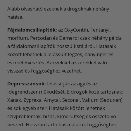
Alább olvasható ezeknek a drogoknak néhány
hatása.
Fájdalomcsillapítók:
az OxyContin, Fentanyl,
morfium, Percodan és Demerol csak néhány példa
a fájdalomcsillapítók hosszú listájáról. Hatásaik
között lehetnek a lelassult légzés, hányinger és
eszméletvesztés. Az ezekkel a szerekkel való
visszaélés függőséghez vezethet.
Depresszánsok:
lelassítják az agy és az
idegrendszer működését. E drogok közé tartoznak:
Xanax, Zyprexa, Amytal, Seconal, Valium (Seduxen)
és sok egyéb szer. Hatásaik között lehetnek
szívproblémák, hízás, kimerültség
és összefolyó
beszéd. Hosszan tartó használatuk függőséghez