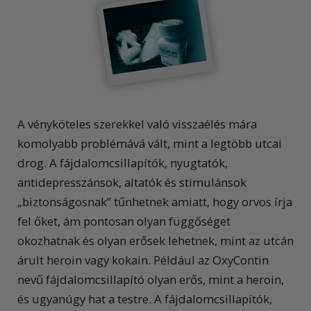
A vényköteles szerekkel való visszaélés mára
komolyabb problémává vált, mint a legtöbb utcai
drog. A fájdalomcsillapítók, nyugtatók,
antidepresszánsok, altatók és stimulánsok
„biztonságosnak” tűnhetnek amiatt, hogy orvos írja
fel őket, ám pontosan olyan függőséget
okozhatnak és olyan erősek lehetnek, mint az utcán
árult heroin vagy kokain. Például az OxyContin
nevű fájdalomcsillapító olyan erős, mint a heroin,
és ugyanúgy hat a testre. A fájdalomcsillapítók,