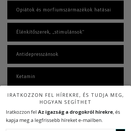
Opiátok és morfiumszármazékok hatásai
Élénkítőszerek, „stimulánsok”
Antidepresszánsok
Ketamin
IRATKOZZON FEL HÍREKRE, ÉS TUDJA MEG,
A recept nélkül kapható szerekkel való
HOGYAN SEGÍTHET
visszaélés
Iratkozzon fel
Az igazság a drogokról hírekre
, és
kapja meg a legfrissebb híreket e‑mailben.
Nemzetközi statisztikák